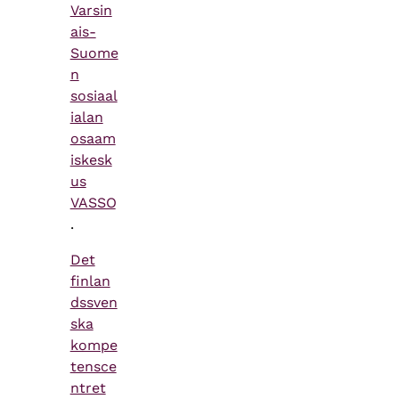
Varsin
ais-
Suome
n
sosiaal
ialan
osaam
iskesk
us
VASSO
.
Det
finlan
dssven
ska
kompe
tensce
ntret