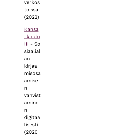
verkos
toissa
(2022)
Kansa
-koulu
III
- So
siaalial
an
kirjaa
misosa
amise
n
vahvist
amine
n
digitaa
lisesti
(2020