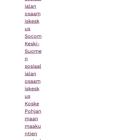
ialan
osaam
iskesk
us
Socom
Keski-
Suome
n
sosiaal
ialan
osaam
iskesk
us
Koske
Pohjan
maan
maaku
ntien