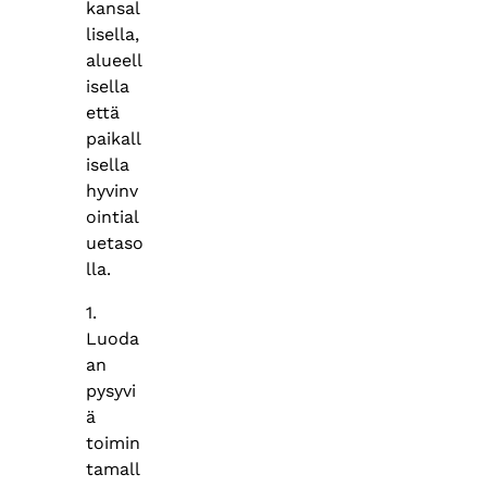
kansal
lisella,
alueell
isella
että
paikall
isella
hyvinv
ointial
uetaso
lla.
1.
Luoda
an
pysyvi
ä
toimin
tamall