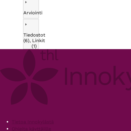
Arviointi
Tiedostot
(6), Linkit
(1)
Footer
Tietoa Innokylästä
Ohjeita käyttäjille