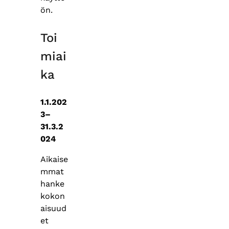
ön.
Toi
miai
ka
1.1.202
3–
31.3.2
024
Aikaise
mmat
hanke
kokon
aisuud
et