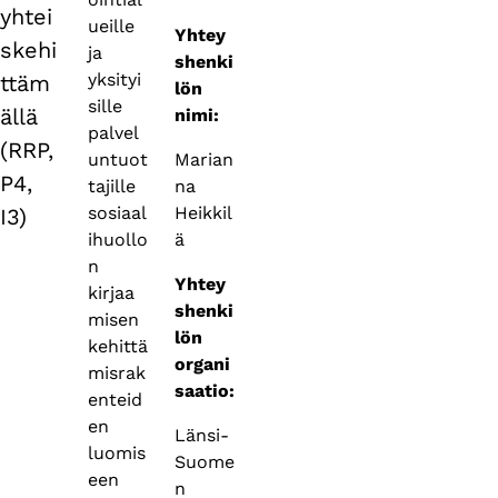
yhtei
ueille
Yhtey
skehi
ja
shenki
yksityi
ttäm
lön
sille
ällä
nimi:
palvel
(RRP,
Marian
untuot
P4,
na
tajille
Heikkil
sosiaal
I3)
ä
ihuollo
n
Yhtey
kirjaa
shenki
misen
lön
kehittä
organi
misrak
saatio:
enteid
en
Länsi-
luomis
Suome
een
n