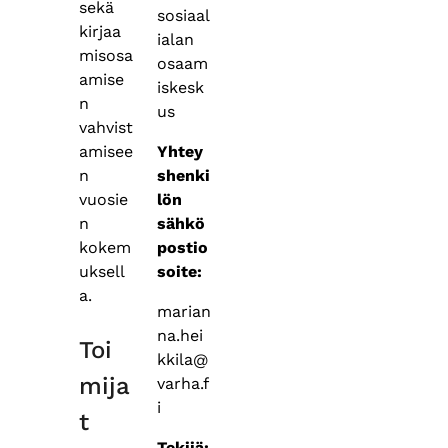
sekä
sosiaal
kirjaa
ialan
misosa
osaam
amise
iskesk
n
us
vahvist
Yhtey
amisee
shenki
n
lön
vuosie
sähkö
n
postio
kokem
soite:
uksell
a.
marian
na.hei
Toi
kkila@
mija
varha.f
i
t
Tekijä: