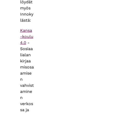
löydät
myös
Innoky
lästä:
Kansa
-koulu
4.0
-
Sosiaa
lialan
kirjaa
misosa
amise
n
vahvist
amine
n
verkos
sa ja