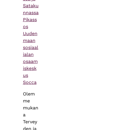
Sataku
nnassa
Pikass
os
Uuden
maan
sosiaal
ialan
osaam
iskesk
us
Socca
Olem
me
mukan
a
Tervey
den ja