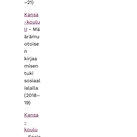
–21)
Kansa
-koulu
II
- Mä
ärämu
otoise
n
kirjaa
misen
tuki
sosiaal
ialalla
(2018–
19)
Kansa
-
koulu
- Sosia