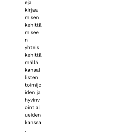
eja
kirjaa
misen
kehittä
misee
n
yhteis
kehittä
mällä
kansal
listen
toimijo
iden ja
hyvinv
ointial
ueiden
kanssa
.