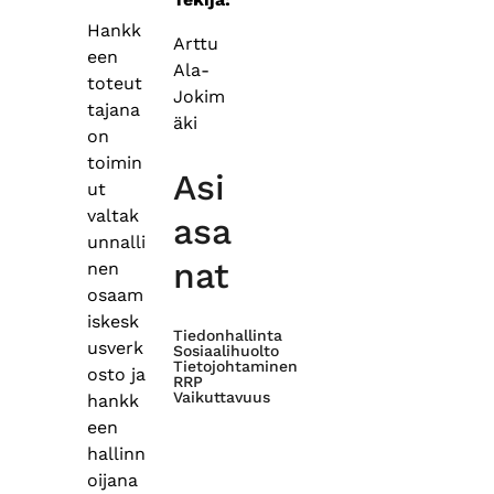
Hankk
Arttu
een
Ala-
toteut
Jokim
tajana
äki
on
toimin
Asi
ut
valtak
asa
unnalli
nat
nen
osaam
iskesk
Tiedonhallinta
usverk
Sosiaalihuolto
Tietojohtaminen
osto ja
RRP
Vaikuttavuus
hankk
een
hallinn
oijana