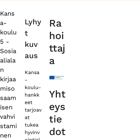
Kans
Primary
Ra
Lyhy
a-
tabs
koulu
t
hoi
5 -
kuv
ttaj
Sosia
aus
a
aliala
n
Kansa
kirjaa
-
koulu-
miso
Yht
hankk
saam
eet
eys
isen
tarjoav
vahvi
tie
at
tukea
stami
dot
hyvinv
nen
ointial