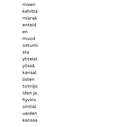
misen
kehittä
misrak
enteid
en
muod
ostumi
sta
yhteist
yössä
kansal
listen
toimijo
iden ja
hyvinv
ointial
ueiden
kanssa
.