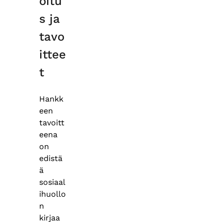
oitu
s ja
tavo
ittee
t
Hankk
een
tavoitt
eena
on
edistä
ä
sosiaal
ihuollo
n
kirjaa