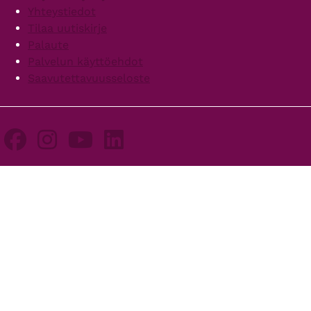
Yhteystiedot
Tilaa uutiskirje
Palaute
Palvelun käyttöehdot
Saavutettavuusseloste