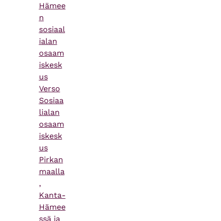
Hämee
n
sosiaal
ialan
osaam
iskesk
us
Verso
Sosiaa
lialan
osaam
iskesk
us
Pirkan
maalla
,
Kanta-
Hämee
ssä ja