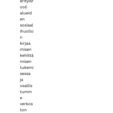
erityisr
ooli
alueid
en
sosiaal
ihuollo
n
kirjaa
misen
kehittä
misen
tukemi
sessa
ja
osallis
tumm
e
verkos
ton