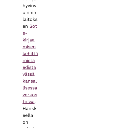
hyvinv
oinnin
laitoks
en
Sot
e-
kirjaa
misen
kehittä
mistä
edistä
vässä
kansal
lisessa
verkos
tossa
.
Hankk
eella
on