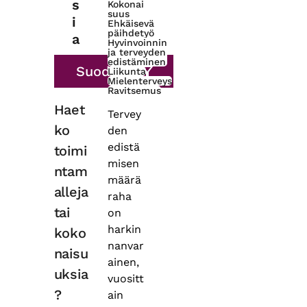
s
Kokonai
suus
i
Ehkäisevä
päihdetyö
a
Hyvinvoinnin
ja terveyden
edistäminen
Liikunta
Mielenterveys
Ravitsemus
Haet
Tervey
ko
den
edistä
toimi
misen
ntam
määrä
alleja
raha
tai
on
harkin
koko
nanvar
naisu
ainen,
uksia
vuositt
?
ain