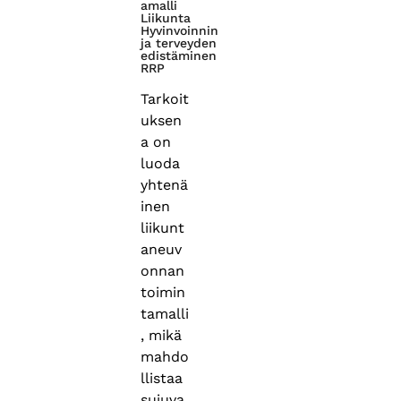
amalli
Liikunta
Hyvinvoinnin
ja terveyden
edistäminen
RRP
Tarkoit
uksen
a on
luoda
yhtenä
inen
liikunt
aneuv
onnan
toimin
tamalli
, mikä
mahdo
llistaa
sujuva