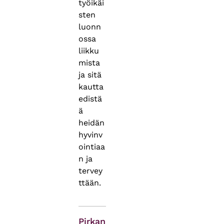
työikäi
sten
luonn
ossa
liikku
mista
ja sitä
kautta
edistä
ä
heidän
hyvinv
ointiaa
n ja
tervey
ttään.
Asiasanat
Pirkan