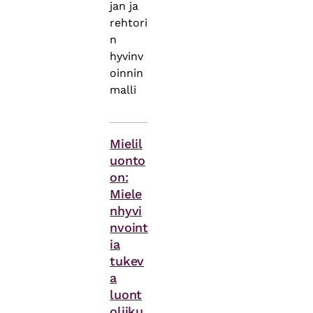
jan ja
rehtori
n
hyvinv
oinnin
malli
Asiasanat
Mielil
uonto
on:
Miele
nhyvi
nvoint
ia
tukev
a
luont
oliiku