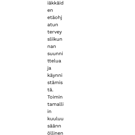
iäkkäid
en
etäohj
atun
tervey
sliikun
nan
suunni
ttelua
ja
käynni
stämis
tä.
Toimin
tamalli
in
kuuluu
säänn
öllinen