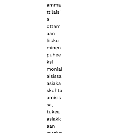
amma
ttilaisi
a
ottam
aan
liikku
minen
puhee
ksi
monial
aisissa
asiaka
skohta
amisis
sa,
tukea
asiakk
aan