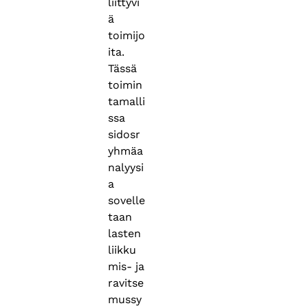
liittyvi
ä
toimijo
ita.
Tässä
toimin
tamalli
ssa
sidosr
yhmäa
nalyysi
a
sovelle
taan
lasten
liikku
mis- ja
ravitse
mussy