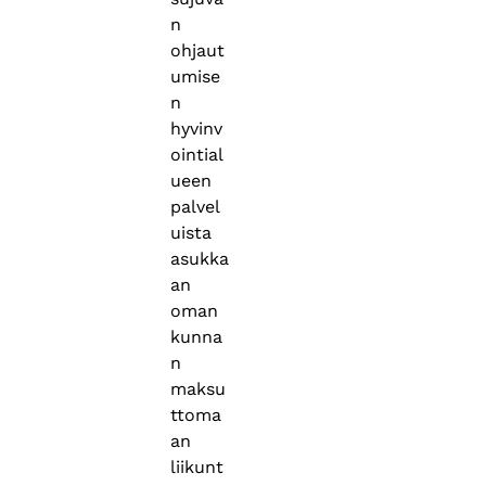
n
ohjaut
umise
n
hyvinv
ointial
ueen
palvel
uista
asukka
an
oman
kunna
n
maksu
ttoma
an
liikunt