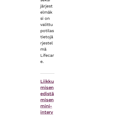
järjest
elmäk
si on
valittu
potilas
tietojä
rjestel
mä
Lifecar
e.
Asiasanat
Liikku
misen
edistä
misen
mini-
interv