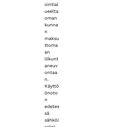
ointial
ueelta
oman
kunna
n
maksu
ttoma
an
liikunt
aneuv
ontaa
n.
Käyttö
önoto
n
edetes
sä
sähköi
seksi