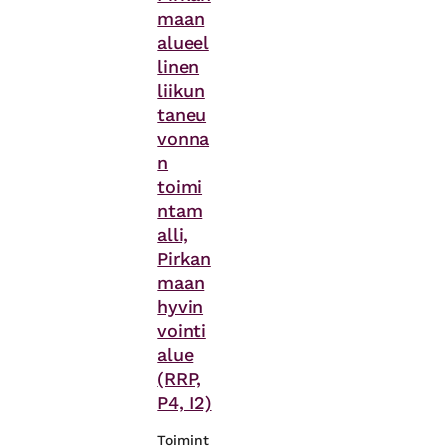
maan
alueel
linen
liikun
taneu
vonna
n
toimi
ntam
alli,
Pirkan
maan
hyvin
vointi
alue
(RRP,
P4, I2)
Toimint