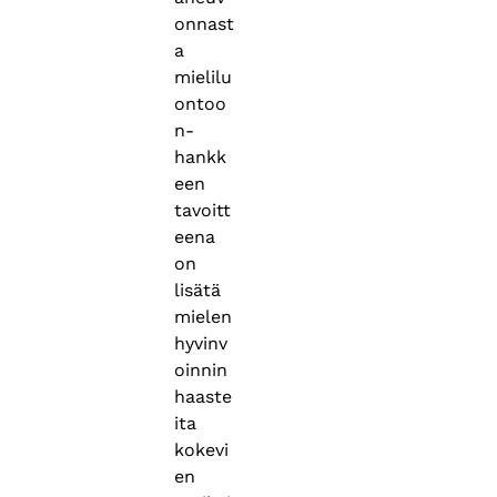
onnast
a
mielilu
ontoo
n-
hankk
een
tavoitt
eena
on
lisätä
mielen
hyvinv
oinnin
haaste
ita
kokevi
en