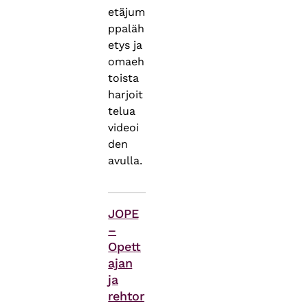
etäjum
ppaläh
etys ja
omaeh
toista
harjoit
telua
videoi
den
avulla.
Asiasanat
JOPE
–
Opett
ajan
ja
rehtor