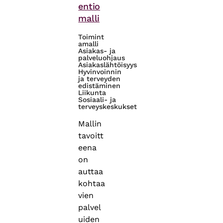
entio
malli
Toimint
amalli
Asiakas- ja
palveluohjaus
Asiakaslähtöisyys
Hyvinvoinnin
ja terveyden
edistäminen
Liikunta
Sosiaali- ja
terveyskeskukset
Mallin
tavoitt
eena
on
auttaa
kohtaa
vien
palvel
uiden