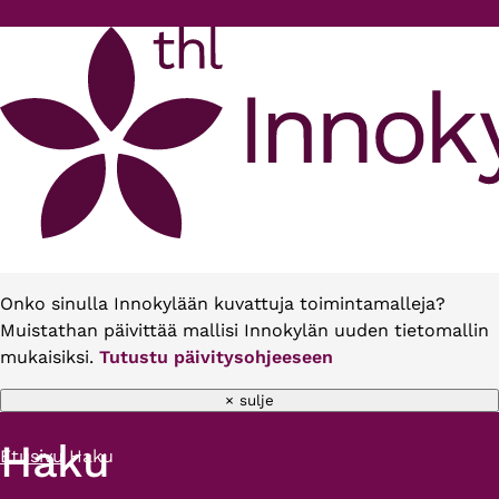
Hyppää pääsisältöön
Onko sinulla Innokylään kuvattuja toimintamalleja?
Muistathan päivittää mallisi Innokylän uuden tietomallin
mukaisiksi.
Tutustu päivitysohjeeseen
× sulje
Haku
Etusivu
Haku
Murupolku