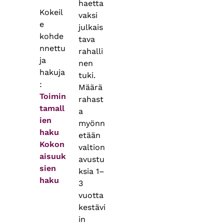
haetta
Kokeil
vaksi
e
julkais
kohde
tava
nnettu
rahalli
ja
nen
hakuja
tuki.
:
Määrä
Toimin
rahast
tamall
a
ien
myönn
haku
etään
Kokon
valtion
aisuuk
avustu
sien
ksia 1–
haku
3
vuotta
kestävi
in