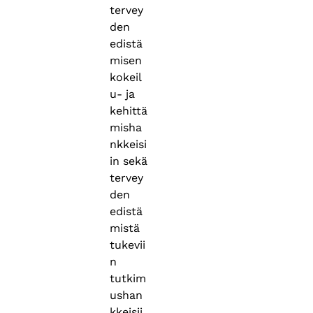
tervey
den
edistä
misen
kokeil
u- ja
kehittä
misha
nkkeisi
in sekä
tervey
den
edistä
mistä
tukevii
n
tutkim
ushan
kkeisii