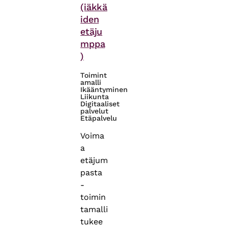
(iäkkä
iden
etäju
mppa
)
Toimint
amalli
Ikääntyminen
Liikunta
Digitaaliset
palvelut
Etäpalvelu
Voima
a
etäjum
pasta
-
toimin
tamalli
tukee