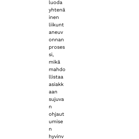
luoda
yhtenä
inen
liikunt
aneuv
onnan
proses
si,
mikä
mahdo
llistaa
asiakk
aan
sujuva
n
ohjaut
umise
n
hyvinv