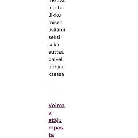
motiva
atiota
liikku
misen
lisäämi
seksi
sekä
auttaa
palvel
uohjau
ksessa
.
Asiasanat
Voima
a
etäju
mpas
ta