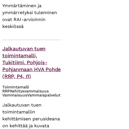
Ymmärtäminen ja
ymmärretyksi tuleminen
ovat RAI-arvioinnin
keskiössä
Asiasanat
Jalkautuvan tuen
toimintamalli,
Tukitiimi. Pohjois-
Pohjanmaan HVA Pohde
(RRP, P4, I1)
Toimintamalli
RRP
Kehitysvammaisuus
Vammaisuus
Vammaispalvelut
Jalkautuvan tuen
toimintamallin
kehittämisen perusideana
on kehittää ja kuvata