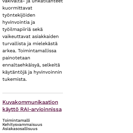
väkivalta- ja uhkatilanteet
kuormittavat
työntekijöiden
hyvinvointia ja
työilmapiiriä sekä
vaikeuttavat asiakkaiden
turvallista ja mielekästä
arkea. Toimintamallissa
painotetaan
ennaltaehkäisyä, selkeitä
käytäntöjä ja hyvinvoinnin
tukemista.
Asiasanat
Kuvakommunikaation
käyttö RAI-arvioinnissa
Toimintamalli
Kehitysvammaisuus
Asiakasosallisuus