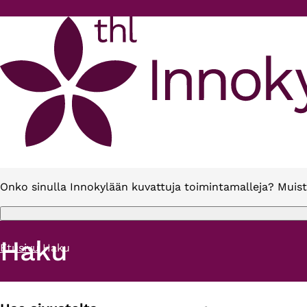
Hyppää pääsisältöön
Onko sinulla Innokylään kuvattuja toimintamalleja? Muist
Haku
Etusivu
Haku
Murupolku