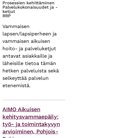
Prosessien kehittäminen
Palvelukokonaisuudet ja -
ketjut
RRP
Vammaisen
lapsen/lapsiperheen ja
vammaisen aikuisen
hoito- ja palveluketjut
antavat asiakkaille ja
läheisille tietoa tämän
hetken palveluista sekä
selkeyttää palvelun
etenemistä.
Asiasanat
AIMO Aikuisen
kehitysvammaepäily:
työ- ja toimintakyvyn
arvioiminen, Pohjois-