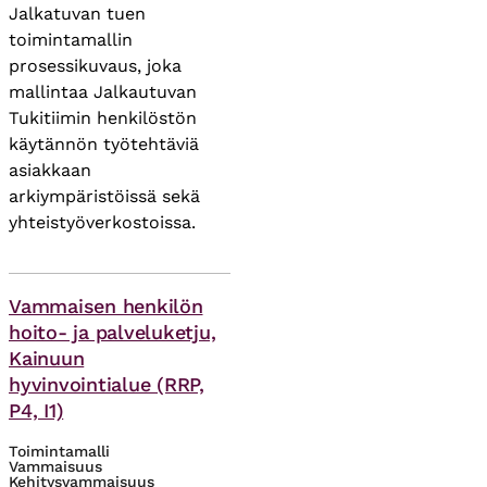
Jalkatuvan tuen
toimintamallin
prosessikuvaus, joka
mallintaa Jalkautuvan
Tukitiimin henkilöstön
käytännön työtehtäviä
asiakkaan
arkiympäristöissä sekä
yhteistyöverkostoissa.
Asiasanat
Vammaisen henkilön
hoito- ja palveluketju,
Kainuun
hyvinvointialue (RRP,
P4, I1)
Toimintamalli
Vammaisuus
Kehitysvammaisuus