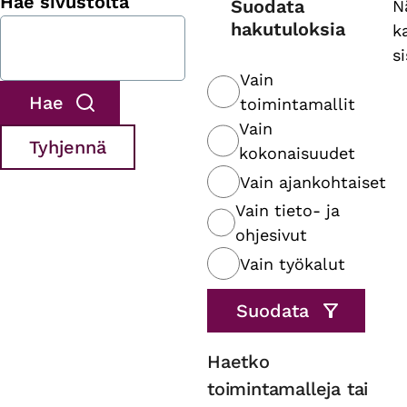
Hae sivustolta
Suodata
N
hakutuloksia
k
s
Vain
toimintamallit
Vain
kokonaisuudet
Vain ajankohtaiset
Vain tieto- ja
ohjesivut
Vain työkalut
Haetko
toimintamalleja tai