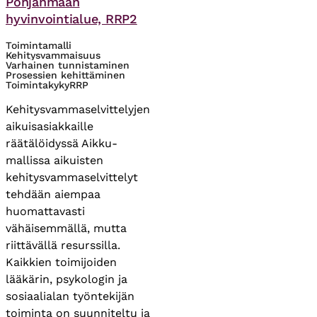
Pohjanmaan
hyvinvointialue, RRP2
Toimintamalli
Kehitysvammaisuus
Varhainen tunnistaminen
Prosessien kehittäminen
Toimintakyky
RRP
Kehitysvammaselvittelyjen
aikuisasiakkaille
räätälöidyssä Aikku-
mallissa aikuisten
kehitysvammaselvittelyt
tehdään aiempaa
huomattavasti
vähäisemmällä, mutta
riittävällä resurssilla.
Kaikkien toimijoiden
lääkärin, psykologin ja
sosiaalialan työntekijän
toiminta on suunniteltu ja