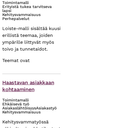
Toimintamalli
Erityistä tukea tarvitseva
lapsi
Kehitysvammaisuus
Perhepalvelut
Loiste-malli sisältää kuusi
erillistä teemaa, joiden
ympärille liittyvät myös
toivo ja tunnetaidot.
Teemat ovat
Asiasanat
Haastavan asiakkaan
kohtaaminen
Toimintamalli
Ehkäisevä työ
Asiakaslähtöisyys
Asiakastyö
Kehitysvammaisuus
Kehitysvammatyössä