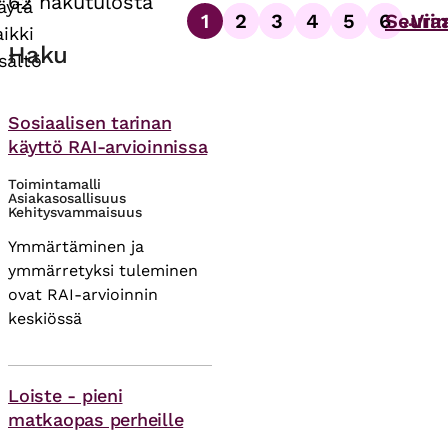
62 hakutulosta
äytä
1
2
3
4
5
6
Seura
Vii
…
Sivutus
aikki
Sivu
Sivu
Sivu
Sivu
Sivu
Sivu
Haku
isältö
Asiasanat
Sosiaalisen tarinan
käyttö RAI-arvioinnissa
Toimintamalli
Asiakasosallisuus
Kehitysvammaisuus
Ymmärtäminen ja
ymmärretyksi tuleminen
ovat RAI-arvioinnin
keskiössä
Asiasanat
Loiste - pieni
matkaopas perheille