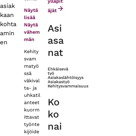
tabs
ylläpit
asiak
Näytä
äjät
kaan
lisää
kohta
Näytä
Asi
vähem
amin
asa
män
en
nat
Kehity
svam
matyö
Ehkäisevä
ssä
työ
Asiakaslähtöisyys
väkival
Asiakastyö
Kehitysvammaisuus
ta- ja
uhkatil
Ko
anteet
kuorm
ko
ittavat
nai
työnte
kijöide