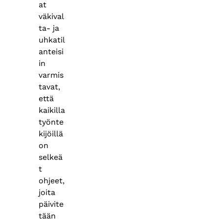
at
väkival
ta- ja
uhkatil
anteisi
in
varmis
tavat,
että
kaikilla
työnte
kijöillä
on
selkeä
t
ohjeet,
joita
päivite
tään