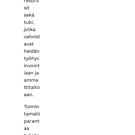
resurs
sit
sekä
tuki,
jotka
vahvist
avat
heidän
työhyv
invoint
iaan ja
amma
ttitaito
aan.
Toimin
tamalli
parant
aa