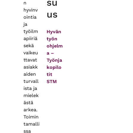
su
n
hyvinv
us
ointia
ja
työilm
Hyvän
apiiriä
työn
sekä
ohjelm
vaikeu
a –
ttavat
Työnja
asiakk
kopilo
aiden
tit
turvall
STM
ista ja
mielek
ästä
arkea.
Toimin
tamalli
ssa