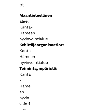
ot
Maantieteellinen
alue
Kanta-
Hämeen
hyvinvointialue
Kehittäjäorganisaatiot
Kanta-
Hämeen
hyvinvointialue
Toimintaympäristö
Kanta
-
Häme
en
hyvin
vointi
alue,