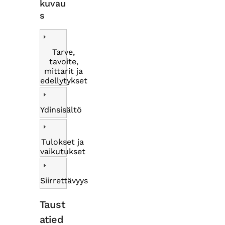
kuvau
s
Tarve,
tavoite,
mittarit ja
edellytykset
Ydinsisältö
Tulokset ja
vaikutukset
Siirrettävyys
Taust
atied