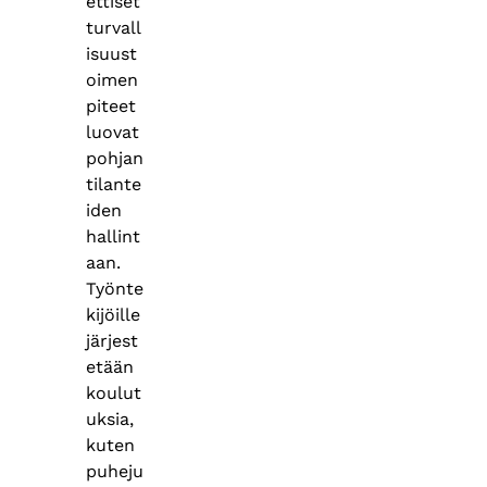
ettiset
turvall
isuust
oimen
piteet
luovat
pohjan
tilante
iden
hallint
aan.
Työnte
kijöille
järjest
etään
koulut
uksia,
kuten
puheju