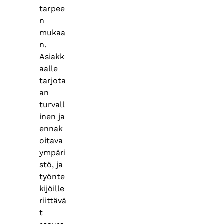
tarpee
n
mukaa
n.
Asiakk
aalle
tarjota
an
turvall
inen ja
ennak
oitava
ympäri
stö, ja
työnte
kijöille
riittävä
t