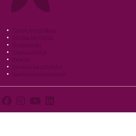
Footer
Tietoa Innokylästä
Ohjeita käyttäjille
Yhteystiedot
Tilaa uutiskirje
Palaute
Palvelun käyttöehdot
Saavutettavuusseloste