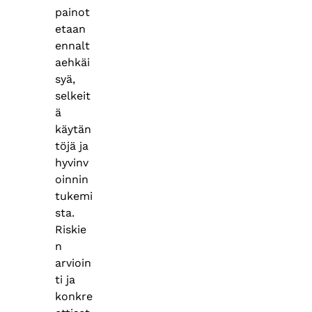
painot
etaan
ennalt
aehkäi
syä,
selkeit
ä
käytän
töjä ja
hyvinv
oinnin
tukemi
sta.
Riskie
n
arvioin
ti ja
konkre