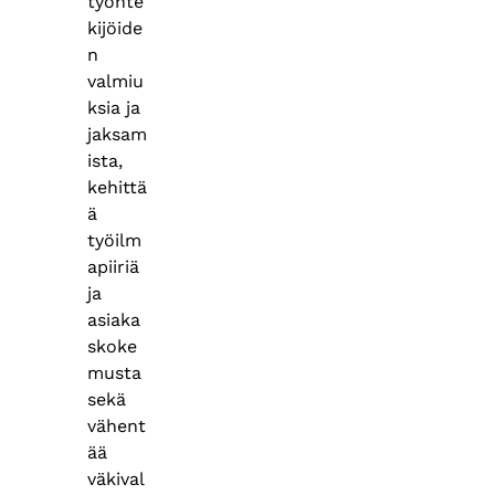
työnte
kijöide
n
valmiu
ksia ja
jaksam
ista,
kehittä
ä
työilm
apiiriä
ja
asiaka
skoke
musta
sekä
vähent
ää
väkival