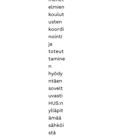
elmien
koulut
usten
koordi
nointi
ja
toteut
tamine
n
hyödy
ntäen
sovelt
uvasti
HUS:n
ylläpit
ämää
sähköi
stä