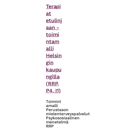
Asiasanat
Terapi
at
etulinj
aan -
toimi
ntam
alli
Helsin
gin
kaupu
ngilla
(RRP,
P4, I1)
Toimint
amalli
Perustason
mielenterveyspalvelut
Psykososiaalinen
menetelmä
RRP