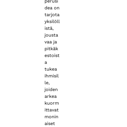
perusi
dea on
tarjota
yksilöll
istä,
jousta
vaa ja
pitkäk
estoist
a
tukea
ihmisil
le,
joiden
arkea
kuorm
ittavat
monin
aiset