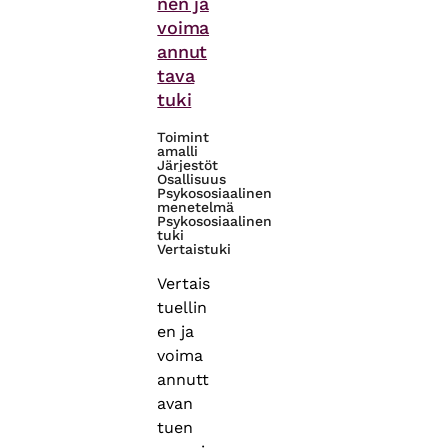
nen ja
voima
annut
tava
tuki
Toimint
amalli
Järjestöt
Osallisuus
Psykososiaalinen
menetelmä
Psykososiaalinen
tuki
Vertaistuki
Vertais
tuellin
en ja
voima
annutt
avan
tuen