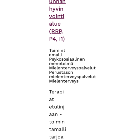
unnan
hyvin
vointi
alue
(RRP,
P4, I1)
Toimint
amalli
Psykososiaalinen
menetelmä
Mielenterveyspalvelut
Perustason
mielenterveyspalvelut
Mielenterveys
Terapi
at
etulinj
aan -
toimin
tamalli
tarjoa