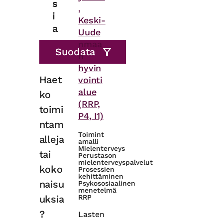
s
,
i
Keski-
a
Uude
nmaa
n
hyvin
Haet
vointi
alue
ko
(RRP,
toimi
P4, I1)
ntam
Toimint
alleja
amalli
Mielenterveys
tai
Perustason
mielenterveyspalvelut
koko
Prosessien
kehittäminen
naisu
Psykososiaalinen
menetelmä
uksia
RRP
?
Lasten