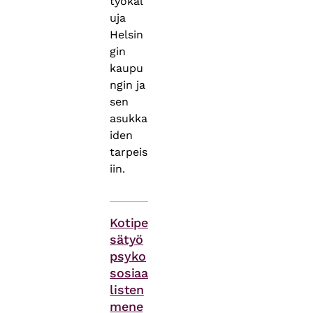
työkal
uja
Helsin
gin
kaupu
ngin ja
sen
asukka
iden
tarpeis
iin.
Asiasanat
Kotipe
sätyö
psyko
sosiaa
listen
mene