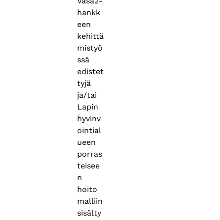
Vasa2-
hankk
een
kehittä
mistyö
ssä
edistet
tyjä
ja/tai
Lapin
hyvinv
ointial
ueen
porras
teisee
n
hoito
malliin
sisälty