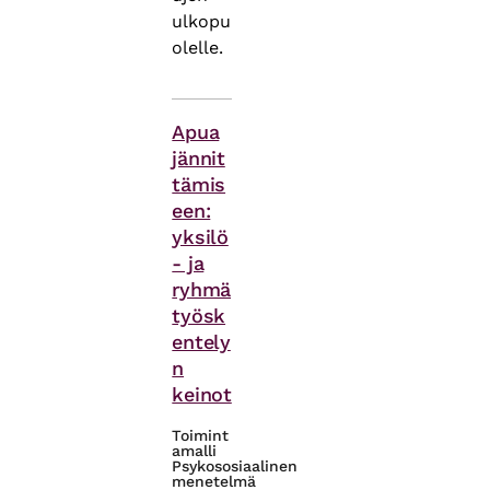
ulkopu
olelle.
Asiasanat
Apua
jännit
tämis
een:
yksilö
- ja
ryhmä
työsk
entely
n
keinot
Toimint
amalli
Psykososiaalinen
menetelmä