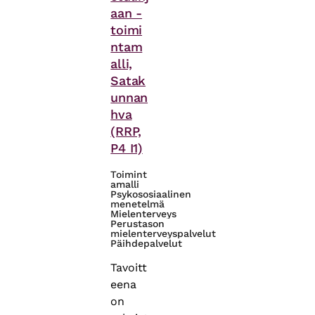
aan -
toimi
ntam
alli,
Satak
unnan
hva
(RRP,
P4 I1)
Toimint
amalli
Psykososiaalinen
menetelmä
Mielenterveys
Perustason
mielenterveyspalvelut
Päihdepalvelut
Tavoitt
eena
on