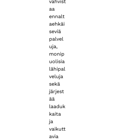
vahvist
aa
ennalt
aehkäi
seviä
palvel
uja,
monip
uolisia
lähipal
veluja
sekä
järjest
ää
laaduk
kaita
ja
vaikutt
avia