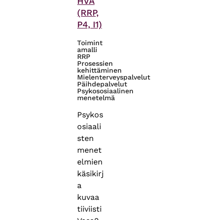
HVA
(RRP,
P4, I1)
Toimint
amalli
RRP
Prosessien
kehittäminen
Mielenterveyspalvelut
Päihdepalvelut
Psykososiaalinen
menetelmä
Psykos
osiaali
sten
menet
elmien
käsikirj
a
kuvaa
tiiviisti