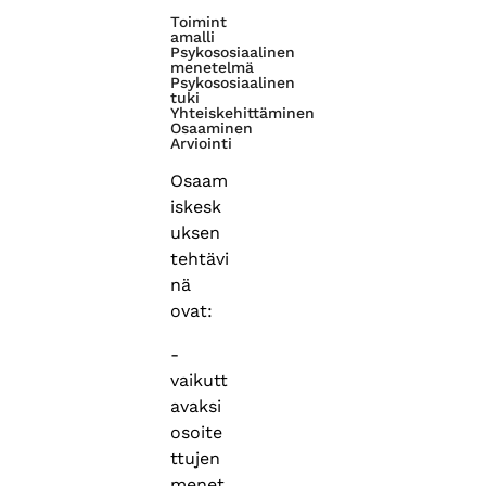
Toimint
amalli
Psykososiaalinen
menetelmä
Psykososiaalinen
tuki
Yhteiskehittäminen
Osaaminen
Arviointi
Osaam
iskesk
uksen
tehtävi
nä
ovat:
-
vaikutt
avaksi
osoite
ttujen
menet