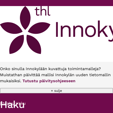
Hyppää pääsisältöön
Onko sinulla Innokylään kuvattuja toimintamalleja?
Muistathan päivittää mallisi Innokylän uuden tietomallin
mukaisiksi.
Tutustu päivitysohjeeseen
× sulje
Haku
Etusivu
Haku
Murupolku