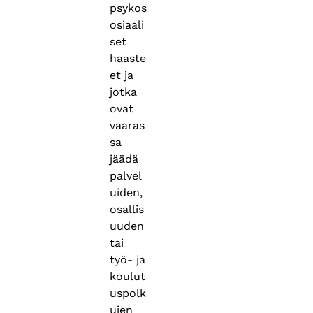
psykos
osiaali
set
haaste
et ja
jotka
ovat
vaaras
sa
jäädä
palvel
uiden,
osallis
uuden
tai
työ- ja
koulut
uspolk
ujen