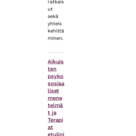
ratkais
ut
sekä
yhteis
kehittä
minen.
Asiasanat
Aikuis
ten
psyko
sosiaa
liset
mene
telmä
t ja
Terapi
at
etulinj