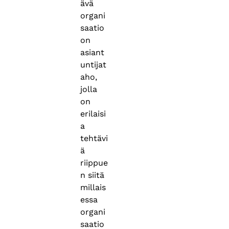
ävä
organi
saatio
on
asiant
untijat
aho,
jolla
on
erilaisi
a
tehtävi
ä
riippue
n siitä
millais
essa
organi
saatio