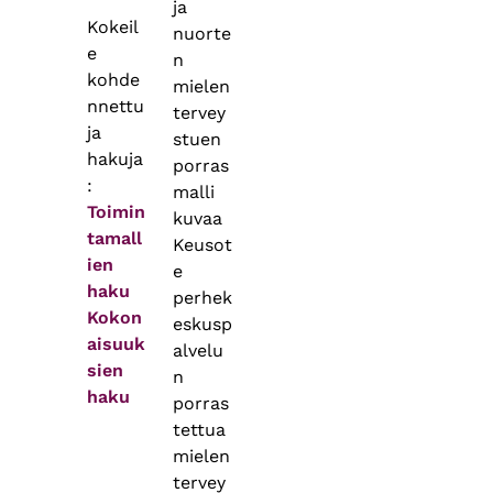
ja
Kokeil
nuorte
e
n
kohde
mielen
nnettu
tervey
ja
stuen
hakuja
porras
:
malli
Toimin
kuvaa
tamall
Keusot
ien
e
haku
perhek
Kokon
eskusp
aisuuk
alvelu
sien
n
haku
porras
tettua
mielen
tervey