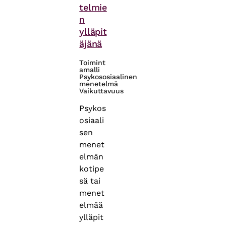
telmie
n
ylläpit
äjänä
Toimint
amalli
Psykososiaalinen
menetelmä
Vaikuttavuus
Psykos
osiaali
sen
menet
elmän
kotipe
sä tai
menet
elmää
ylläpit