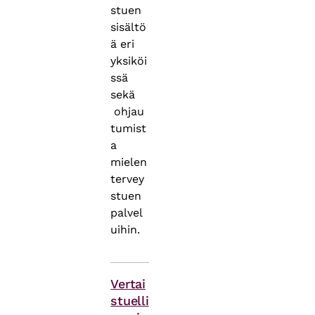
stuen
sisältö
ä eri
yksiköi
ssä
sekä
ohjau
tumist
a
mielen
tervey
stuen
palvel
uihin.
Asiasanat
Vertai
stuelli