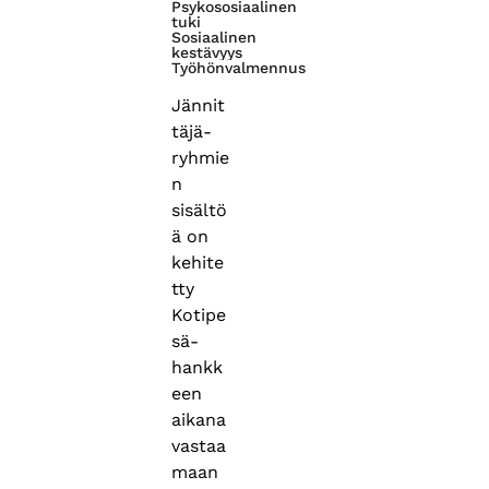
Psykososiaalinen
tuki
Sosiaalinen
kestävyys
Työhönvalmennus
Jännit
täjä-
ryhmie
n
sisältö
ä on
kehite
tty
Kotipe
sä-
hankk
een
aikana
vastaa
maan