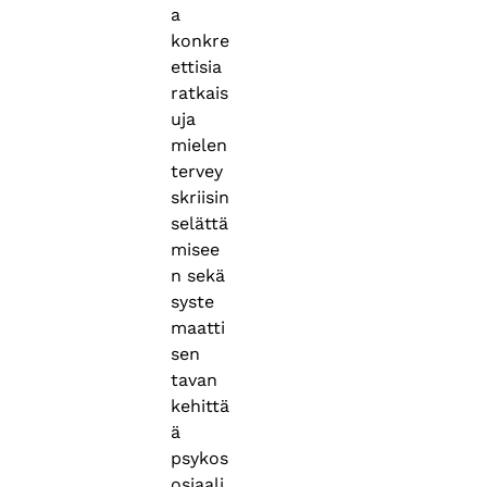
a
konkre
ettisia
ratkais
uja
mielen
tervey
skriisin
selättä
misee
n sekä
syste
maatti
sen
tavan
kehittä
ä
psykos
osiaali