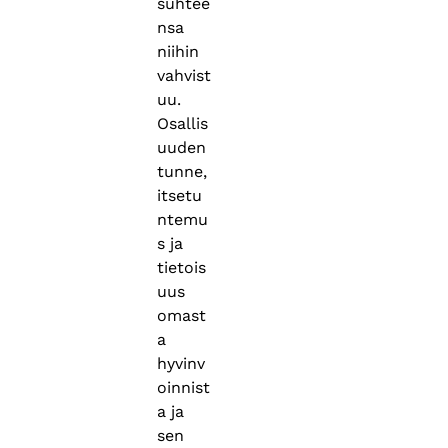
suhtee
nsa
niihin
vahvist
uu.
Osallis
uuden
tunne,
itsetu
ntemu
s ja
tietois
uus
omast
a
hyvinv
oinnist
a ja
sen