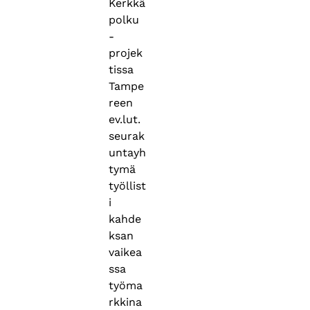
Kerkkä
polku
-
projek
tissa
Tampe
reen
ev.lut.
seurak
untayh
tymä
työllist
i
kahde
ksan
vaikea
ssa
työma
rkkina