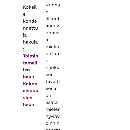
Kunna
Kokeil
n
e
liikunt
kohde
aneuv
nnettu
onnast
ja
a
hakuja
mielilu
:
ontoo
Toimin
n-
tamall
hankk
ien
een
haku
tavoitt
Kokon
eena
aisuuk
on
sien
lisätä
haku
mielen
hyvinv
oinnin