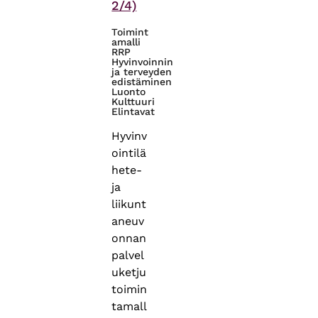
2/4)
Toimint
amalli
RRP
Hyvinvoinnin
ja terveyden
edistäminen
Luonto
Kulttuuri
Elintavat
Hyvinv
ointilä
hete-
ja
liikunt
aneuv
onnan
palvel
uketju
toimin
tamall