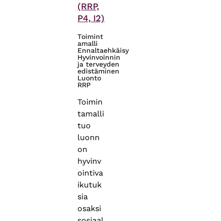
(RRP,
P4, I2)
Toimint
amalli
Ennaltaehkäisy
Hyvinvoinnin
ja terveyden
edistäminen
Luonto
RRP
Toimin
tamalli
tuo
luonn
on
hyvinv
ointiva
ikutuk
sia
osaksi
sosiaal