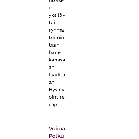
htöise
en
yksilö-
tai
ryhmä
toimin
taan
hänen
kanssa
an
laadita
an
Hyvinv
ointire
septi.
Asiasanat
Voima
Polku