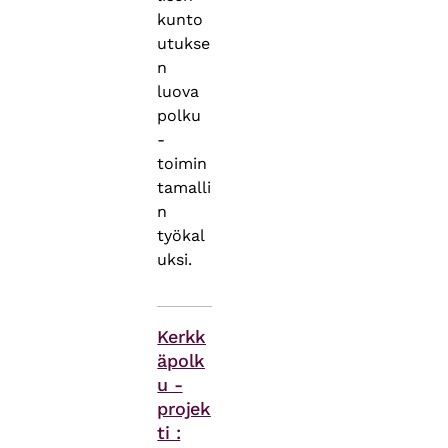
kunto
utukse
n
luova
polku
-
toimin
tamalli
n
työkal
uksi.
Asiasanat
Kerkk
äpolk
u -
projek
ti :