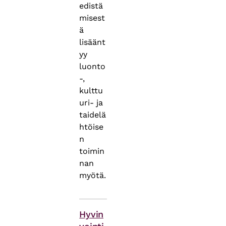
edistä
misest
ä
lisäänt
yy
luonto
-,
kulttu
uri- ja
taidelä
htöise
n
toimin
nan
myötä.
Asiasanat
Hyvin