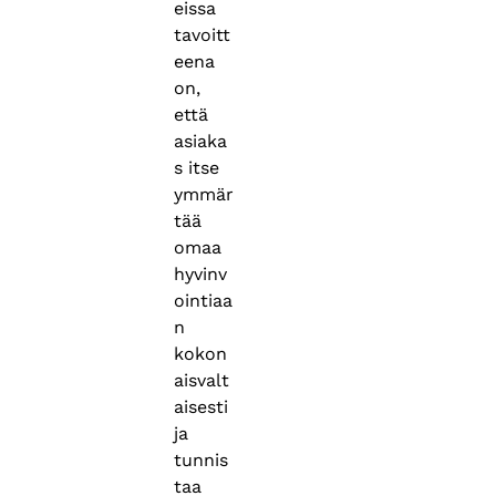
eissa
tavoitt
eena
on,
että
asiaka
s itse
ymmär
tää
omaa
hyvinv
ointiaa
n
kokon
aisvalt
aisesti
ja
tunnis
taa