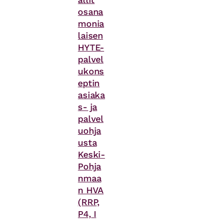
osana
monia
laisen
HYTE-
palvel
ukons
eptin
asiaka
s- ja
palvel
uohja
usta
Keski-
Pohja
nmaa
n HVA
(RRP,
P4, I