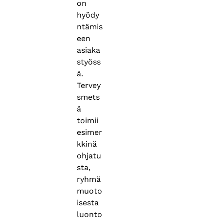
on
hyödy
ntämis
een
asiaka
styöss
ä.
Tervey
smets
ä
toimii
esimer
kkinä
ohjatu
sta,
ryhmä
muoto
isesta
luonto