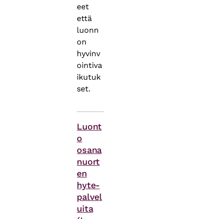
eet
että
luonn
on
hyvinv
ointiva
ikutuk
set.
Asiasanat
Luont
o
osana
nuort
en
hyte-
palvel
uita