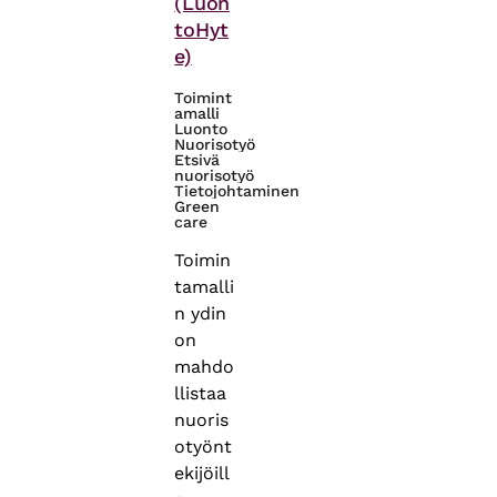
(Luon
toHyt
e)
Toimint
amalli
Luonto
Nuorisotyö
Etsivä
nuorisotyö
Tietojohtaminen
Green
care
Toimin
tamalli
n ydin
on
mahdo
llistaa
nuoris
otyönt
ekijöill