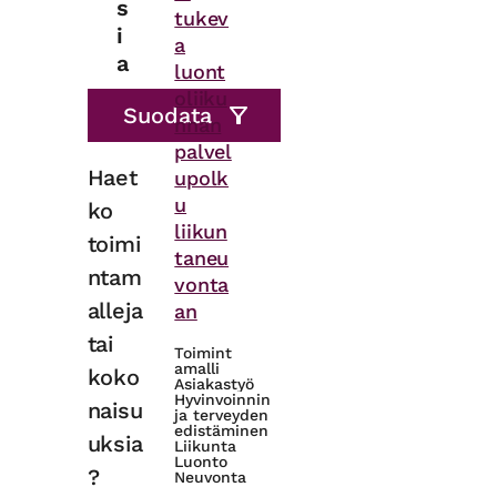
s
tukev
i
a
a
luont
oliiku
nnan
palvel
Haet
upolk
u
ko
liikun
toimi
taneu
ntam
vonta
alleja
an
tai
Toimint
amalli
koko
Asiakastyö
Hyvinvoinnin
naisu
ja terveyden
edistäminen
uksia
Liikunta
Luonto
?
Neuvonta