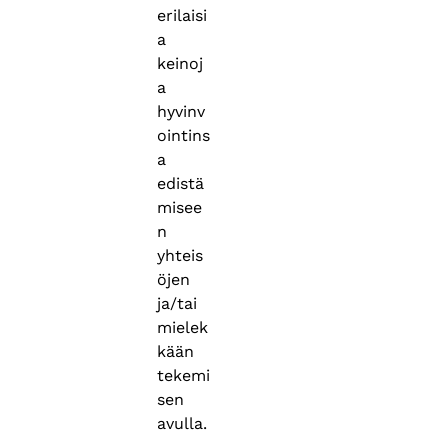
erilaisi
a
keinoj
a
hyvinv
ointins
a
edistä
misee
n
yhteis
öjen
ja/tai
mielek
kään
tekemi
sen
avulla.