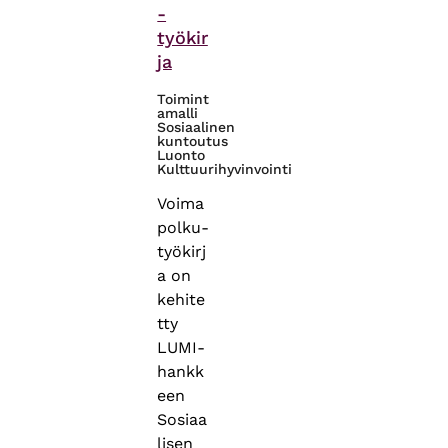
-
työkir
ja
Toimint
amalli
Sosiaalinen
kuntoutus
Luonto
Kulttuurihyvinvointi
Voima
polku-
työkirj
a on
kehite
tty
LUMI-
hankk
een
Sosiaa
lisen