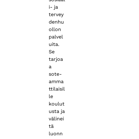
i- ja
tervey
denhu
ollon
palvel
uita.
Se
tarjoa
a
sote-
amma
ttilaisil
le
koulut
usta ja
välinei
tä
luonn