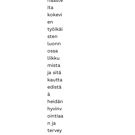
haaste
ita
kokevi
en
työikäi
sten
luonn
ossa
liikku
mista
ja sitä
kautta
edistä
ä
heidän
hyvinv
ointiaa
n ja
tervey