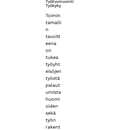
Työhyvinvointi
Työkyky
Toimin
tamalli
n
tavoitt
eena
on
tukea
työyht
eisöjen
työstä
palaut
umista
huomi
oiden
sekä
työn
rakent