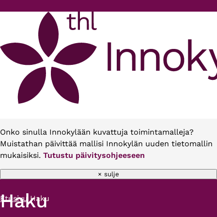
Hyppää pääsisältöön
Onko sinulla Innokylään kuvattuja toimintamalleja?
Muistathan päivittää mallisi Innokylän uuden tietomallin
mukaisiksi.
Tutustu päivitysohjeeseen
× sulje
Haku
Etusivu
Haku
Murupolku