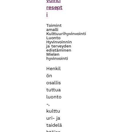
vointi
resept
i
Toimint
amalli
Kulttuurihyvinvointi
Luonto
Hyvinvoinnin
ja terveyden
edistäminen
Mielen
hyvinvointi
Henkil
ön
osallis
tuttua
luonto
-,
kulttu
uri- ja
taidelä