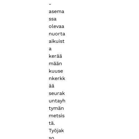
-
asema
ssa
olevaa
nuorta
aikuist
a
kerää
mään
kuuse
nkerkk
ää
seurak
untayh
tymän
metsis
tä.
Työjak
so