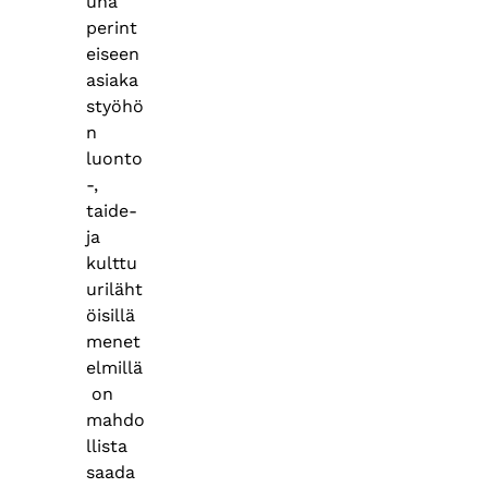
una
perint
eiseen
asiaka
styöhö
n
luonto
-,
taide-
ja
kulttu
uriläht
öisillä
menet
elmillä
on
mahdo
llista
saada