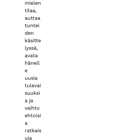
mielen
tilaa,
auttaa
tuntei
den
käsitte
lyssä,
avata
hänell
e
uusia
tulevai
suuksi
a ja
vaihto
ehtoisi
a
ratkais
uja