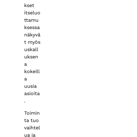
kset
itseluo
ttamu
ksessa
näkyvä
t myös
uskall
uksen
a
kokeill
a
uusia
asioita
.
Toimin
ta tuo
vaihtel
ua ja