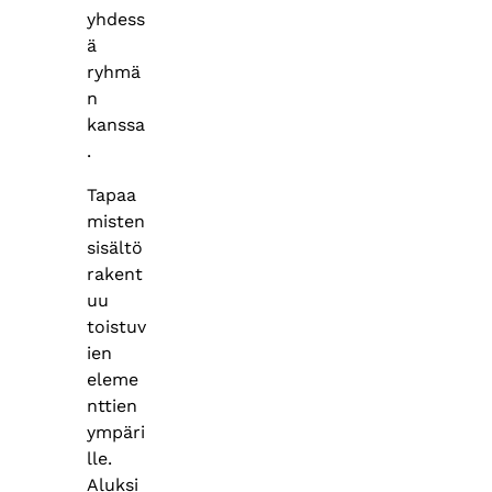
yhdess
ä
ryhmä
n
kanssa
.
Tapaa
misten
sisältö
rakent
uu
toistuv
ien
eleme
nttien
ympäri
lle.
Aluksi