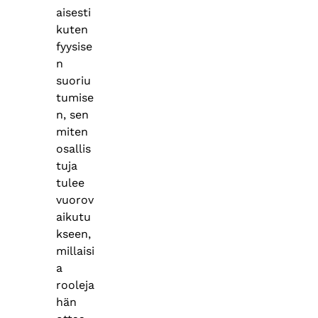
aisesti
kuten
fyysise
n
suoriu
tumise
n, sen
miten
osallis
tuja
tulee
vuorov
aikutu
kseen,
millaisi
a
rooleja
hän