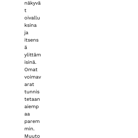
näkyvä
t
oivallu
ksina
ja
itsens
ä
ylittäm
isinä.
Omat
voimav
arat
tunnis
tetaan
aiemp
aa
parem
min.
Muuto