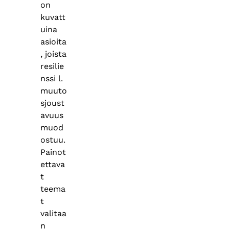
on
kuvatt
uina
asioita
, joista
resilie
nssi l.
muuto
sjoust
avuus
muod
ostuu.
Painot
ettava
t
teema
t
valitaa
n