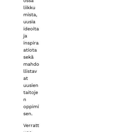
ossa
liikku
mista,
uusia
ideoita
ja
inspira
atiota
sekä
mahdo
llistav
at
uusien
taitoje
n
oppimi
sen.
Verratt