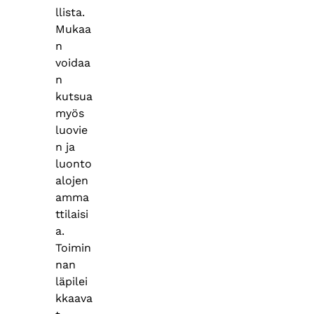
llista.
Mukaa
n
voidaa
n
kutsua
myös
luovie
n ja
luonto
alojen
amma
ttilaisi
a.
Toimin
nan
läpilei
kkaava