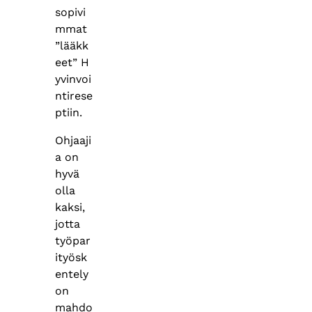
sopivi
mmat
”lääkk
eet” H
yvinvoi
ntirese
ptiin.
Ohjaaji
a on
hyvä
olla
kaksi,
jotta
työpar
ityösk
entely
on
mahdo