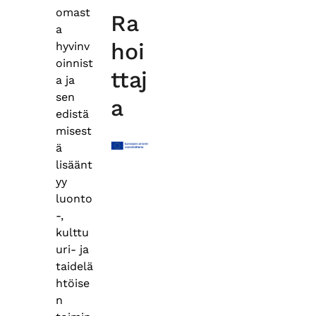
omast
Ra
a
hoi
hyvinv
oinnist
ttaj
a ja
sen
a
edistä
misest
ä
lisäänt
yy
luonto
-,
kulttu
uri- ja
taidelä
htöise
n