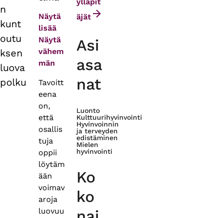
tabs
ylläpit
n
Näytä
äjät
kunt
lisää
outu
Näytä
Asi
vähem
ksen
asa
män
luova
nat
polku
Tavoitt
eena
on,
Luonto
että
Kulttuurihyvinvointi
Hyvinvoinnin
osallis
ja terveyden
edistäminen
tuja
Mielen
hyvinvointi
oppii
löytäm
Ko
ään
voimav
ko
aroja
luovuu
nai