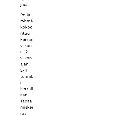
jne.
Polku-
ryhmä
kokoo
ntuu
kerran
viikoss
a 12
viikon
ajan,
2-4
tunnik
si
kerrall
aan.
Tapaa
misker
rat