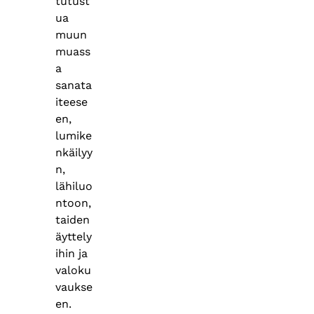
tutust
ua
muun
muass
a
sanata
iteese
en,
lumike
nkäilyy
n,
lähiluo
ntoon,
taiden
äyttely
ihin ja
valoku
vaukse
en.