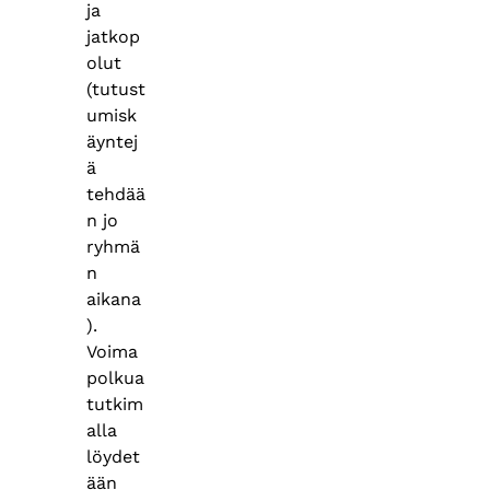
ja
jatkop
olut
(tutust
umisk
äyntej
ä
tehdää
n jo
ryhmä
n
aikana
).
Voima
polkua
tutkim
alla
löydet
ään