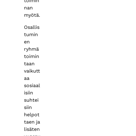
toimin
nan
myötä.
Osallis
tumin
en
ryhmä
toimin
taan
vaikutt
aa
sosiaal
isiin
suhtei
siin
helpot
taen ja
lisäten