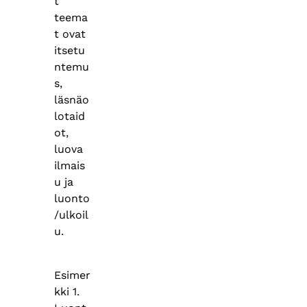
t
teema
t ovat
itsetu
ntemu
s,
läsnäo
lotaid
ot,
luova
ilmais
u ja
luonto
/ulkoil
u.
Esimer
kki 1.