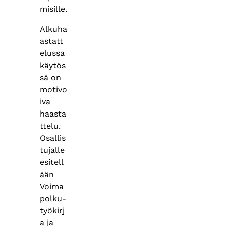
misille.
Alkuha
astatt
elussa
käytös
sä on
motivo
iva
haasta
ttelu.
Osallis
tujalle
esitell
ään
Voima
polku-
työkirj
a ja