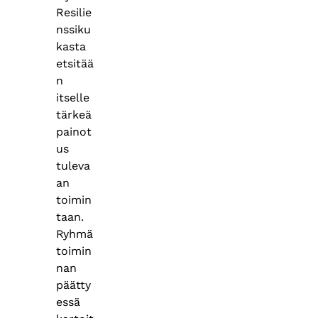
Resilie
nssiku
kasta
etsitää
n
itselle
tärkeä
painot
us
tuleva
an
toimin
taan.
Ryhmä
toimin
nan
päätty
essä