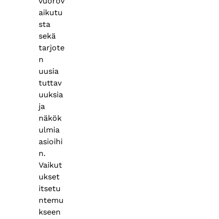
vuorov
aikutu
sta
sekä
tarjote
n
uusia
tuttav
uuksia
ja
näkök
ulmia
asioihi
n.
Vaikut
ukset
itsetu
ntemu
kseen