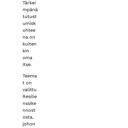
Tärkei
mpänä
tutust
umisk
ohtee
na on
kuiten
kin
oma
itse.
Teema
t on
valittu
Resilie
nssike
nnost
osta,
johon