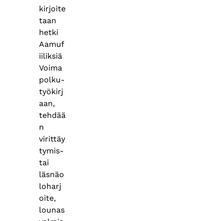
kirjoite
taan
hetki
Aamuf
iiliksiä
Voima
polku-
työkirj
aan,
tehdää
n
virittäy
tymis-
tai
läsnäo
loharj
oite,
lounas