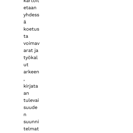
kartoit
etaan
yhdess
ä
koetus
ta
voimav
arat ja
työkal
ut
arkeen
,
kirjata
an
tulevai
suude
n
suunni
telmat