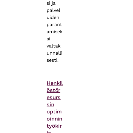
si ja
palvel
uiden
parant
amisek
si
valtak
unnalli
sesti.
Asiasanat
Henkil
östör
esurs
sin
optim
oinnin
työkir
ja