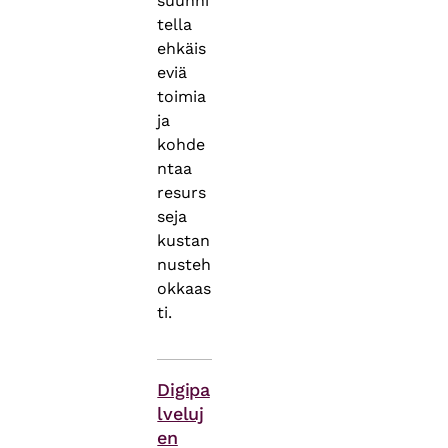
suunni
tella
ehkäis
eviä
toimia
ja
kohde
ntaa
resurs
seja
kustan
nusteh
okkaas
ti.
Asiasanat
Digipa
lveluj
en