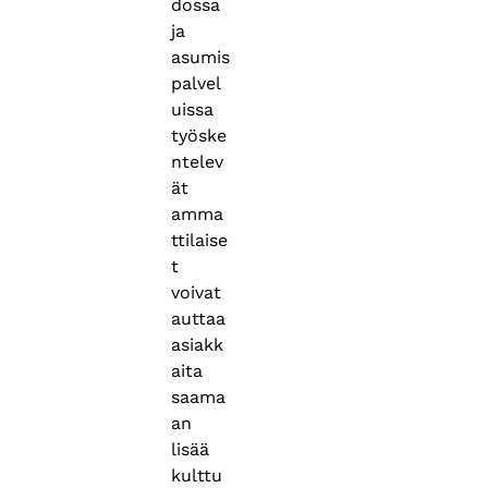
dossa
ja
asumis
palvel
uissa
työske
ntelev
ät
amma
ttilaise
t
voivat
auttaa
asiakk
aita
saama
an
lisää
kulttu