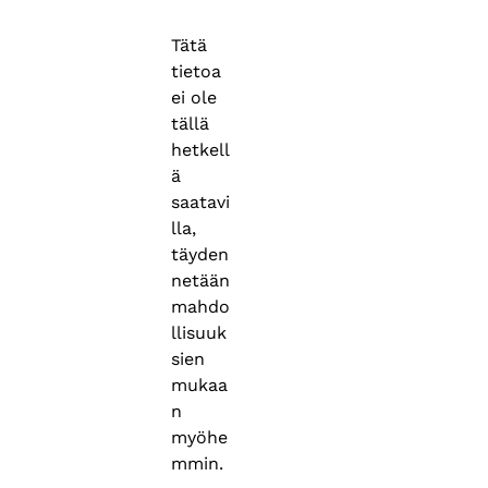
Tätä
tietoa
ei ole
tällä
hetkell
ä
saatavi
lla,
täyden
netään
mahdo
llisuuk
sien
mukaa
n
myöhe
mmin.