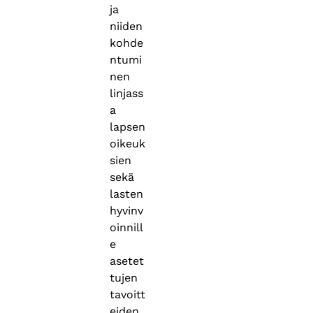
ja
niiden
kohde
ntumi
nen
linjass
a
lapsen
oikeuk
sien
sekä
lasten
hyvinv
oinnill
e
asetet
tujen
tavoitt
eiden