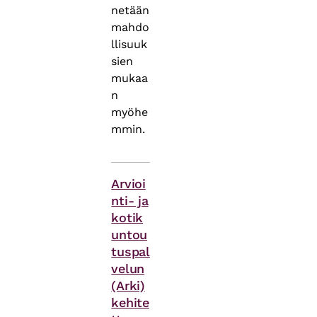
netään
mahdo
llisuuk
sien
mukaa
n
myöhe
mmin.
Asiasanat
Arvioi
nti- ja
kotik
untou
tuspal
velun
(Arki)
kehite