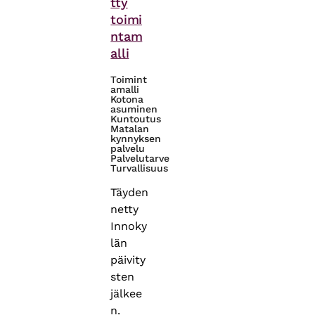
tty
toimi
ntam
alli
Toimint
amalli
Kotona
asuminen
Kuntoutus
Matalan
kynnyksen
palvelu
Palvelutarve
Turvallisuus
Täyden
netty
Innoky
län
päivity
sten
jälkee
n.