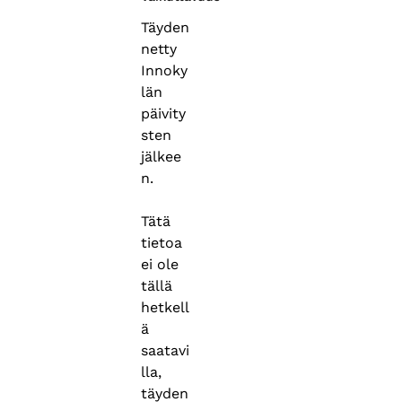
Täyden
netty
Innoky
län
päivity
sten
jälkee
n.
Tätä
tietoa
ei ole
tällä
hetkell
ä
saatavi
lla,
täyden