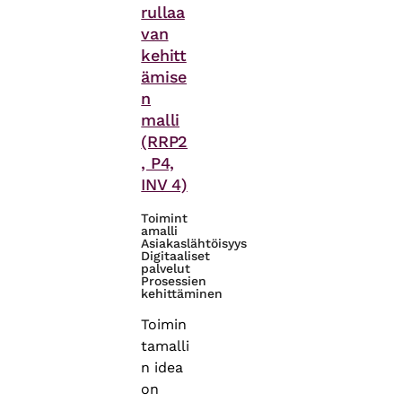
rullaa
van
kehitt
ämise
n
malli
(RRP2
, P4,
INV 4)
Toimint
amalli
Asiakaslähtöisyys
Digitaaliset
palvelut
Prosessien
kehittäminen
Toimin
tamalli
n idea
on