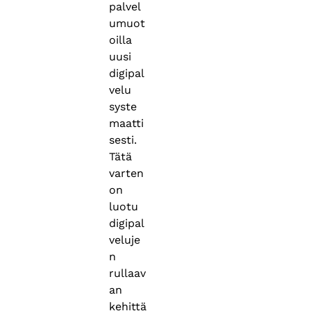
palvel
umuot
oilla
uusi
digipal
velu
syste
maatti
sesti.
Tätä
varten
on
luotu
digipal
veluje
n
rullaav
an
kehittä