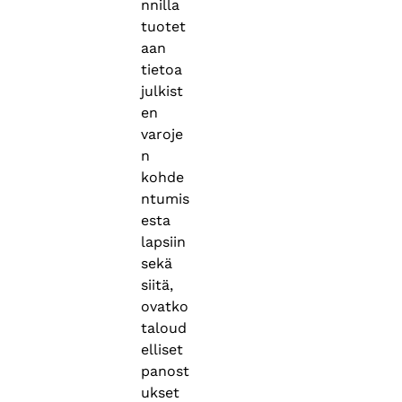
nnilla
tuotet
aan
tietoa
julkist
en
varoje
n
kohde
ntumis
esta
lapsiin
sekä
siitä,
ovatko
taloud
elliset
panost
ukset