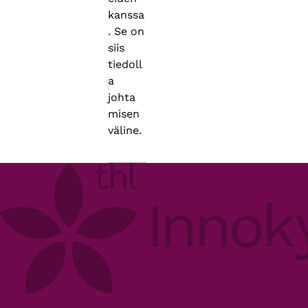
kanssa
. Se on
siis
tiedoll
a
johta
misen
väline.