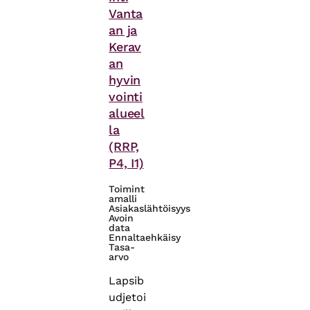
Vanta
an ja
Kerav
an
hyvin
vointi
alueel
la
(RRP,
P4, I1)
Toimint
amalli
Asiakaslähtöisyys
Avoin
data
Ennaltaehkäisy
Tasa-
arvo
Lapsib
udjetoi