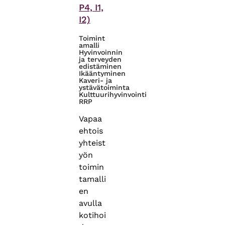
P4, I1,
I2)
Toimint
amalli
Hyvinvoinnin
ja terveyden
edistäminen
Ikääntyminen
Kaveri- ja
ystävätoiminta
Kulttuurihyvinvointi
RRP
Vapaa
ehtois
yhteist
yön
toimin
tamalli
en
avulla
kotihoi