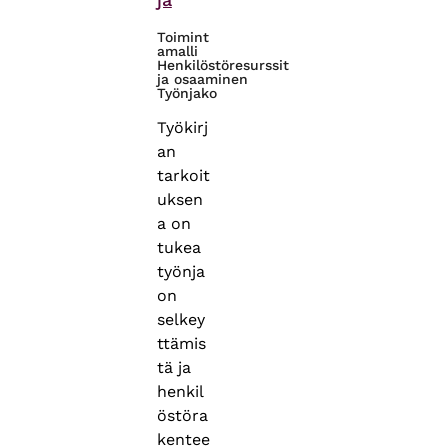
Toimint
amalli
Henkilöstöresurssit
ja osaaminen
Työnjako
Työkirj
an
tarkoit
uksen
a on
tukea
työnja
on
selkey
ttämis
tä ja
henkil
östöra
kentee