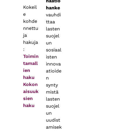
naatio
Kokeil
hanke
e
vauhdi
kohde
ttaa
nnettu
lasten
ja
suojel
hakuja
un
:
sosiaal
Toimin
isten
tamall
innova
ien
atioide
haku
n
Kokon
synty
aisuuk
mistä
sien
lasten
haku
suojel
un
uudist
amisek