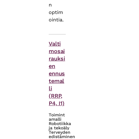
n
optim
ointia.
Asiasanat
Valti
mosai
rauksi
en
ennus
temal
li
(RRP,
P4, I1)
Toimint
amalli
Robotiikka
ja tekoäly
Terveyden
edistäminen