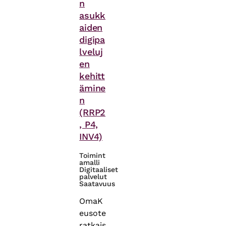
n
asukk
aiden
digipa
lveluj
en
kehitt
ämine
n
(RRP2
, P4,
INV4)
Toimint
amalli
Digitaaliset
palvelut
Saatavuus
OmaK
eusote
ratkais