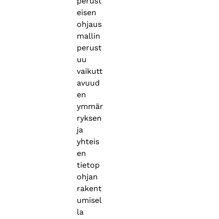
perust
eisen
ohjaus
mallin
perust
uu
vaikutt
avuud
en
ymmär
ryksen
ja
yhteis
en
tietop
ohjan
rakent
umisel
la