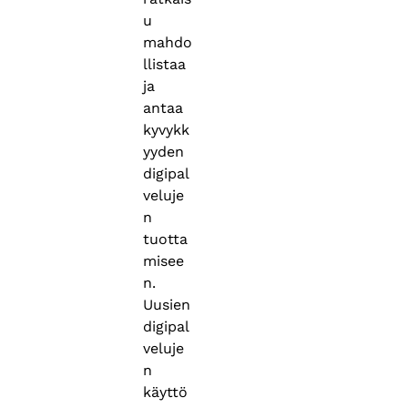
u
mahdo
llistaa
ja
antaa
kyvykk
yyden
digipal
veluje
n
tuotta
misee
n.
Uusien
digipal
veluje
n
käyttö