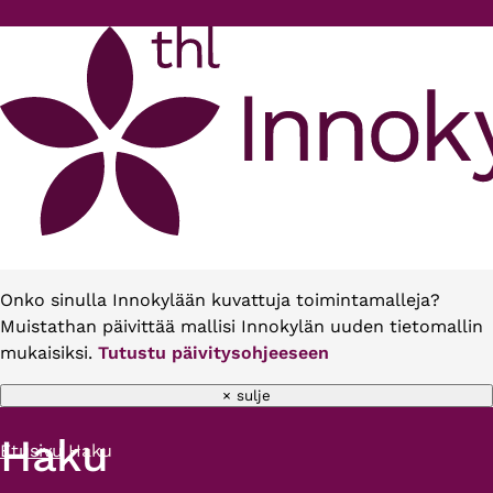
Hyppää pääsisältöön
Onko sinulla Innokylään kuvattuja toimintamalleja?
Muistathan päivittää mallisi Innokylän uuden tietomallin
mukaisiksi.
Tutustu päivitysohjeeseen
× sulje
Haku
Etusivu
Haku
Murupolku