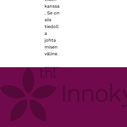
kanssa
. Se on
siis
tiedoll
a
johta
misen
väline.