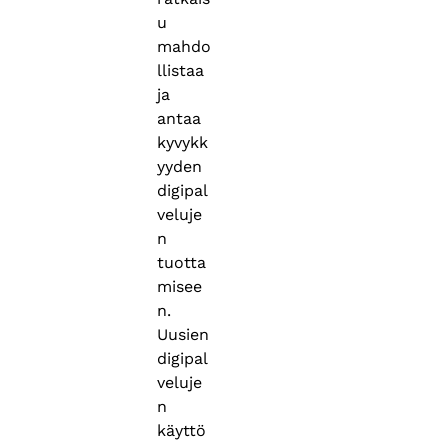
u
mahdo
llistaa
ja
antaa
kyvykk
yyden
digipal
veluje
n
tuotta
misee
n.
Uusien
digipal
veluje
n
käyttö