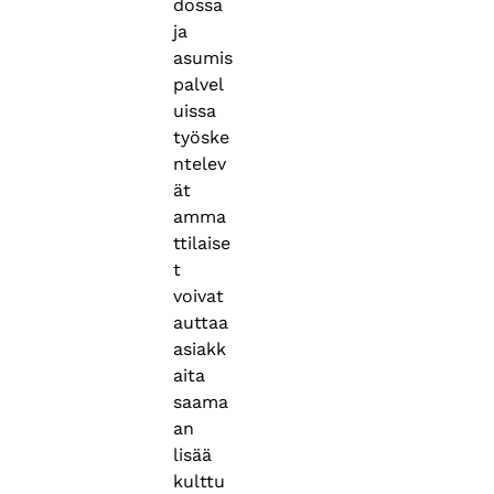
dossa
ja
asumis
palvel
uissa
työske
ntelev
ät
amma
ttilaise
t
voivat
auttaa
asiakk
aita
saama
an
lisää
kulttu