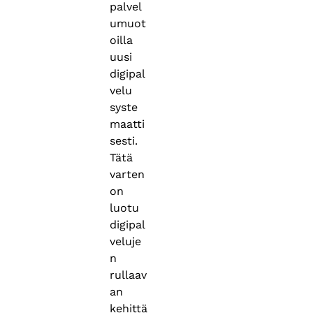
palvel
umuot
oilla
uusi
digipal
velu
syste
maatti
sesti.
Tätä
varten
on
luotu
digipal
veluje
n
rullaav
an
kehittä