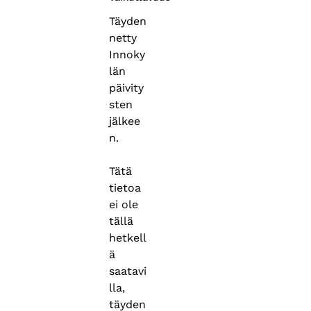
Täyden
netty
Innoky
län
päivity
sten
jälkee
n.
Tätä
tietoa
ei ole
tällä
hetkell
ä
saatavi
lla,
täyden