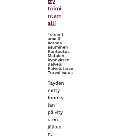
tty
toimi
ntam
alli
Toimint
amalli
Kotona
asuminen
Kuntoutus
Matalan
kynnyksen
palvelu
Palvelutarve
Turvallisuus
Täyden
netty
Innoky
län
päivity
sten
jälkee
n.