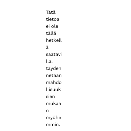
Tätä
tietoa
ei ole
tällä
hetkell
ä
saatavi
lla,
täyden
netään
mahdo
llisuuk
sien
mukaa
n
myöhe
mmin.