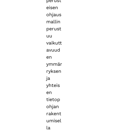
perust
eisen
ohjaus
mallin
perust
uu
vaikutt
avuud
en
ymmär
ryksen
ja
yhteis
en
tietop
ohjan
rakent
umisel
la