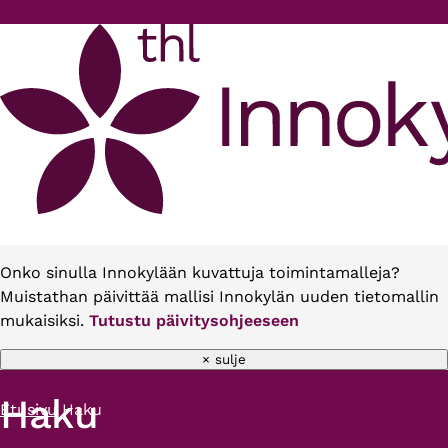
Hyppää pääsisältöön
Onko sinulla Innokylään kuvattuja toimintamalleja?
Muistathan päivittää mallisi Innokylän uuden tietomallin
mukaisiksi.
Tutustu päivitysohjeeseen
× sulje
Haku
Etusivu
Haku
Murupolku