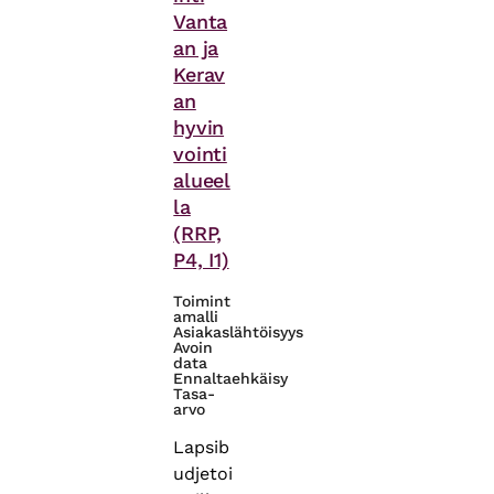
Vanta
an ja
Kerav
an
hyvin
vointi
alueel
la
(RRP,
P4, I1)
Toimint
amalli
Asiakaslähtöisyys
Avoin
data
Ennaltaehkäisy
Tasa-
arvo
Lapsib
udjetoi