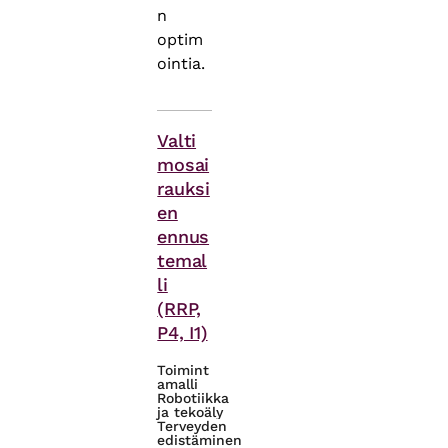
n
optim
ointia.
Asiasanat
Valti
mosai
rauksi
en
ennus
temal
li
(RRP,
P4, I1)
Toimint
amalli
Robotiikka
ja tekoäly
Terveyden
edistäminen