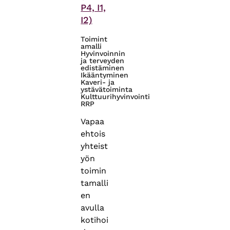
P4, I1,
I2)
Toimint
amalli
Hyvinvoinnin
ja terveyden
edistäminen
Ikääntyminen
Kaveri- ja
ystävätoiminta
Kulttuurihyvinvointi
RRP
Vapaa
ehtois
yhteist
yön
toimin
tamalli
en
avulla
kotihoi