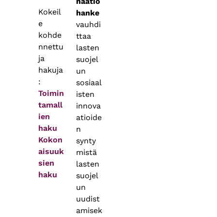
naatio
Kokeil
hanke
e
vauhdi
kohde
ttaa
nnettu
lasten
ja
suojel
hakuja
un
:
sosiaal
Toimin
isten
tamall
innova
ien
atioide
haku
n
Kokon
synty
aisuuk
mistä
sien
lasten
haku
suojel
un
uudist
amisek