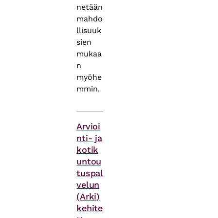
netään
mahdo
llisuuk
sien
mukaa
n
myöhe
mmin.
Asiasanat
Arvioi
nti- ja
kotik
untou
tuspal
velun
(Arki)
kehite