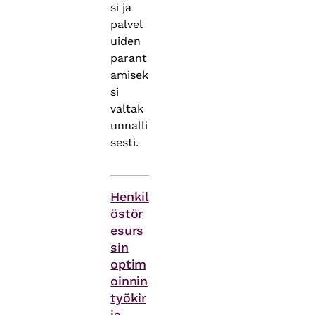
si ja
palvel
uiden
parant
amisek
si
valtak
unnalli
sesti.
Asiasanat
Henkil
östör
esurs
sin
optim
oinnin
työkir
ja