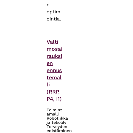
n
optim
ointia.
Asiasanat
Valti
mosai
rauksi
en
ennus
temal
li
(RRP,
P4, I1)
Toimint
amalli
Robotiikka
ja tekoäly
Terveyden
edistäminen