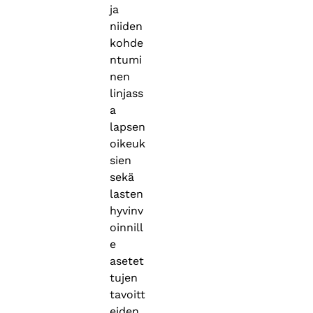
ja
niiden
kohde
ntumi
nen
linjass
a
lapsen
oikeuk
sien
sekä
lasten
hyvinv
oinnill
e
asetet
tujen
tavoitt
eiden