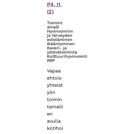
P4, I1,
I2)
Toimint
amalli
Hyvinvoinnin
ja terveyden
edistäminen
Ikääntyminen
Kaveri- ja
ystävätoiminta
Kulttuurihyvinvointi
RRP
Vapaa
ehtois
yhteist
yön
toimin
tamalli
en
avulla
kotihoi