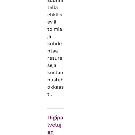
suunni
tella
ehkäis
eviä
toimia
ja
kohde
ntaa
resurs
seja
kustan
nusteh
okkaas
ti.
Asiasanat
Digipa
lveluj
en