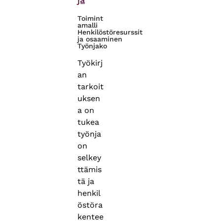
Toimint
amalli
Henkilöstöresurssit
ja osaaminen
Työnjako
Työkirj
an
tarkoit
uksen
a on
tukea
työnja
on
selkey
ttämis
tä ja
henkil
östöra
kentee