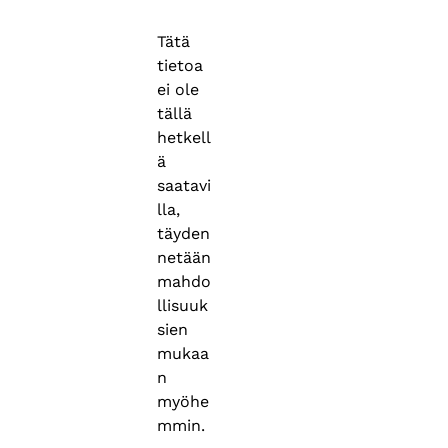
Tätä
tietoa
ei ole
tällä
hetkell
ä
saatavi
lla,
täyden
netään
mahdo
llisuuk
sien
mukaa
n
myöhe
mmin.