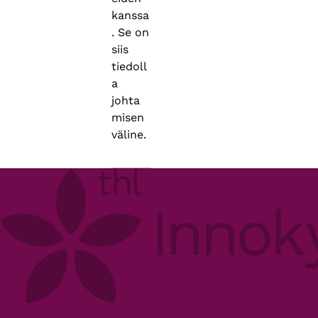
kanssa
. Se on
siis
tiedoll
a
johta
misen
väline.