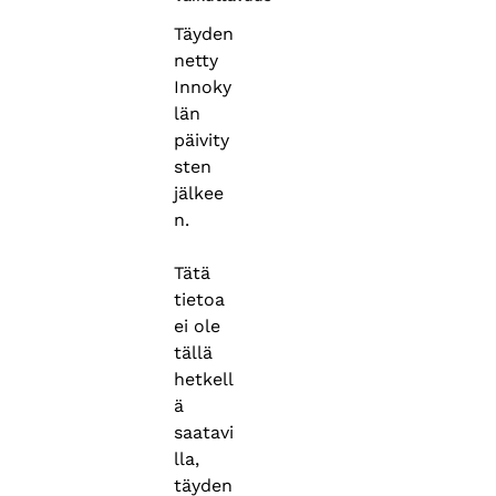
Täyden
netty
Innoky
län
päivity
sten
jälkee
n.
Tätä
tietoa
ei ole
tällä
hetkell
ä
saatavi
lla,
täyden