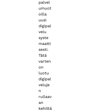
palvel
umuot
oilla
uusi
digipal
velu
syste
maatti
sesti.
Tätä
varten
on
luotu
digipal
veluje
n
rullaav
an
kehittä