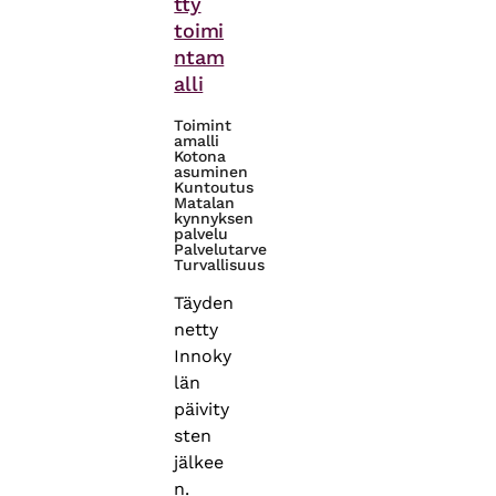
tty
toimi
ntam
alli
Toimint
amalli
Kotona
asuminen
Kuntoutus
Matalan
kynnyksen
palvelu
Palvelutarve
Turvallisuus
Täyden
netty
Innoky
län
päivity
sten
jälkee
n.