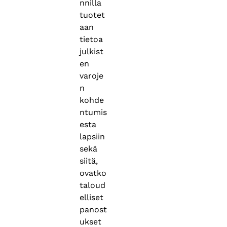
nnilla
tuotet
aan
tietoa
julkist
en
varoje
n
kohde
ntumis
esta
lapsiin
sekä
siitä,
ovatko
taloud
elliset
panost
ukset