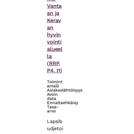
Vanta
an ja
Kerav
an
hyvin
vointi
alueel
la
(RRP,
P4, I1)
Toimint
amalli
Asiakaslähtöisyys
Avoin
data
Ennaltaehkäisy
Tasa-
arvo
Lapsib
udjetoi