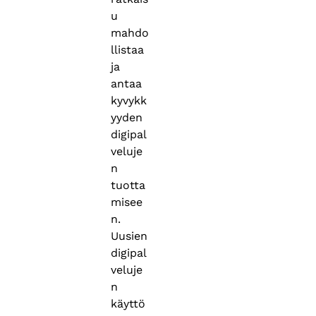
u
mahdo
llistaa
ja
antaa
kyvykk
yyden
digipal
veluje
n
tuotta
misee
n.
Uusien
digipal
veluje
n
käyttö