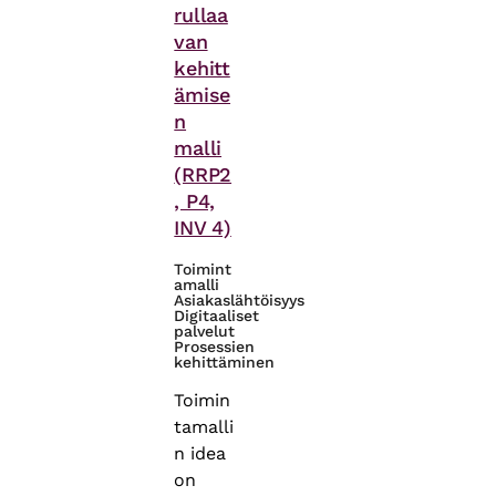
rullaa
van
kehitt
ämise
n
malli
(RRP2
, P4,
INV 4)
Toimint
amalli
Asiakaslähtöisyys
Digitaaliset
palvelut
Prosessien
kehittäminen
Toimin
tamalli
n idea
on