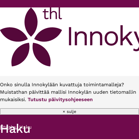
Hyppää pääsisältöön
Onko sinulla Innokylään kuvattuja toimintamalleja?
Muistathan päivittää mallisi Innokylän uuden tietomallin
mukaisiksi.
Tutustu päivitysohjeeseen
× sulje
Haku
Etusivu
Haku
Murupolku