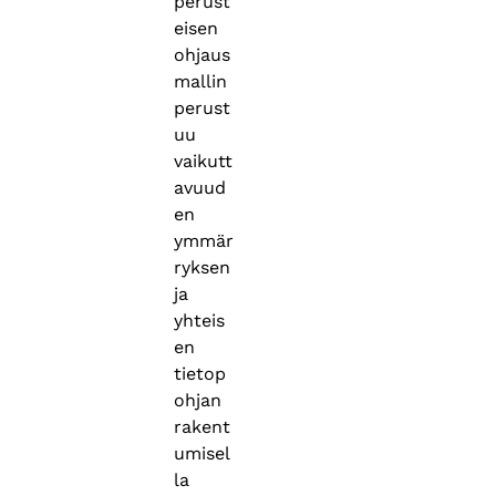
perust
eisen
ohjaus
mallin
perust
uu
vaikutt
avuud
en
ymmär
ryksen
ja
yhteis
en
tietop
ohjan
rakent
umisel
la