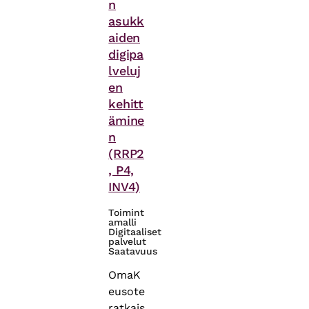
n
asukk
aiden
digipa
lveluj
en
kehitt
ämine
n
(RRP2
, P4,
INV4)
Toimint
amalli
Digitaaliset
palvelut
Saatavuus
OmaK
eusote
ratkais