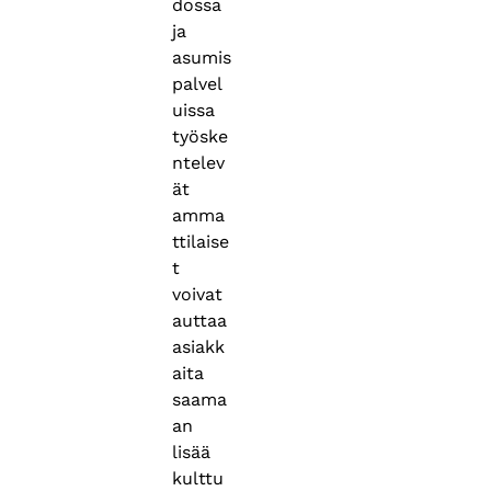
dossa
ja
asumis
palvel
uissa
työske
ntelev
ät
amma
ttilaise
t
voivat
auttaa
asiakk
aita
saama
an
lisää
kulttu