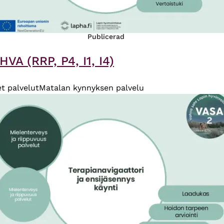
Publicerad
A (RRP, P4, I1, I4)
et palvelut
Matalan kynnyksen palvelu