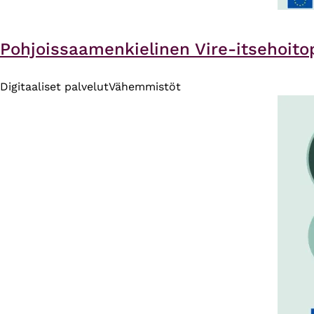
Pohjoissaamenkielinen Vire-itsehoitop
Digitaaliset palvelut
Vähemmistöt