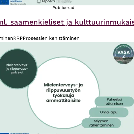
Publicerad
l. saamenkieliset ja kulttuurinmukaise
äminen
RRP
Prosessien kehittäminen