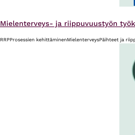
Mielenterveys- ja riippuvuustyön työka
RRP
Prosessien kehittäminen
Mielenterveys
Päihteet ja rii