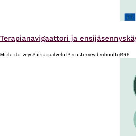
Terapianavigaattori ja ensijäsennyskäy
Mielenterveys
Päihdepalvelut
Perusterveydenhuolto
RRP