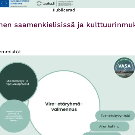
Publicerad
en saamenkielisissä ja kulttuurinmuk
emmistöt