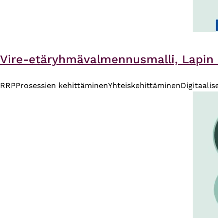
Vire-etäryhmävalmennusmalli, Lapin HV
RRP
Prosessien kehittäminen
Yhteiskehittäminen
Digitaalis