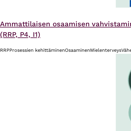
Ammattilaisen osaamisen vahvistamin
(RRP, P4, I1)
RRP
Prosessien kehittäminen
Osaaminen
Mielenterveys
Väh