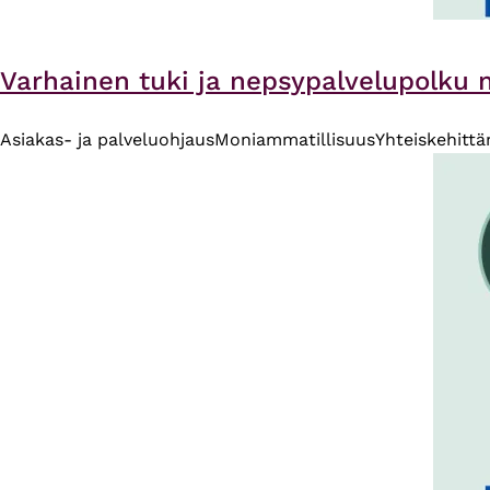
Varhainen tuki ja nepsypalvelupolku m
Asiakas- ja palveluohjaus
Moniammatillisuus
Yhteiskehitt