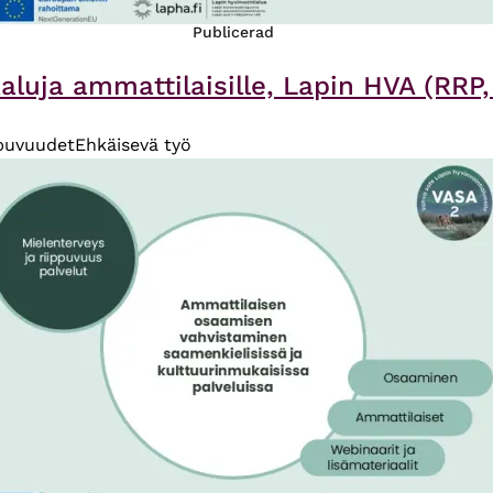
Publicerad
luja ammattilaisille, Lapin HVA (RRP, 
ppuvuudet
Ehkäisevä työ