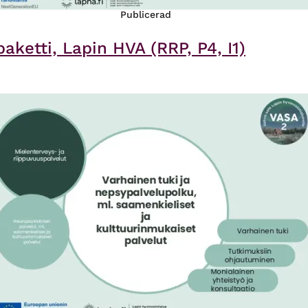
Publicerad
aketti, Lapin HVA (RRP, P4, I1)