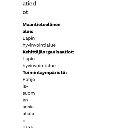
atied
ot
Maantieteellinen
alue
Lapin
hyvinvointialue
Kehittäjäorganisaatiot
Lapin
hyvinvointialue
Toimintaympäristö
Pohjo
is-
suom
en
sosia
aliala
n
osaa