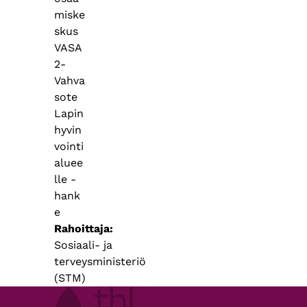
miske
skus
VASA
2-
Vahva
sote
Lapin
hyvin
vointi
aluee
lle -
hank
e
Rahoittaja
Sosiaali- ja
terveysministeriö
(STM)