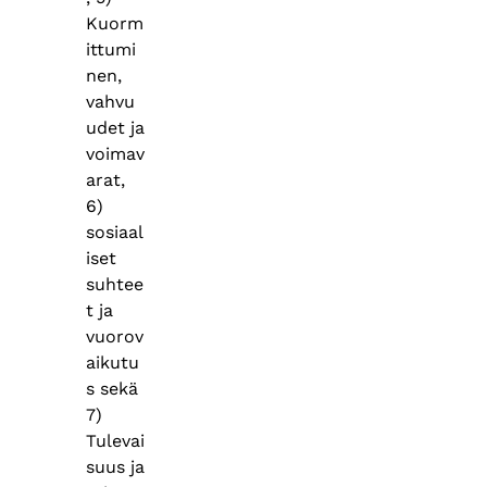
Kuorm
ittumi
nen,
vahvu
udet ja
voimav
arat,
6)
sosiaal
iset
suhtee
t ja
vuorov
aikutu
s sekä
7)
Tulevai
suus ja