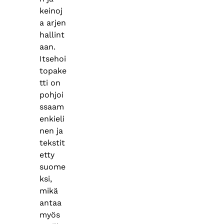
keinoj
a arjen
hallint
aan.
Itsehoi
topake
tti on
pohjoi
ssaam
enkieli
nen ja
tekstit
etty
suome
ksi,
mikä
antaa
myös