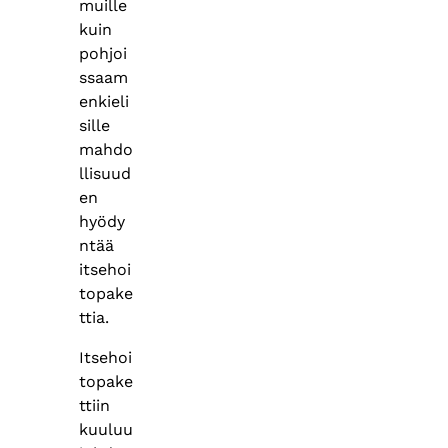
muille
kuin
pohjoi
ssaam
enkieli
sille
mahdo
llisuud
en
hyödy
ntää
itsehoi
topake
ttia.
Itsehoi
topake
ttiin
kuuluu