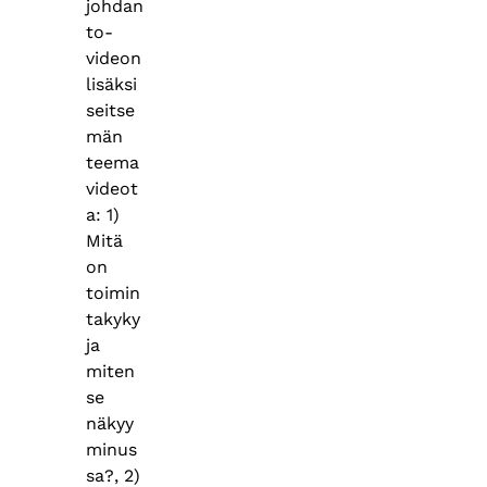
johdan
to-
videon
lisäksi
seitse
män
teema
videot
a: 1)
Mitä
on
toimin
takyky
ja
miten
se
näkyy
minus
sa?, 2)