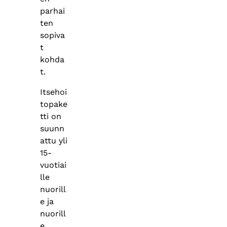
parhai
ten
sopiva
t
kohda
t.
Itsehoi
topake
tti on
suunn
attu yli
15-
vuotiai
lle
nuorill
e ja
nuorill
e