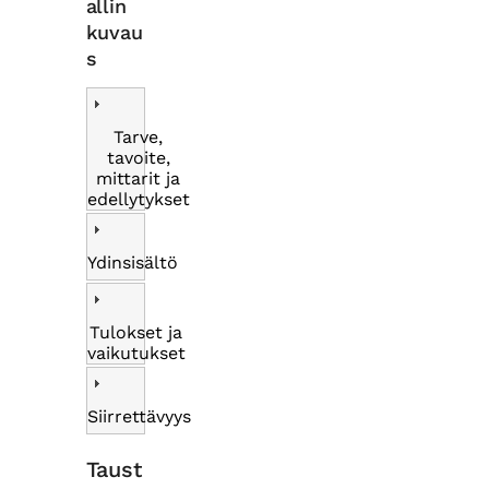
allin
kuvau
s
Tarve,
tavoite,
mittarit ja
edellytykset
Ydinsisältö
Tulokset ja
vaikutukset
Siirrettävyys
Taust