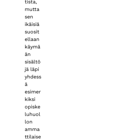
tista,
mutta
sen
ikäisiä
suosit
ellaan
käymä
än
sisältö
jä läpi
yhdess
ä
esimer
kiksi
opiske
luhuol
lon
amma
ttilaise