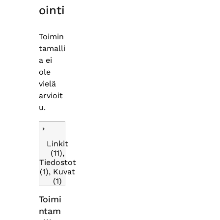
ointi
Toimin
tamalli
a ei
ole
vielä
arvioit
u.
Linkit
(11),
Tiedostot
(1), Kuvat
(1)
Toimi
ntam