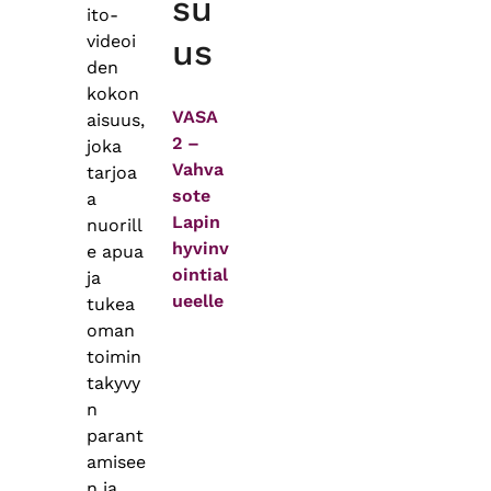
su
ito-
videoi
us
den
kokon
VASA
aisuus,
2 –
joka
Vahva
tarjoa
sote
a
Lapin
nuorill
hyvinv
e apua
ointial
ja
ueelle
tukea
oman
toimin
takyvy
n
parant
amisee
n ja