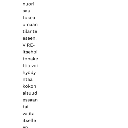
nuori
saa
tukea
omaan
tilante
eseen.
VIRE-
itsehoi
topake
ttia voi
hyödy
ntää
kokon
aisuud
essaan
tai
valita
itselle
en