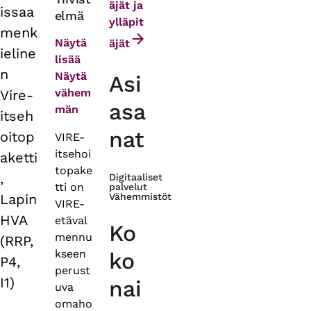
äjät ja
issaa
elmä
tabs
ylläpit
menk
Näytä
äjät
ieline
lisää
n
Näytä
Asi
vähem
Vire-
asa
män
itseh
nat
oitop
VIRE-
itsehoi
aketti
topake
,
Digitaaliset
tti on
palvelut
Lapin
Vähemmistöt
VIRE-
HVA
etäval
Ko
mennu
(RRP,
kseen
ko
P4,
perust
I1)
nai
uva
omaho