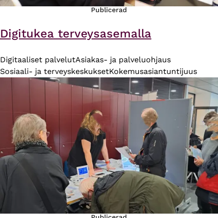
Publicerad
Digitukea terveysasemalla
Digitaaliset palvelut
Asiakas- ja palveluohjaus
Sosiaali- ja terveyskeskukset
Kokemusasiantuntijuus
Publicerad