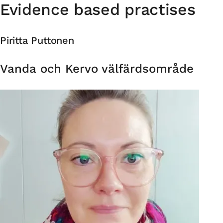
Evidence based practises
Piritta Puttonen
Organisation
Vanda och Kervo välfärdsområde