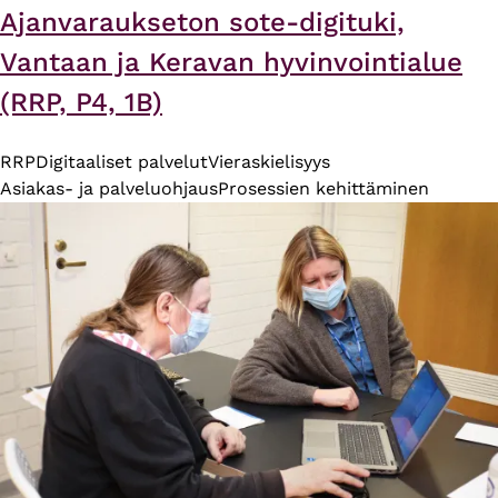
Ajanvaraukseton sote-digituki,
Vantaan ja Keravan hyvinvointialue
(RRP, P4, 1B)
RRP
Digitaaliset palvelut
Vieraskielisyys
Asiakas- ja palveluohjaus
Prosessien kehittäminen