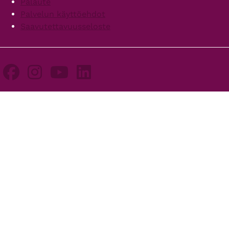
Palaute
Palvelun käyttöehdot
Saavutettavuusseloste