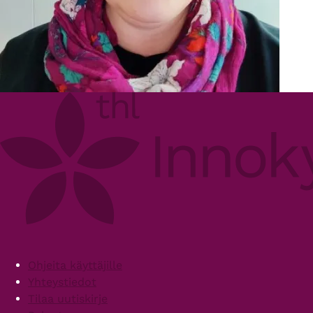
Footer
Ohjeita käyttäjille
Yhteystiedot
Tilaa uutiskirje