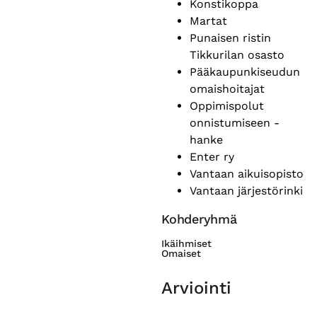
Konstikoppa
Martat
Punaisen ristin
Tikkurilan osasto
Pääkaupunkiseudun
omaishoitajat
Oppimispolut
onnistumiseen -
hanke
Enter ry
Vantaan aikuisopisto
Vantaan järjestörinki
Kohderyhmä
Ikäihmiset
Omaiset
Arviointi