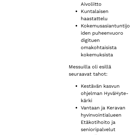
Aivoliitto
Kuntalaisen
haastattelu
Kokemusasiantuntijo
iden puheenvuoro
digituen
omakohtaisista
kokemuksista
Messuilla oli esillä
seuraavat tahot:
Kestävän kasvun
ohjelman HyväHyte-
kärki
Vantaan ja Keravan
hyvinvointialueen
Etäkotihoito ja
senioripalvelut