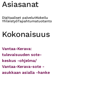
Asiasanat
Digitaaliset palvelut
Kokeilu
Yhteistyö
Tapahtumatuotanto
Kokonaisuus
Vantaa-Kerava:
tulevaisuuden sote-
keskus -ohjelma/
Vantaa-Kerava-sote -
asukkaan asialla -hanke