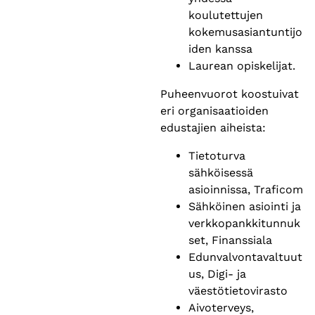
koulutettujen
kokemusasiantuntijo
iden kanssa
Laurean opiskelijat.
Puheenvuorot koostuivat
eri organisaatioiden
edustajien aiheista:
Tietoturva
sähköisessä
asioinnissa, Traficom
Sähköinen asiointi ja
verkkopankkitunnuk
set, Finanssiala
Edunvalvontavaltuut
us, Digi- ja
väestötietovirasto
Aivoterveys,