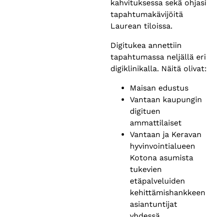
kahvituksessa sekä ohjasi
tapahtumakävijöitä
Laurean tiloissa.
Digitukea annettiin
tapahtumassa neljällä eri
digiklinikalla. Näitä olivat:
Maisan edustus
Vantaan kaupungin
digituen
ammattilaiset
Vantaan ja Keravan
hyvinvointialueen
Kotona asumista
tukevien
etäpalveluiden
kehittämishankkeen
asiantuntijat
yhdessä