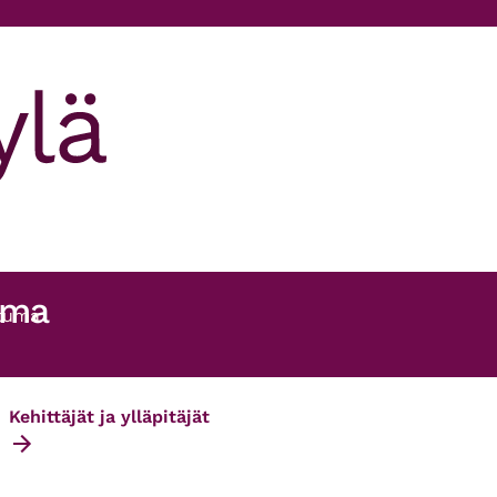
uma
htuma
Kehittäjät ja ylläpitäjät