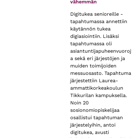
vähemmän
Digitukea senioreille -
tapahtumassa annettiin
käytännön tukea
digiasiointiin. Lisäksi
tapahtumassa oli
asiantuntijapuheenvuoroj
a sekä eri järjestöjen ja
muiden toimijoiden
messuosasto. Tapahtuma
järjestettiin Laurea-
ammattikorkeakoulun
Tikkurilan kampuksella.
Noin 20
sosionomiopiskelijaa
osallistui tapahtuman
järjestelyihin, antoi
digitukea, avusti