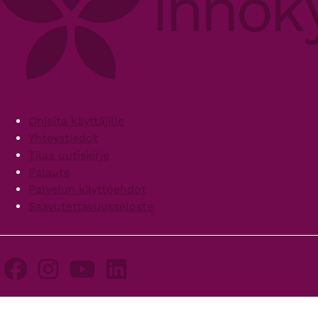
Footer
Ohjeita käyttäjille
Yhteystiedot
Tilaa uutiskirje
Palaute
Palvelun käyttöehdot
Saavutettavuusseloste