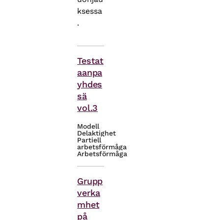
ksessa
.
Teman
Testat
aanpa
yhdes
sä
vol.3
Modell
Delaktighet
Partiell
arbetsförmåga
Arbetsförmåga
Teman
Grupp
verka
mhet
på