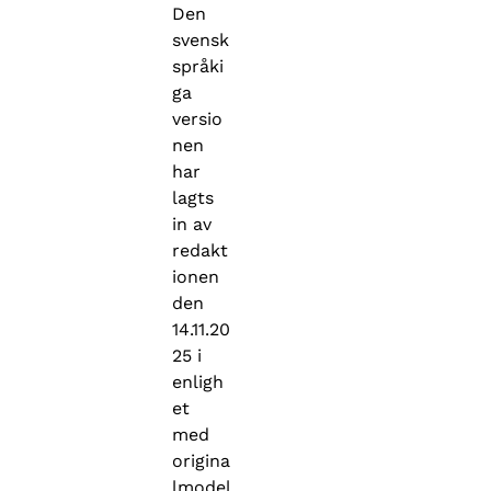
Den
svensk
språki
ga
versio
nen
har
lagts
in av
redakt
ionen
den
14.11.20
25 i
enligh
et
med
origina
lmodel