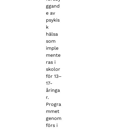
ggand
e av
psykis
k
hälsa
som
imple
mente
ras i
skolor
för 13–
17-
åringa
r.
Progra
mmet
genom
förs i