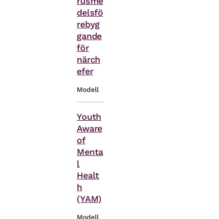
rusme
delsfö
rebyg
gande
för
närch
efer
Modell
Teman
Youth
Aware
of
Menta
l
Healt
h
(YAM)
Modell