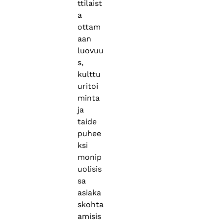
ttilaist
a
ottam
aan
luovuu
s,
kulttu
uritoi
minta
ja
taide
puhee
ksi
monip
uolisis
sa
asiaka
skohta
amisis