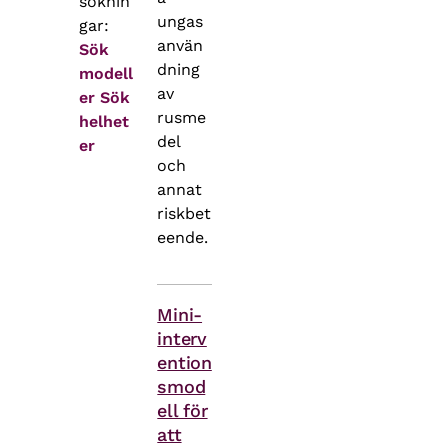
söknin
ungas
gar:
använ
Sök
dning
modell
av
er
Sök
rusme
helhet
del
er
och
annat
riskbet
eende.
Teman
Mini-
interv
ention
smod
ell för
att