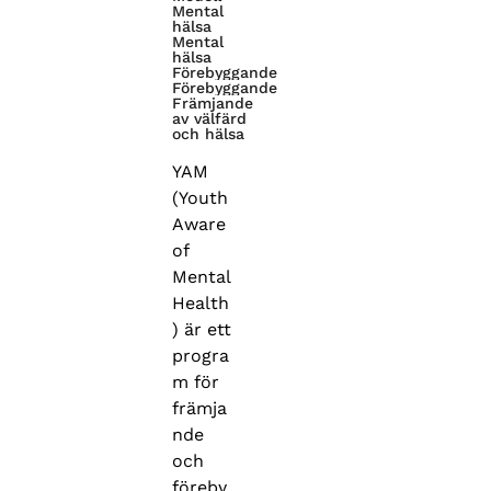
Mental
hälsa
Mental
hälsa
Förebyggande
Förebyggande
Främjande
av välfärd
och hälsa
YAM
(Youth
Aware
of
Mental
Health
) är ett
progra
m för
främja
nde
och
föreby