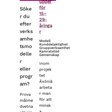
upper
för
Söke
15–
r du
29-
efter
åringa
verks
r
amhe
Modell
Kunddelaktighet
tsmo
Gruppverksamhet
Kamratstöd
delle
Gemenskap
r
Inom
eller
projek
tet
progr
Äxöniä
am?
arbeta
r man
Prova
för att
målme
minsk
dvetna
a