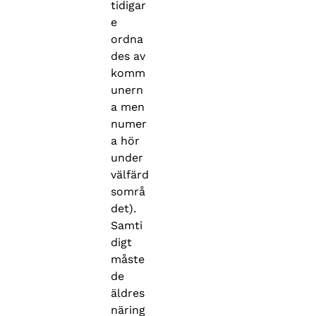
tidigar
e
ordna
des av
komm
unern
a men
numer
a hör
under
välfärd
sområ
det).
Samti
digt
måste
de
äldres
näring