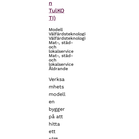
n
TulKO
TI)
Modell
Välfärdsteknologi
Välfärdsteknologi
Mat-, städ-
och
lokalservice
Mat-, städ-
och
lokalservice
Åldrande
Verksa
mhets
modell
en
bygger
på att
hitta
ett
sätt