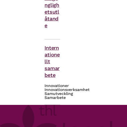
ngligh
etsutl
åtand
e
Themes
Intern
atione
llt
samar
bete
Innovationer
Innovationsverksamhet
Samutveckling
Samarbete