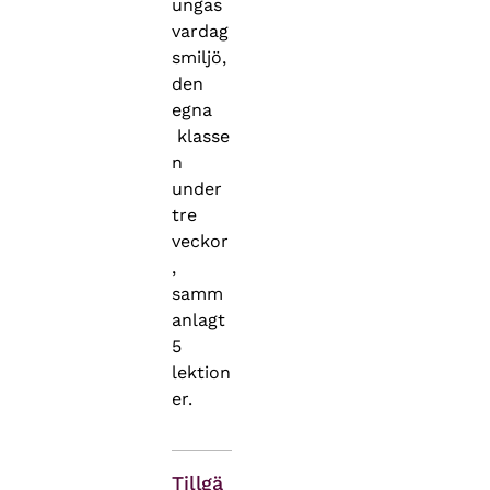
ungas
vardag
smiljö,
den
egna
klasse
n
under
tre
veckor
,
samm
anlagt
5
lektion
er.
Tillgä