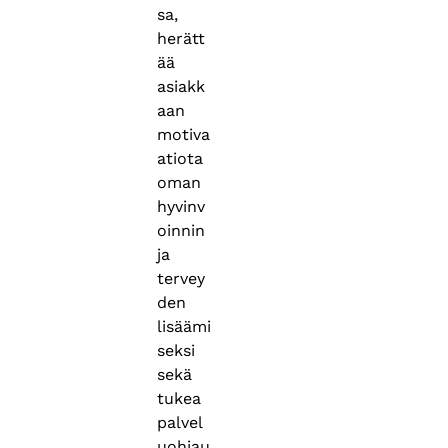
sa,
herätt
ää
asiakk
aan
motiva
atiota
oman
hyvinv
oinnin
ja
tervey
den
lisäämi
seksi
sekä
tukea
palvel
uohjau