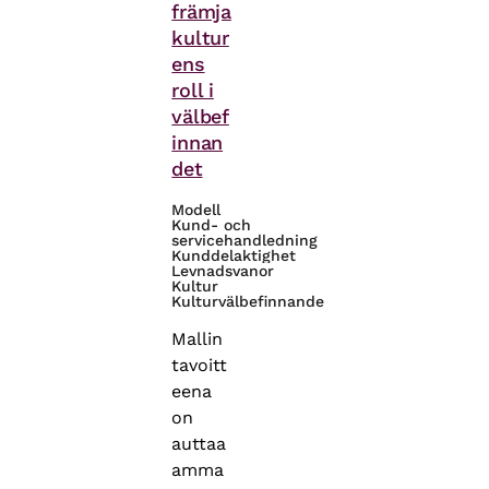
främja
kultur
ens
roll i
välbef
innan
det
Modell
Kund- och
servicehandledning
Kunddelaktighet
Levnadsvanor
Kultur
Kulturvälbefinnande
Mallin
tavoitt
eena
on
auttaa
amma