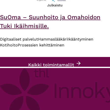
Julkaistu
SuOma – Suunhoito ja Omahoidon
Tuki Ikäihmisille.
Digitaaliset palvelut
Hammaslääkäri
Ikääntyminen
Kotihoito
Prosessien kehittäminen
Kaikki toimintamallit