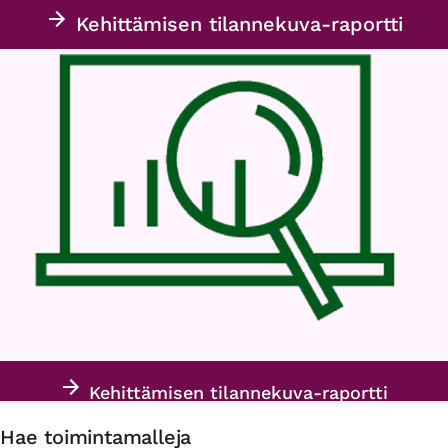
Kehittämisen tilannekuva-raportti
Kehittämisen tilannekuva-raportti
Hae toimintamalleja