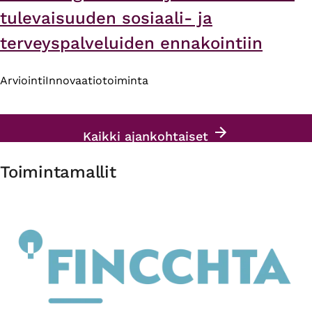
tulevaisuuden sosiaali- ja
terveyspalveluiden ennakointiin
Arviointi
Innovaatiotoiminta
Kaikki ajankohtaiset
Toimintamallit