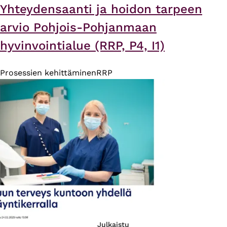
Yhteydensaanti ja hoidon tarpeen
arvio Pohjois-Pohjanmaan
hyvinvointialue (RRP, P4, I1)
Prosessien kehittäminen
RRP
Julkaistu