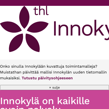
Hyppää pääsisältöön
Onko sinulla Innokylään kuvattuja toimintamalleja?
Muistathan päivittää mallisi Innokylän uuden tietomallin
mukaisiksi.
Tutustu päivitysohjeeseen
× sulje
Innokylä on kaikille