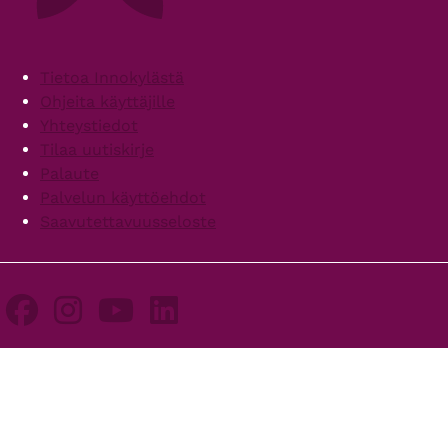
Footer
Tietoa Innokylästä
Ohjeita käyttäjille
Yhteystiedot
Tilaa uutiskirje
Palaute
Palvelun käyttöehdot
Saavutettavuusseloste