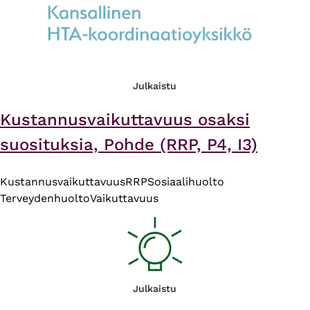
Julkaistu
Kustannusvaikuttavuus osaksi
suosituksia, Pohde (RRP, P4, I3)
Kustannusvaikuttavuus
RRP
Sosiaalihuolto
Terveydenhuolto
Vaikuttavuus
Julkaistu