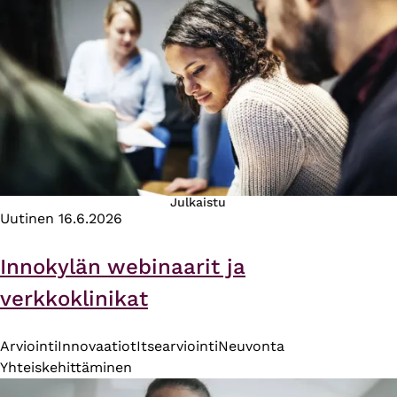
Julkaistu
Uutinen
16.6.2026
Innokylän webinaarit ja
verkkoklinikat
Arviointi
Innovaatiot
Itsearviointi
Neuvonta
Yhteiskehittäminen