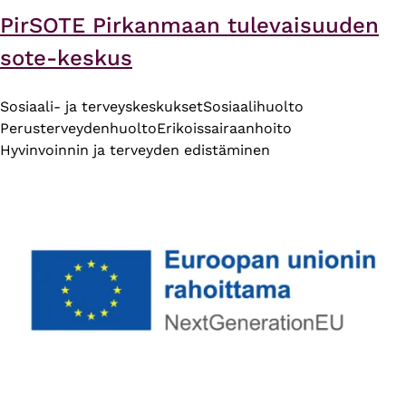
PirSOTE Pirkanmaan tulevaisuuden
sote-keskus
Sosiaali- ja terveyskeskukset
Sosiaalihuolto
Perusterveydenhuolto
Erikoissairaanhoito
Hyvinvoinnin ja terveyden edistäminen