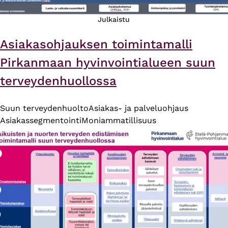
Julkaistu
Asiakasohjauksen toimintamalli
Pirkanmaan hyvinvointialueen suun
terveydenhuollossa
Suun terveydenhuolto
Asiakas- ja palveluohjaus
Asiakassegmentointi
Moniammatillisuus