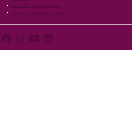
Palvelun käyttöehdot
Saavutettavuusseloste