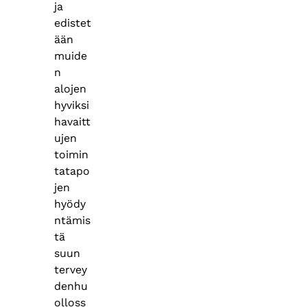
ja
edistet
ään
muide
n
alojen
hyviksi
havaitt
ujen
toimin
tatapo
jen
hyödy
ntämis
tä
suun
tervey
denhu
olloss