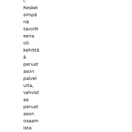
i.
Keskei
simpä
nä
tavoitt
eena
oli
kehittä
ä
perust
ason
palvel
uita,
vahvist
aa
perust
ason
osaam
ista