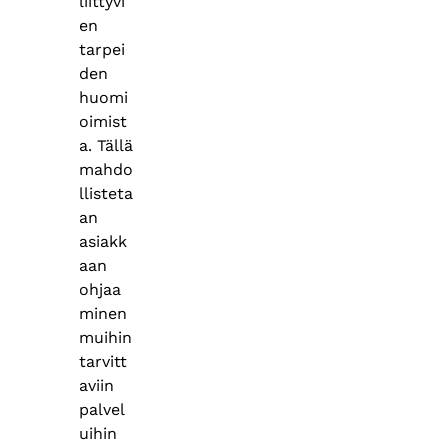
liittyvi
en
tarpei
den
huomi
oimist
a. Tällä
mahdo
llisteta
an
asiakk
aan
ohjaa
minen
muihin
tarvitt
aviin
palvel
uihin