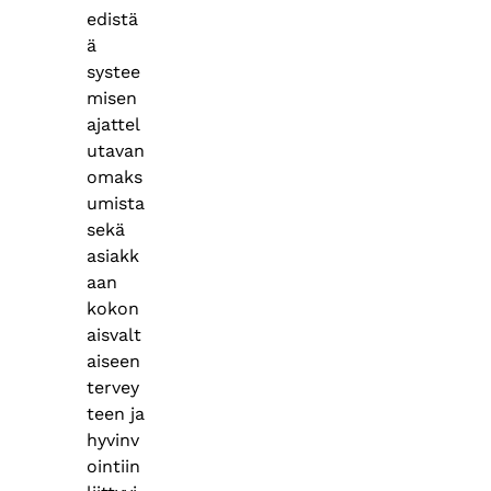
edistä
ä
systee
misen
ajattel
utavan
omaks
umista
sekä
asiakk
aan
kokon
aisvalt
aiseen
tervey
teen ja
hyvinv
ointiin