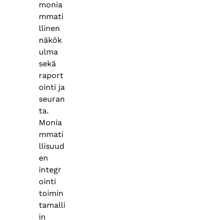
monia
mmati
llinen
näkök
ulma
sekä
raport
ointi ja
seuran
ta.
Monia
mmati
llisuud
en
integr
ointi
toimin
tamalli
in