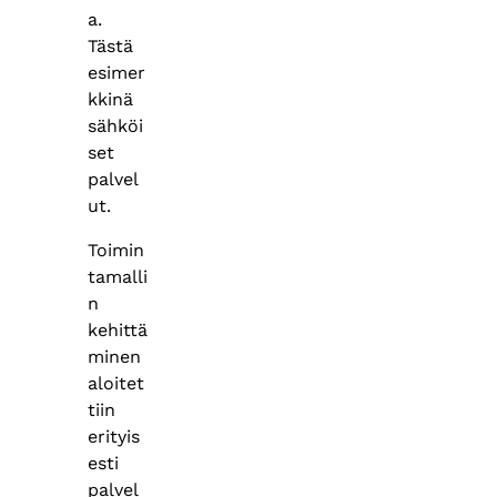
a.
Tästä
esimer
kkinä
sähköi
set
palvel
ut.
Toimin
tamalli
n
kehittä
minen
aloitet
tiin
erityis
esti
palvel