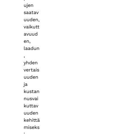
ujen
saatav
uuden,
vaikutt
avuud
en,
laadun
,
yhden
vertais
uuden
ja
kustan
nusvai
kuttav
uuden
kehittä
miseks