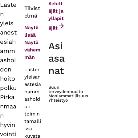
Kehitt
Laste
Primary
Tiivist
äjät ja
n
elmä
tabs
ylläpit
yleis
Näytä
äjät
anest
lisää
esiah
Näytä
Asi
vähem
amm
asa
män
ashoi
nat
don
Lasten
yleisan
hoito
estesia
polku
Suun
hamm
terveydenhuolto
Pirka
Moniammatillisuus
ashoid
Yhteistyö
nmaa
on
toimin
n
tamalli
hyvin
ssa
vointi
kuvata