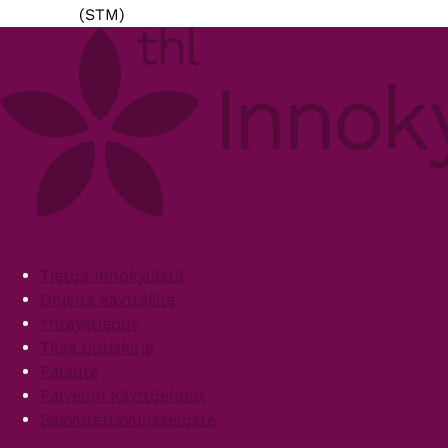
(STM)
Footer
Tietoa Innokylästä
Ohjeita käyttäjille
Yhteystiedot
Tilaa uutiskirje
Palaute
Palvelun käyttöehdot
Saavutettavuusseloste