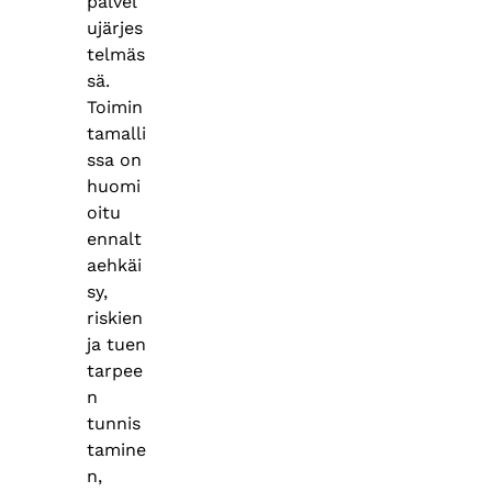
palvel
ujärjes
telmäs
sä.
Toimin
tamalli
ssa on
huomi
oitu
ennalt
aehkäi
sy,
riskien
ja tuen
tarpee
n
tunnis
tamine
n,