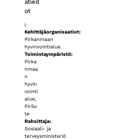
atied
ot
Kehittäjäorganisaatiot
Pirkanmaan
hyvinvointialue
Toimintaympäristö
Pirka
nmaa
n
hyvin
vointi
alue,
PirSo
te
Rahoittaja
Sosiaali- ja
terveysministeriö