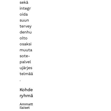
sekä
integr
oida
suun
tervey
denhu
olto
osaksi
muuta
sote-
palvel
ujärjes
telmää
.
Kohde
ryhmä
Ammatt
ilaiset