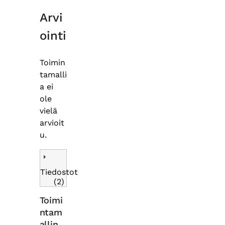
Arvi
ointi
Toimin
tamalli
a ei
ole
vielä
arvioit
u.
Tiedostot
(2)
Toimi
ntam
allin