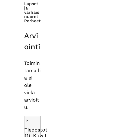
Lapset
ja
varhais
nuoret
Perheet
Arvi
ointi
Toimin
tamalli
a ei
ole
vielä
arvioit
u.
Tiedostot
(1), Kuvat