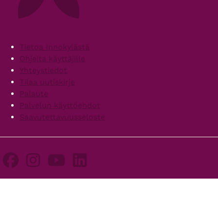
Footer
Tietoa Innokylästä
Ohjeita käyttäjille
Yhteystiedot
Tilaa uutiskirje
Palaute
Palvelun käyttöehdot
Saavutettavuusseloste