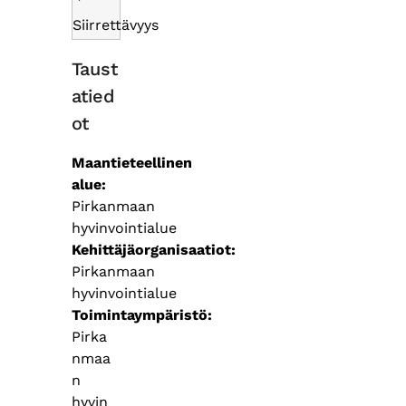
Siirrettävyys
Taust
atied
ot
Maantieteellinen
alue
Pirkanmaan
hyvinvointialue
Kehittäjäorganisaatiot
Pirkanmaan
hyvinvointialue
Toimintaympäristö
Pirka
nmaa
n
hyvin