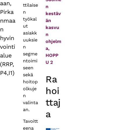
aan,
ttilaise
n
Pirka
n
kestäv
työkal
nmaa
än
ut
kasvu
n
asiakk
n
hyvin
uuksie
ohjelm
vointi
n
a,
segme
alue
HOPP
ntoimi
U 2
(RRP,
seen
P4,I1)
sekä
Ra
hoitop
hoi
olkuje
n
ttaj
valinta
an.
a
Tavoitt
eena