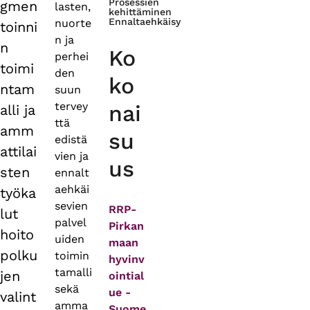
Prosessien
gmen
lasten,
kehittäminen
Ennaltaehkäisy
nuorte
toinni
n ja
n
Ko
perhei
toimi
den
ko
ntam
suun
tervey
nai
alli ja
ttä
amm
su
edistä
attilai
vien ja
us
sten
ennalt
aehkäi
työka
sevien
RRP-
lut
palvel
Pirkan
hoito
uiden
maan
polku
toimin
hyvinv
tamalli
jen
ointial
sekä
ue -
valint
amma
Suome