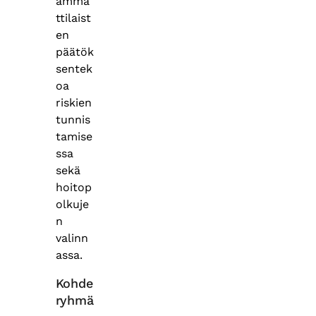
amma
ttilaist
en
päätök
sentek
oa
riskien
tunnis
tamise
ssa
sekä
hoitop
olkuje
n
valinn
assa.
Kohde
ryhmä