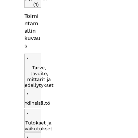
(1)
Toimi
ntam
allin
kuvau
s
Tarve,
tavoite,
mittarit ja
edellytykset
Ydinsisältö
Tulokset ja
vaikutukset