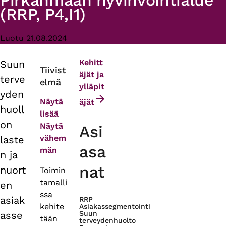
Pirkanmaan hyvinvointialue
(RRP, P4,I1)
Luotu 21.08.2024
Kehitt
Suun
Primary
Tiivist
äjät ja
terve
elmä
tabs
ylläpit
yden
Näytä
äjät
huoll
lisää
on
Näytä
Asi
vähem
laste
asa
män
n ja
nat
nuort
Toimin
tamalli
en
ssa
asiak
RRP
kehite
Asiakassegmentointi
asse
Suun
tään
terveydenhuolto