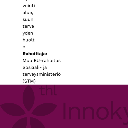
vointi
alue,
suun
terve
yden
huolt
o
Rahoittaja
Muu EU-rahoitus
Sosiaali- ja
terveysministeriö
(STM)