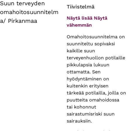
Suun terveyden
Primary
Tiivistelmä
omahoitosuunnitelm
tabs
Näytä lisää
Näytä
a/ Pirkanmaa
vähemmän
Omahoitosuunnitelma on
suunniteltu sopivaksi
kaikille suun
terveyenhuollon potilaille
pikkulapsia lukuun
ottamatta. Sen
hyödyntäminen on
kuitenkin erityisen
tärkeää potilailla, joilla on
puutteita omahoidossa
tai kohonnut
sairastumisriski suun
sairauksiin​.