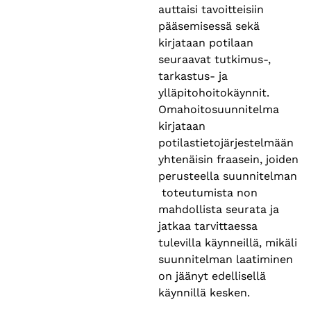
auttaisi tavoitteisiin
pääsemisessä​ sekä
kirjataan potilaan
seuraavat tutkimus-,
tarkastus- ja
ylläpitohoitokäynnit.
Omahoitosuunnitelma
kirjataan
potilastietojärjestelmään
yhtenäisin fraasein, joiden
perusteella suunnitelman
toteutumista non
mahdollista seurata ja
jatkaa tarvittaessa
tulevilla käynneillä, mikäli
suunnitelman laatiminen
on jäänyt edellisellä
käynnillä kesken.