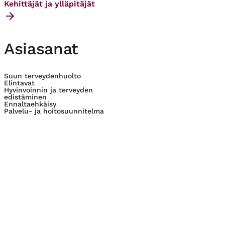
Kehittäjät ja ylläpitäjät
Asiasanat
Suun terveydenhuolto
Elintavat
Hyvinvoinnin ja terveyden
edistäminen
Ennaltaehkäisy
Palvelu- ja hoitosuunnitelma