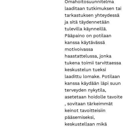
Omahoitosuunnitelma
laaditaan tutkimuksen tai
tarkastuksen yhteydessä
ja sitä täydennetään
tulevilla käynneillä.
Pääpaino on potilaan
kanssa käytävässä
motivoivassa
haastattelussa, jonka
tukena toimii tarvittaessa
keskustelun tueksi
laadittu lomake. Potilaan
kanssa käydään läpi suun
terveyden nykytila​,
asetetaan hoidolle tavoite​
, sovitaan tärkeimmät
keinot tavoitteisiin
pääsemiseksi​,
keskustellaan mikä