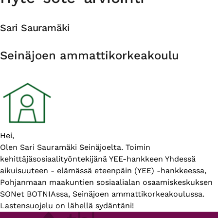
Sari Sauramäki
Organisaatio
Seinäjoen ammattikorkeakoulu
Esittelyteksti
Hei,
Olen Sari Sauramäki Seinäjoelta. Toimin
kehittäjäsosiaalityöntekijänä YEE-hankkeen Yhdessä
aikuisuuteen - elämässä eteenpäin (YEE) -hankkeessa,
Pohjanmaan maakuntien sosiaalialan osaamiskeskuksen
SONet BOTNIAssa, Seinäjoen ammattikorkeakoulussa.
Lastensuojelu on lähellä sydäntäni!