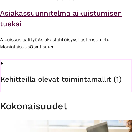
Asiakassuunnitelma aikuistumisen
tueksi
Aikuissosiaalityö
Asiakaslähtöisyys
Lastensuojelu
Monialaisuus
Osallisuus
Kehitteillä olevat toimintamallit (1)
Kokonaisuudet