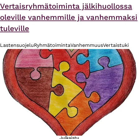
Vertaisryhmätoiminta jälkihuollossa
oleville vanhemmille ja vanhemmaksi
tuleville
Lastensuojelu
Ryhmätoiminta
Vanhemmuus
Vertaistuki
Julkaistu