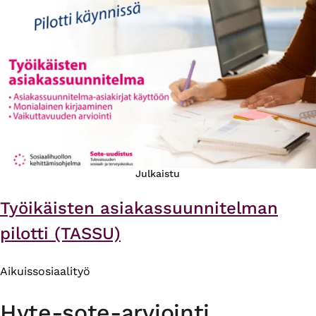
Julkaistu
Työikäisten asiakassuunnitelman
pilotti (TASSU)
Aikuissosiaalityö
Hyte-sote-arviointi