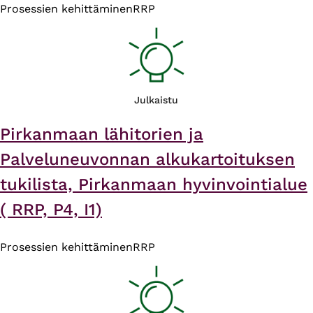
Prosessien kehittäminen
RRP
Julkaistu
Pirkanmaan lähitorien ja
Palveluneuvonnan alkukartoituksen
tukilista, Pirkanmaan hyvinvointialue
( RRP, P4, I1)
Prosessien kehittäminen
RRP