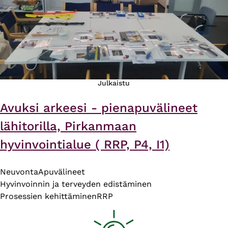
Julkaistu
Avuksi arkeesi - pienapuvälineet
lähitorilla, Pirkanmaan
hyvinvointialue ( RRP, P4, I1)
Neuvonta
Apuvälineet
Hyvinvoinnin ja terveyden edistäminen
Prosessien kehittäminen
RRP