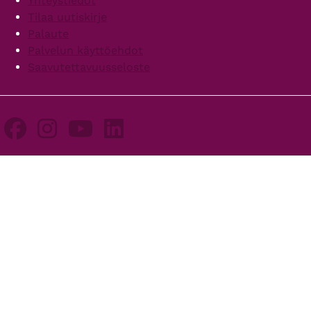
Yhteystiedot
Tilaa uutiskirje
Palaute
Palvelun käyttöehdot
Saavutettavuusseloste