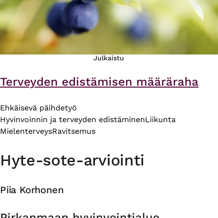
Julkaistu
Terveyden edistämisen määräraha
Ehkäisevä päihdetyö
Hyvinvoinnin ja terveyden edistäminen
Liikunta
Mielenterveys
Ravitsemus
Hyte-sote-arviointi
Piia Korhonen
Organisaatio
Pirkanmaan hyvinvointialue