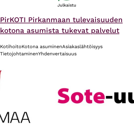
Julkaistu
PirKOTI Pirkanmaan tulevaisuuden
kotona asumista tukevat palvelut
Kotihoito
Kotona asuminen
Asiakaslähtöisyys
Tietojohtaminen
Yhdenvertaisuus