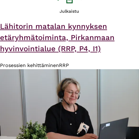
Julkaistu
Lähitorin matalan kynnyksen
etäryhmätoiminta, Pirkanmaan
hyvinvointialue (RRP, P4, I1)
Prosessien kehittäminen
RRP