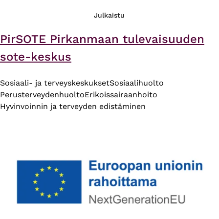
Julkaistu
PirSOTE Pirkanmaan tulevaisuuden
sote-keskus
Sosiaali- ja terveyskeskukset
Sosiaalihuolto
Perusterveydenhuolto
Erikoissairaanhoito
Hyvinvoinnin ja terveyden edistäminen