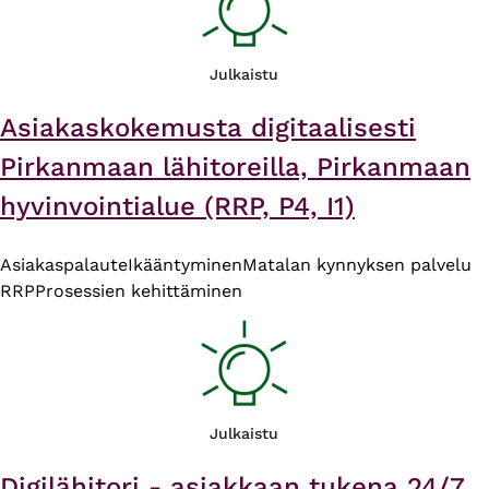
Julkaistu
Asiakaskokemusta digitaalisesti
Pirkanmaan lähitoreilla, Pirkanmaan
hyvinvointialue (RRP, P4, I1)
Asiakaspalaute
Ikääntyminen
Matalan kynnyksen palvelu
RRP
Prosessien kehittäminen
Julkaistu
Digilähitori - asiakkaan tukena 24/7