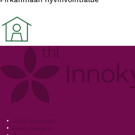
Footer
Tietoa Innokylästä
Ohjeita käyttäjille