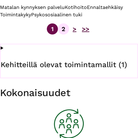
Matalan kynnyksen palvelu
Kotihoito
Ennaltaehkäisy
Toimintakyky
Psykososiaalinen tuki
1
2
>
>>
Sivu
Sivu
Sivutus
Kehitteillä olevat toimintamallit (1)
Kokonaisuudet