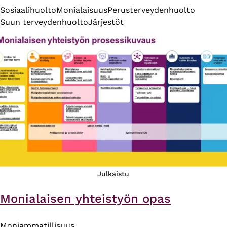
Sosiaalihuolto
Monialaisuus
Perusterveydenhuolto
Suun terveydenhuolto
Järjestöt
Julkaistu
Monialaisen yhteistyön opas
Moniammatillisuus