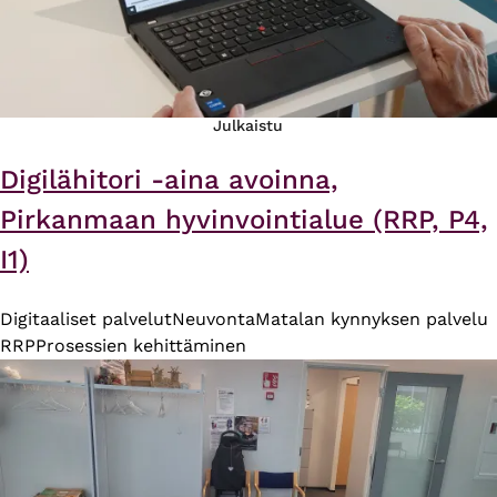
Julkaistu
Digilähitori -aina avoinna,
Pirkanmaan hyvinvointialue (RRP, P4,
I1)
Digitaaliset palvelut
Neuvonta
Matalan kynnyksen palvelu
RRP
Prosessien kehittäminen