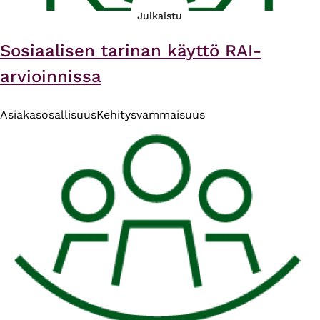
Julkaistu
Sosiaalisen tarinan käyttö RAI-
arvioinnissa
Asiakasosallisuus
Kehitysvammaisuus