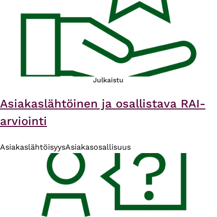
Julkaistu
Asiakaslähtöinen ja osallistava RAI-
arviointi
Asiakaslähtöisyys
Asiakasosallisuus