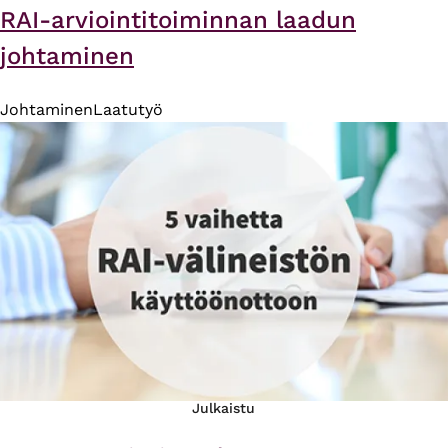
RAI-arviointitoiminnan laadun
johtaminen
Johtaminen
Laatutyö
Julkaistu