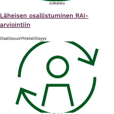
Julkaistu
Läheisen osallistuminen RAI-
arviointiin
Osallisuus
Yhteisöllisyys