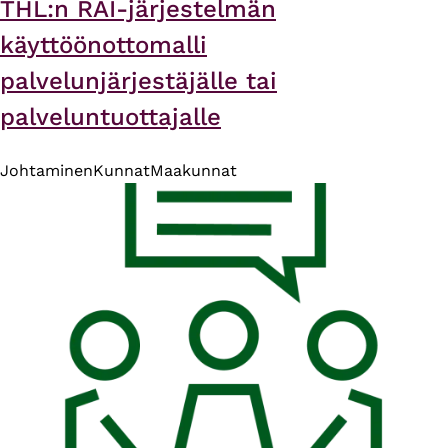
THL:n RAI-järjestelmän
käyttöönottomalli
palvelunjärjestäjälle tai
palveluntuottajalle
Johtaminen
Kunnat
Maakunnat