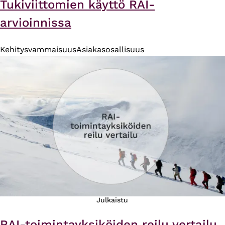
Tukiviittomien käyttö RAI-
arvioinnissa
Kehitysvammaisuus
Asiakasosallisuus
Julkaistu
RAI-toimintayksiköiden reilu vertailu