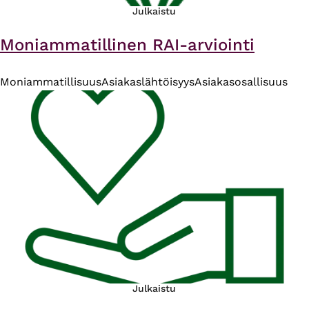
Julkaistu
Moniammatillinen RAI-arviointi
Moniammatillisuus
Asiakaslähtöisyys
Asiakasosallisuus
Julkaistu