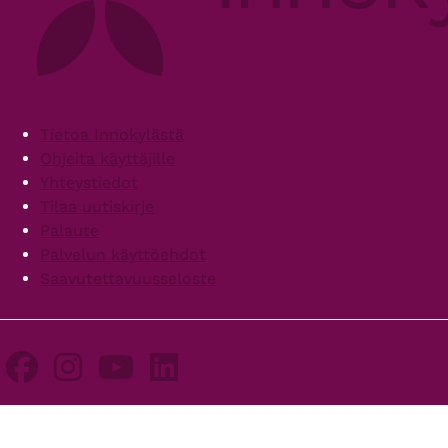
Footer
Tietoa Innokylästä
Ohjeita käyttäjille
Yhteystiedot
Tilaa uutiskirje
Palaute
Palvelun käyttöehdot
Saavutettavuusseloste