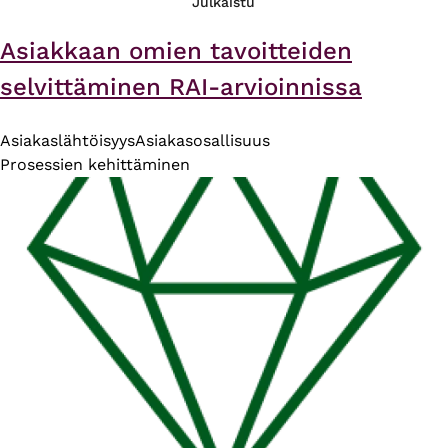
Julkaistu
Asiakkaan omien tavoitteiden
selvittäminen RAI-arvioinnissa
Asiakaslähtöisyys
Asiakasosallisuus
Prosessien kehittäminen