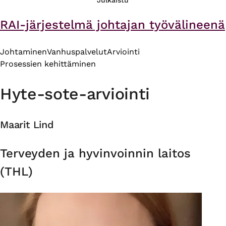
Julkaistu
RAI-järjestelmä johtajan työvälineenä
Johtaminen
Vanhuspalvelut
Arviointi
Prosessien kehittäminen
Hyte-sote-arviointi
Maarit Lind
Organisaatio
Terveyden ja hyvinvoinnin laitos
(THL)