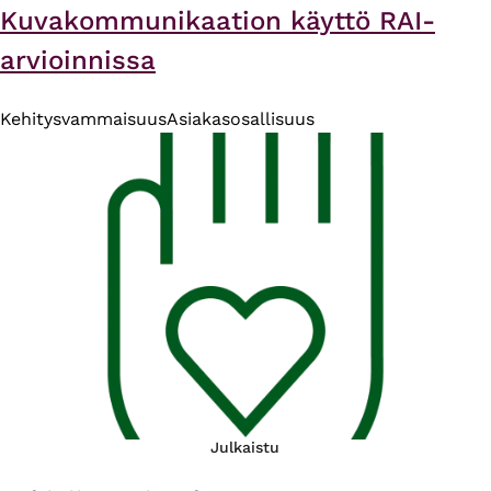
Kuvakommunikaation käyttö RAI-
arvioinnissa
Kehitysvammaisuus
Asiakasosallisuus
Julkaistu