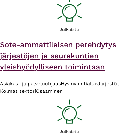
Julkaistu
Sote-ammattilaisen perehdytys
järjestöjen ja seurakuntien
yleishyödylliseen toimintaan
Asiakas- ja palveluohjaus
Hyvinvointialue
Järjestöt
Kolmas sektori
Osaaminen
Julkaistu