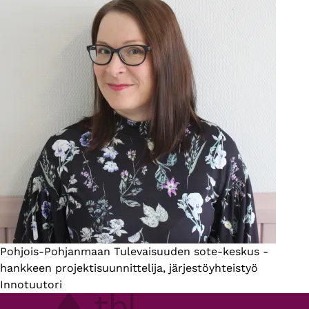
Esittelyteksti
Pohjois-Pohjanmaan Tulevaisuuden sote-keskus -
hankkeen projektisuunnittelija, järjestöyhteistyö
Innotuutori