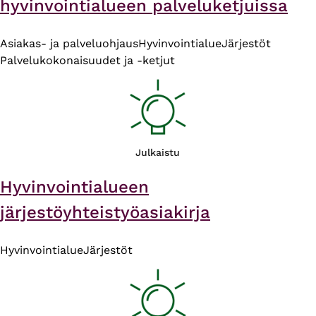
hyvinvointialueen palveluketjuissa
Asiakas- ja palveluohjaus
Hyvinvointialue
Järjestöt
Palvelukokonaisuudet ja -ketjut
Julkaistu
Hyvinvointialueen
järjestöyhteistyöasiakirja
Hyvinvointialue
Järjestöt