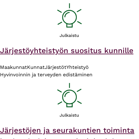
Julkaistu
Järjestöyhteistyön suositus kunnille
Maakunnat
Kunnat
Järjestöt
Yhteistyö
Hyvinvoinnin ja terveyden edistäminen
Julkaistu
Järjestöjen ja seurakuntien toiminta