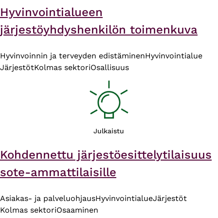
Hyvinvointialueen
järjestöyhdyshenkilön toimenkuva
Hyvinvoinnin ja terveyden edistäminen
Hyvinvointialue
Järjestöt
Kolmas sektori
Osallisuus
Julkaistu
Kohdennettu järjestöesittelytilaisuus
sote-ammattilaisille
Asiakas- ja palveluohjaus
Hyvinvointialue
Järjestöt
Kolmas sektori
Osaaminen