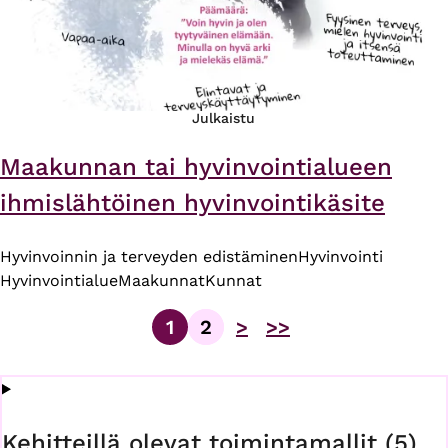
Julkaistu
Maakunnan tai hyvinvointialueen
ihmislähtöinen hyvinvointikäsite
Hyvinvoinnin ja terveyden edistäminen
Hyvinvointi
Hyvinvointialue
Maakunnat
Kunnat
1
2
>
>>
Sivu
Sivu
Sivutus
Kehitteillä olevat toimintamallit (5)