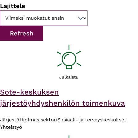
Lajittele
Julkaistu
Sote-keskuksen
järjestöyhdyshenkilön toimenkuva
Järjestöt
Kolmas sektori
Sosiaali- ja terveyskeskukset
Yhteistyö