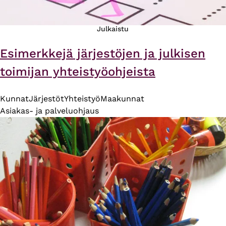
Julkaistu
Esimerkkejä järjestöjen ja julkisen
toimijan yhteistyöohjeista
Kunnat
Järjestöt
Yhteistyö
Maakunnat
Asiakas- ja palveluohjaus