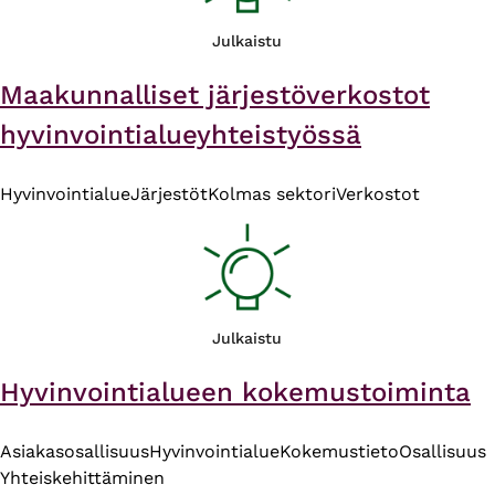
Julkaistu
Maakunnalliset järjestöverkostot
hyvinvointialueyhteistyössä
Hyvinvointialue
Järjestöt
Kolmas sektori
Verkostot
Julkaistu
Hyvinvointialueen kokemustoiminta
Asiakasosallisuus
Hyvinvointialue
Kokemustieto
Osallisuus
Yhteiskehittäminen