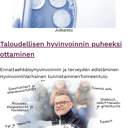
Julkaistu
Taloudellisen hyvinvoinnin puheeksi
ottaminen
Ennaltaehkäisy
Hyvinvoinnin ja terveyden edistäminen
Hyvinvointi
Varhainen tunnistaminen
Toimeentulo