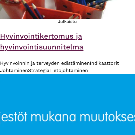
Julkaistu
Hyvinvointikertomus ja
hyvinvointisuunnitelma
Hyvinvoinnin ja terveyden edistäminen
Indikaattorit
Johtaminen
Strategia
Tietojohtaminen