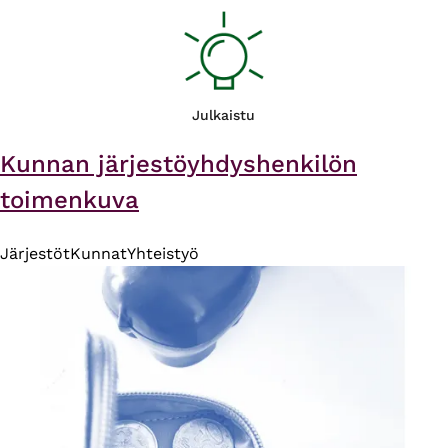
Julkaistu
Kunnan järjestöyhdyshenkilön
toimenkuva
Järjestöt
Kunnat
Yhteistyö