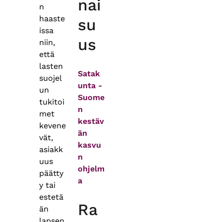
nai
n
haaste
su
issa
us
niin,
että
lasten
Satak
suojel
unta -
un
Suome
tukitoi
n
met
kestäv
kevene
än
vät,
kasvu
asiakk
n
uus
ohjelm
päätty
a
y tai
estetä
Ra
än
lapsen