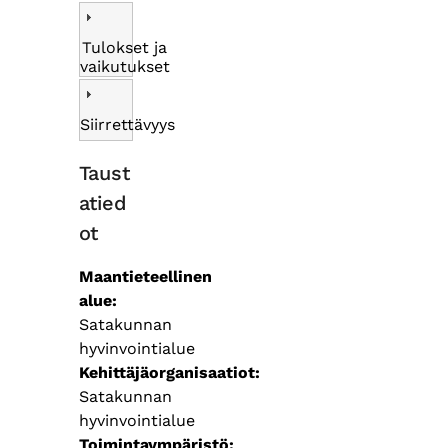
Tulokset ja
vaikutukset
Siirrettävyys
Taust
atied
ot
Maantieteellinen
alue
Satakunnan
hyvinvointialue
Kehittäjäorganisaatiot
Satakunnan
hyvinvointialue
Toimintaympäristö