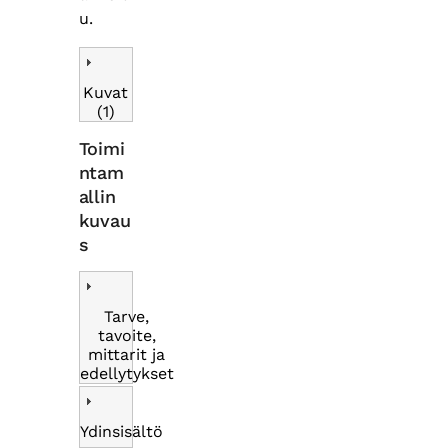
u.
Kuvat
(1)
Toimi
ntam
allin
kuvau
s
Tarve,
tavoite,
mittarit ja
edellytykset
Ydinsisältö