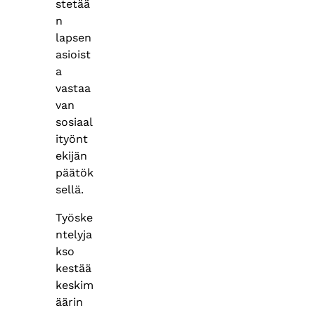
stetää
n
lapsen
asioist
a
vastaa
van
sosiaal
ityönt
ekijän
päätök
sellä.
Työske
ntelyja
kso
kestää
keskim
äärin