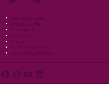
Footer
Tietoa Innokylästä
Ohjeita käyttäjille
Yhteystiedot
Tilaa uutiskirje
Palaute
Palvelun käyttöehdot
Saavutettavuusseloste