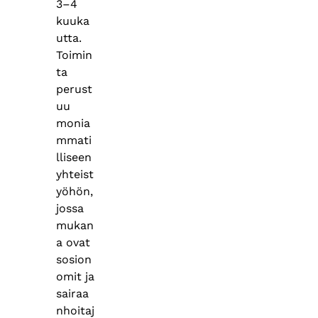
3–4
kuuka
utta.
Toimin
ta
perust
uu
monia
mmati
lliseen
yhteist
yöhön,
jossa
mukan
a ovat
sosion
omit ja
sairaa
nhoitaj