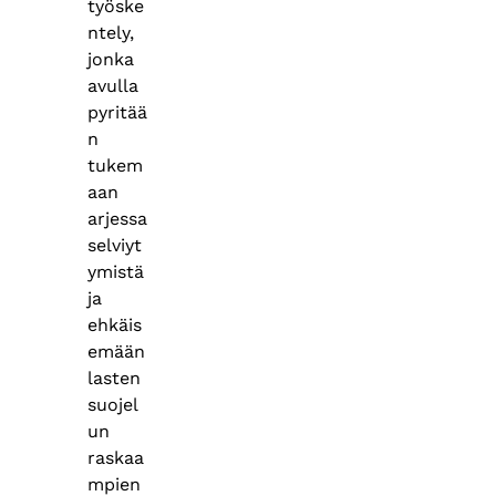
työske
ntely,
jonka
avulla
pyritää
n
tukem
aan
arjessa
selviyt
ymistä
ja
ehkäis
emään
lasten
suojel
un
raskaa
mpien