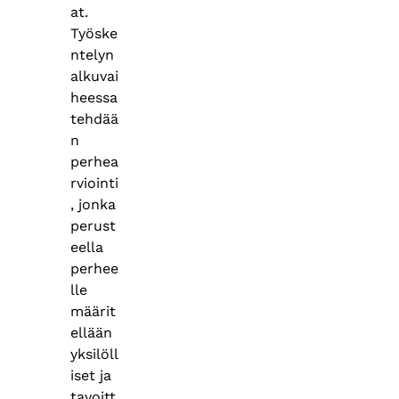
at.
Työske
ntelyn
alkuvai
heessa
tehdää
n
perhea
rviointi
, jonka
perust
eella
perhee
lle
määrit
ellään
yksilöll
iset ja
tavoitt