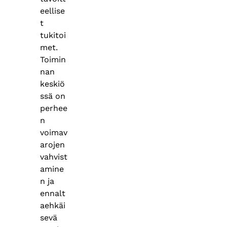
eellise
t
tukitoi
met.
Toimin
nan
keskiö
ssä on
perhee
n
voimav
arojen
vahvist
amine
n ja
ennalt
aehkäi
sevä