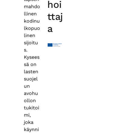
hoi
mahdo
llinen
ttaj
kodinu
a
lkopuo
linen
sijoitu
s.
Kysees
sä on
lasten
suojel
un
avohu
ollon
tukitoi
mi,
joka
käynni