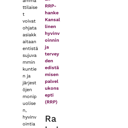
amma
RRP-
ttilaise
hanke
t
Kansal
voivat
linen
ohjata
hyvinv
asiakk
oinnin
aitaan
ja
entistä
tervey
sujuva
den
mmin
edistä
kuntie
misen
n ja
palvel
järjest
ukons
öjen
epti
monip
(RRP)
uolise
n,
Ra
hyvinv
ointia