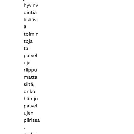
hyvinv
ointia
lisäävi
ä
toimin
toja
tai
palvel
uja
riippu
matta
siitä,
onko
hän jo
palvel
ujen
piirissä
.