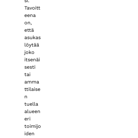
si.
Tavoitt
eena
on,
että
asukas
löytää
joko
itsenäi
sesti
tai
amma
ttilaise
n
tuella
alueen
eri
toimijo
iden