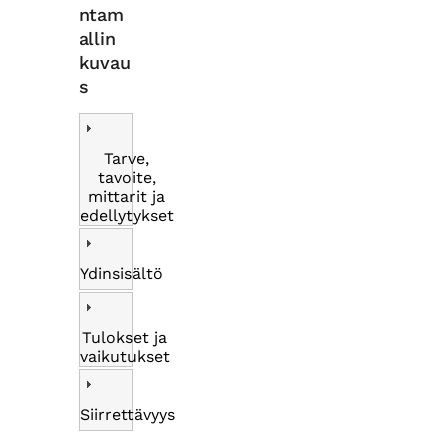
ntam
allin
kuvau
s
Tarve,
tavoite,
mittarit ja
edellytykset
Ydinsisältö
Tulokset ja
vaikutukset
Siirrettävyys