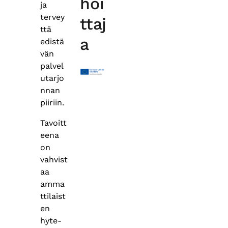
hoi
ja
tervey
ttaj
ttä
a
edistä
vän
palvel
utarjo
nnan
piiriin.
Tavoitt
eena
on
vahvist
aa
amma
ttilaist
en
hyte-