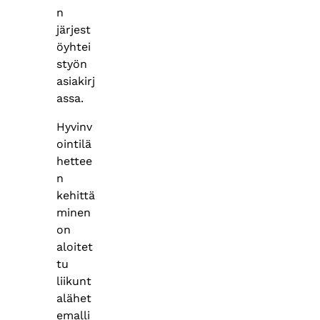
n
järjest
öyhtei
styön
asiakirj
assa.
Hyvinv
ointilä
hettee
n
kehittä
minen
on
aloitet
tu
liikunt
alähet
emalli