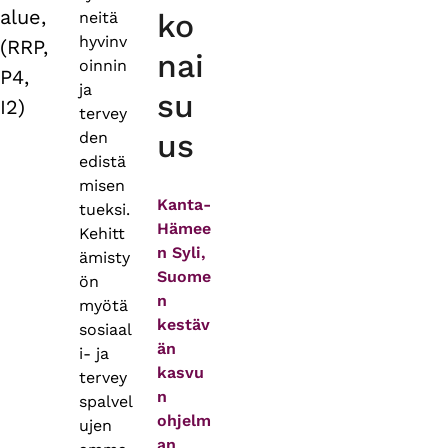
alue,
ko
neitä
hyvinv
(RRP,
nai
oinnin
P4,
ja
su
I2)
tervey
us
den
edistä
misen
Kanta-
tueksi.
Hämee
Kehitt
n Syli,
ämisty
Suome
ön
n
myötä
kestäv
sosiaal
än
i- ja
kasvu
tervey
n
spalvel
ohjelm
ujen
an