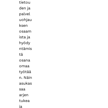
tietou
den ja
palvel
uohjau
ksen
osaam
ista ja
hyödy
ntämis
tä
osana
omaa
työtää
n. Näin
asukas
saa
arjen
tukea
ja