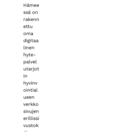
Hämee
ssä on
rakenn
ettu
oma
digitaa
linen
hyte-
palvel
utarjot
in
hyvinv
ointial
ueen
verkko
sivujen
erillissi
vustok