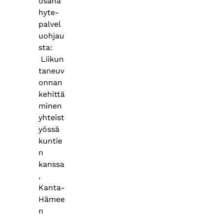
osana
hyte-
palvel
uohjau
sta:
Liikun
taneuv
onnan
kehittä
minen
yhteist
yössä
kuntie
n
kanssa
,
Kanta-
Hämee
n