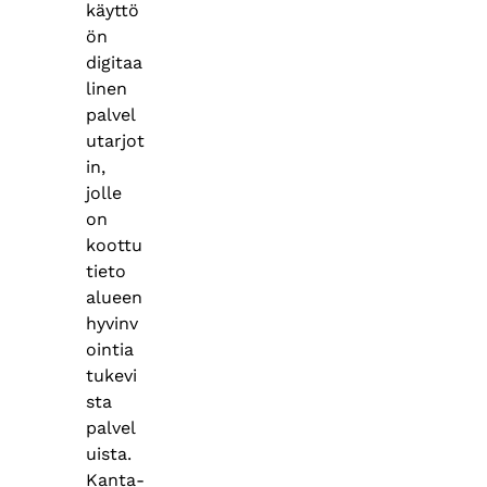
käyttö
ön
digitaa
linen
palvel
utarjot
in,
jolle
on
koottu
tieto
alueen
hyvinv
ointia
tukevi
sta
palvel
uista.
Kanta-