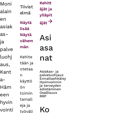
Kehitt
Moni
Primary
Tiivist
äjät ja
alain
elmä
tabs
ylläpit
en
Näytä
äjät
asiak
lisää
as-
Näytä
Asi
vähem
ja
asa
män
palve
nat
luohj
Kehite
tään ja
aus,
otetaa
Kant
Asiakas- ja
n
palveluohjaus
a-
Ennaltaehkäisy
käyttö
Hyvinvoinnin
ja terveyden
Häm
ön
edistäminen
Osallisuus
toimin
een
RRP
tamall
hyvin
eja ja
Ko
vointi
työväli