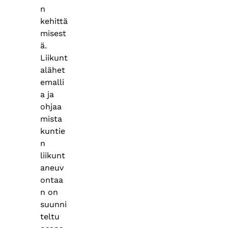
n
kehittä
misest
ä.
Liikunt
alähet
emalli
a ja
ohjaa
mista
kuntie
n
liikunt
aneuv
ontaa
n on
suunni
teltu