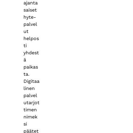
ajanta
saiset
hyte-
palvel
ut
helpos
ti
yhdest
ä
paikas
ta.
Digitaa
linen
palvel
utarjot
timen
nimek
si
päätet