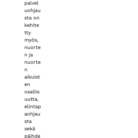
palvel
uohjau
sta on
kehite
tty
myös,
nuorte
n ja
nuorte
n
aikuist
en
osallis
uutta,
elintap
aohjau
sta
sekä
päihde