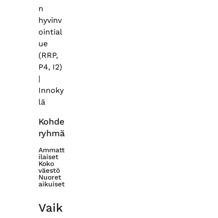
n
hyvinv
ointial
ue
(RRP,
P4, I2)
|
Innoky
lä
Kohde
ryhmä
Ammatt
ilaiset
Koko
väestö
Nuoret
aikuiset
Vaik