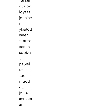
Tärkei
ntä on
löytää
jokaise
n
yksilöll
iseen
tilante
eseen
sopiva
t
palvel
ut ja
tuen
muod
ot,
joilla
asukka
an