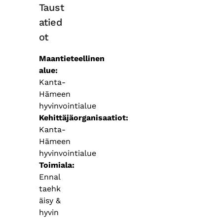
Taust
atied
ot
Maantieteellinen
alue
Kanta-
Hämeen
hyvinvointialue
Kehittäjäorganisaatiot
Kanta-
Hämeen
hyvinvointialue
Toimiala
Ennal
taehk
äisy &
hyvin