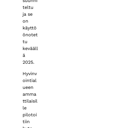
suunni
teltu
ja se
on
käyttö
önotet
tu
kevääll
ä
2025.
Hyvinv
ointial
ueen
amma
ttilaisil
le
pilotoi
tiin