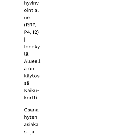
hyvinv
ointial
ue
(RRP,
P4, I2)
|
Innoky
lä.
Alueell
a on
käytös
sä
Kaiku-
kortti.
Osana
hyten
asiaka
s- ja