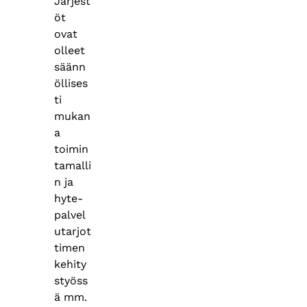
Järjest
öt
ovat
olleet
säänn
öllises
ti
mukan
a
toimin
tamalli
n ja
hyte-
palvel
utarjot
timen
kehity
styöss
ä mm.