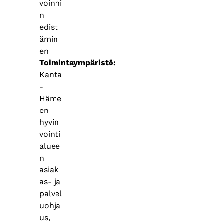
voinni
n
edist
ämin
en
Toimintaympäristö
Kanta
-
Häme
en
hyvin
vointi
aluee
n
asiak
as- ja
palvel
uohja
us,