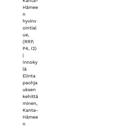
Kanta-
Hämee
n
hyvinv
ointial
ue,
(RRP,
P4, I2)
|
Innoky
lä
Elinta
paohja
uksen
kehittä
minen,
Kanta-
Hämee
n