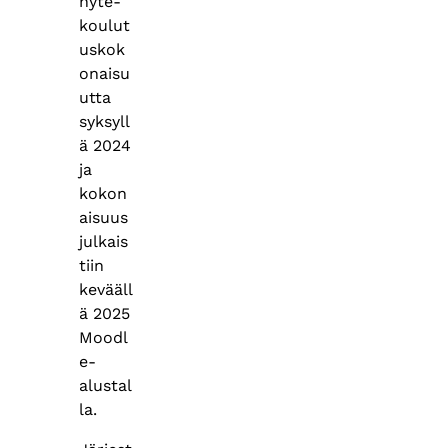
hyte-
koulut
uskok
onaisu
utta
syksyll
ä 2024
ja
kokon
aisuus
julkais
tiin
kevääll
ä 2025
Moodl
e-
alustal
la.