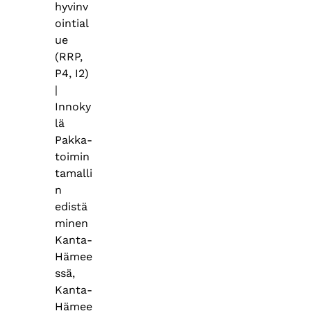
hyvinv
ointial
ue
(RRP,
P4, I2)
|
Innoky
lä
Pakka-
toimin
tamalli
n
edistä
minen
Kanta-
Hämee
ssä,
Kanta-
Hämee