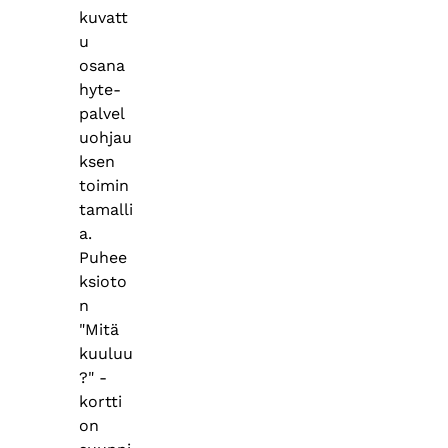
kuvatt
u
osana
hyte-
palvel
uohjau
ksen
toimin
tamalli
a.
Puhee
ksioto
n
"Mitä
kuuluu
?" -
kortti
on