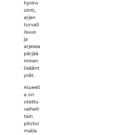
hyvinv
ointi,
arjen
turvall
isuus
ja
arjessa
pärjää
minen
lisäänt
yvät.
Alueell
a on
otettu
vaiheit
tain
pilotoi
malla