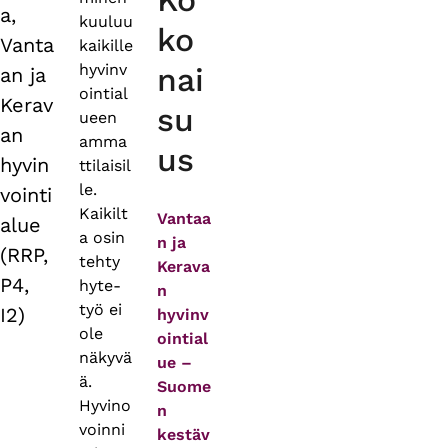
Ko
a,
kuuluu
ko
Vanta
kaikille
hyvinv
nai
an ja
ointial
Kerav
su
ueen
an
amma
us
hyvin
ttilaisil
le.
vointi
Kaikilt
Vantaa
alue
a osin
n ja
(RRP,
tehty
Kerava
P4,
hyte-
n
työ ei
I2)
hyvinv
ole
ointial
näkyvä
ue –
ä.
Suome
Hyvino
n
voinni
kestäv