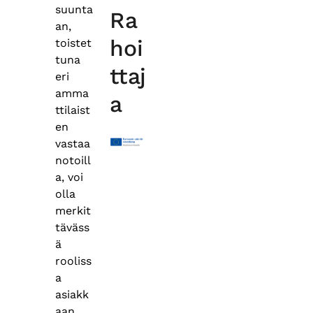
suunta
Ra
an,
hoi
toistet
tuna
ttaj
eri
amma
a
ttilaist
en
vastaa
notoill
a, voi
olla
merkit
täväss
ä
rooliss
a
asiakk
aan