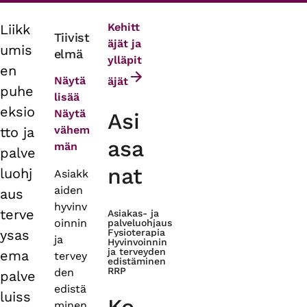
Kehitt
Liikk
Primary
Tiivist
äjät ja
umis
elmä
tabs
ylläpit
en
Näytä
äjät
puhe
lisää
eksio
Näytä
Asi
vähem
tto ja
asa
män
palve
nat
luohj
Asiakk
aiden
aus
hyvinv
terve
Asiakas- ja
oinnin
palveluohjaus
ysas
Fysioterapia
ja
Hyvinvoinnin
ja terveyden
ema
tervey
edistäminen
RRP
den
palve
edistä
luiss
minen