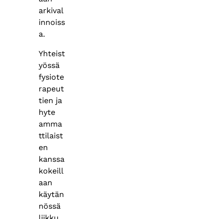
arkival
innoiss
a.
Yhteist
yössä
fysiote
rapeut
tien ja
hyte
amma
ttilaist
en
kanssa
kokeill
aan
käytän
nössä
liikku