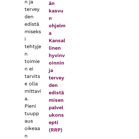
n ja
än
tervey
kasvu
den
n
edistä
ohjelm
miseks
a
i
Kansal
tehtyje
linen
n
hyvinv
toimie
oinnin
n ei
ja
tarvits
tervey
e olla
den
mittavi
edistä
a.
misen
Pieni
palvel
tuupp
ukons
aus
epti
oikeaa
(RRP)
n