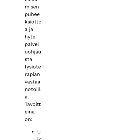
misen
puhee
ksiotto
a ja
hyte
palvel
uohjau
sta
fysiote
rapian
vastaa
notoill
a.
Tavoitt
eina
on:
Li
ik