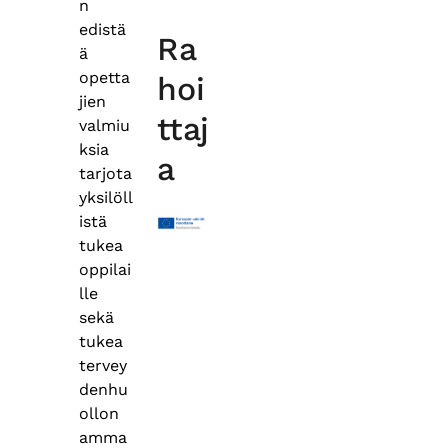
n
edistä
Ra
ä
opetta
hoi
jien
ttaj
valmiu
ksia
a
tarjota
yksilöll
istä
tukea
oppilai
lle
sekä
tukea
tervey
denhu
ollon
amma