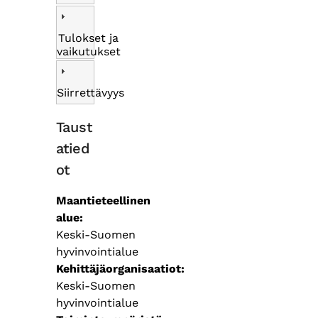
Tulokset ja
vaikutukset
Siirrettävyys
Taust
atied
ot
Maantieteellinen
alue
Keski-Suomen
hyvinvointialue
Kehittäjäorganisaatiot
Keski-Suomen
hyvinvointialue