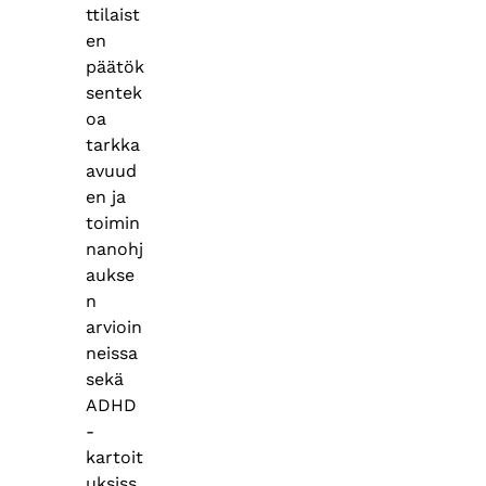
ttilaist
en
päätök
sentek
oa
tarkka
avuud
en ja
toimin
nanohj
aukse
n
arvioin
neissa
sekä
ADHD
-
kartoit
uksiss