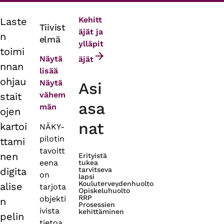
Kehitt
Laste
Primary
Tiivist
äjät ja
n
elmä
tabs
ylläpit
toimi
Näytä
äjät
nnan
lisää
ohjau
Näytä
Asi
vähem
stait
asa
män
ojen
nat
kartoi
NÄKY-
pilotin
ttami
tavoitt
nen
Erityistä
eena
tukea
digita
tarvitseva
on
lapsi
Kouluterveydenhuolto
alise
tarjota
Opiskeluhuolto
RRP
objekti
n
Prosessien
ivista
kehittäminen
pelin
tietoa