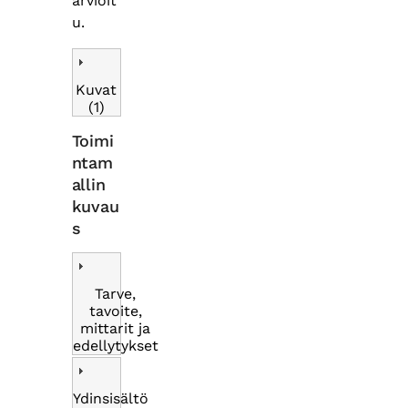
arvioit
u.
Kuvat
(1)
Toimi
ntam
allin
kuvau
s
Tarve,
tavoite,
mittarit ja
edellytykset
Ydinsisältö