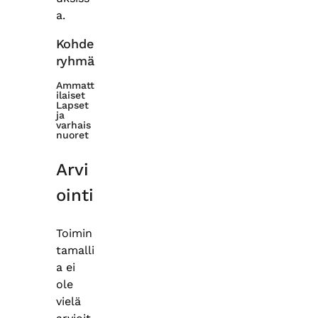
a.
Kohde
ryhmä
Ammatt
ilaiset
Lapset
ja
varhais
nuoret
Arvi
ointi
Toimin
tamalli
a ei
ole
vielä