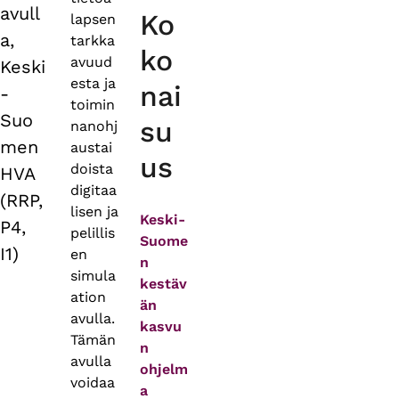
avull
Ko
lapsen
a,
tarkka
ko
avuud
Keski
esta ja
nai
-
toimin
Suo
su
nanohj
men
austai
us
doista
HVA
digitaa
(RRP,
lisen ja
Keski-
P4,
pelillis
Suome
I1)
en
n
simula
kestäv
ation
än
avulla.
kasvu
Tämän
n
avulla
ohjelm
voidaa
a