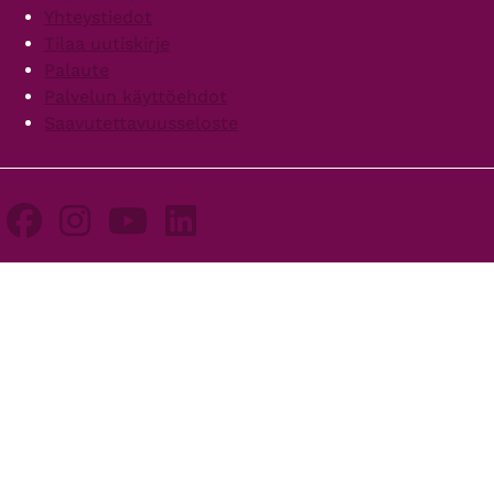
Yhteystiedot
Tilaa uutiskirje
Palaute
Palvelun käyttöehdot
Saavutettavuusseloste