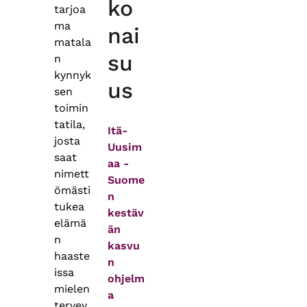
ko
tarjoa
ma
nai
matala
su
n
kynnyk
us
sen
toimin
tatila,
Itä-
josta
Uusim
saat
aa -
nimett
Suome
ömästi
n
tukea
kestäv
elämä
än
n
kasvu
haaste
n
issa
ohjelm
mielen
a
tervey