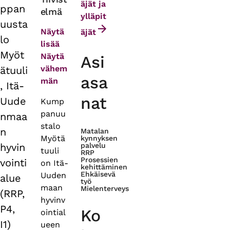
äjät ja
ppan
elmä
tabs
ylläpit
uusta
Näytä
äjät
lo
lisää
Myöt
Näytä
Asi
vähem
ätuuli
asa
män
, Itä-
nat
Uude
Kump
panuu
nmaa
stalo
n
Matalan
Myötä
kynnyksen
hyvin
palvelu
tuuli
RRP
Prosessien
vointi
on Itä-
kehittäminen
Ehkäisevä
Uuden
alue
työ
maan
Mielenterveys
(RRP,
hyvinv
P4,
Ko
ointial
I1)
ueen