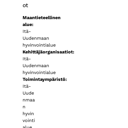
ot
Maantieteellinen
alue
Itä-
Uudenmaan
hyvinvointialue
Kehittäjäorganisaatiot
Itä-
Uudenmaan
hyvinvointialue
Toimintaympäristö
Itä-
Uude
nmaa
n
hyvin
vointi
alue