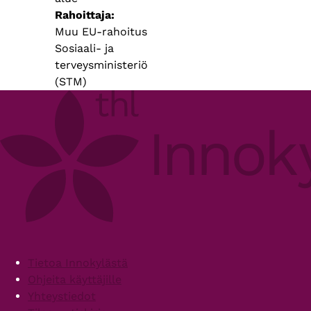
Rahoittaja
Muu EU-rahoitus
Sosiaali- ja
terveysministeriö
(STM)
Footer
Tietoa Innokylästä
Ohjeita käyttäjille
Yhteystiedot