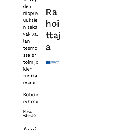
den,
Ra
riippuv
uuksie
hoi
n sekä
ttaj
väkival
lan
a
teemoi
ssa eri
toimijo
iden
tuotta
mana.
Kohde
ryhmä
Koko
väestö
Arvi