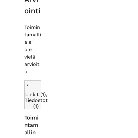
ointi
Toimin
tamalli
a ei
ole
vielä
arvioit
u.
Linkit (1),
Tiedostot
(1)
Toimi
ntam
allin