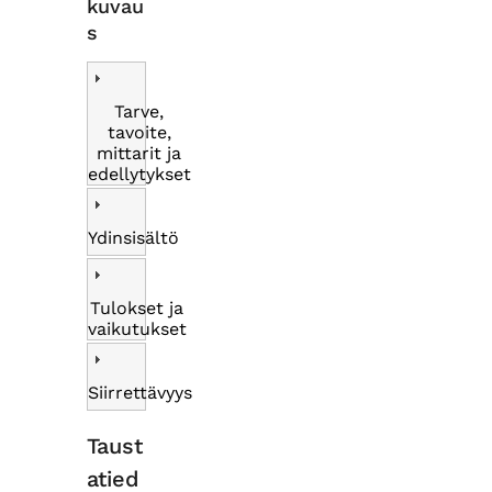
kuvau
s
Tarve,
tavoite,
mittarit ja
edellytykset
Ydinsisältö
Tulokset ja
vaikutukset
Siirrettävyys
Taust
atied