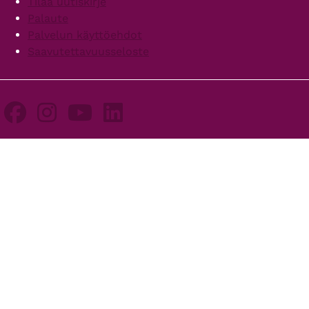
Tilaa uutiskirje
Palaute
Palvelun käyttöehdot
Saavutettavuusseloste