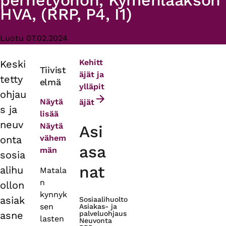
perhetyöhön, Kymenlaakson
HVA, (RRP, P4, I1)
Luotu 07.02.2024
Kehitt
Keski
Primary
Tiivist
äjät ja
tetty
elmä
tabs
ylläpit
ohjau
Näytä
äjät
s ja
lisää
neuv
Näytä
Asi
vähem
onta
asa
män
sosia
nat
alihu
Matala
n
ollon
kynnyk
asiak
Sosiaalihuolto
sen
Asiakas- ja
asne
palveluohjaus
lasten
Neuvonta