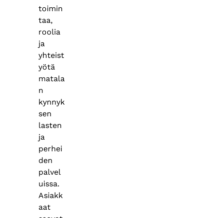
toimin
taa,
roolia
ja
yhteist
yötä
matala
n
kynnyk
sen
lasten
ja
perhei
den
palvel
uissa.
Asiakk
aat