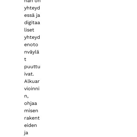
hän on
yhteyd
essä ja
digitaa
liset
yhteyd
enoto
nväylä
t
puuttu
ivat.
Alkuar
vioinni
n,
ohjaa
misen
rakent
eiden
ja