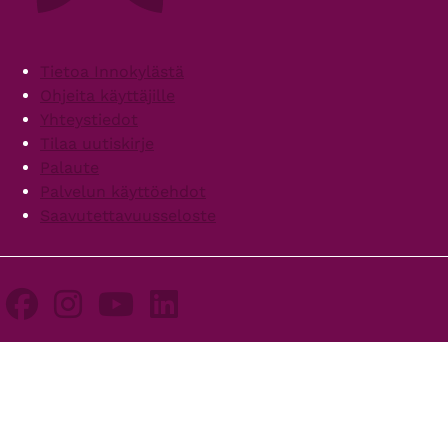
Footer
Tietoa Innokylästä
Ohjeita käyttäjille
Yhteystiedot
Tilaa uutiskirje
Palaute
Palvelun käyttöehdot
Saavutettavuusseloste