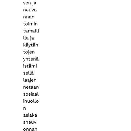
sen ja
neuvo
nnan
toimin
tamalli
lla ja
käytän
töjen
yhtenä
istämi
sellä
laajen
netaan
sosiaal
ihuollo
n
asiaka
sneuv
onnan