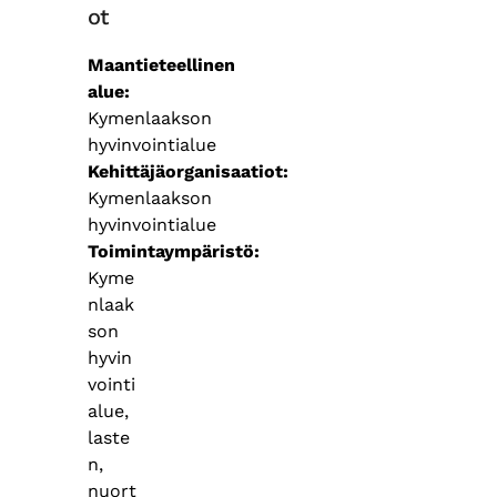
ot
Maantieteellinen
alue
Kymenlaakson
hyvinvointialue
Kehittäjäorganisaatiot
Kymenlaakson
hyvinvointialue
Toimintaympäristö
Kyme
nlaak
son
hyvin
vointi
alue,
laste
n,
nuort