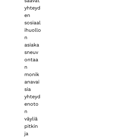
saavat
yhteyd
en
sosiaal
ihuollo
n
asiaka
sneuv
ontaa
n
monik
anavai
sia
yhteyd
enoto
n
väyliä
pitkin
ja