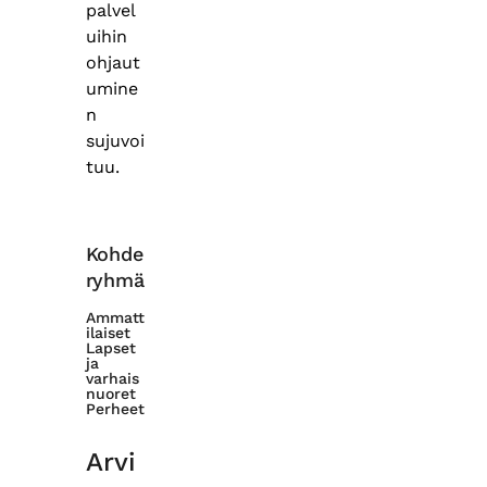
palvel
uihin
ohjaut
umine
n
sujuvoi
tuu.
Kohde
ryhmä
Ammatt
ilaiset
Lapset
ja
varhais
nuoret
Perheet
Arvi