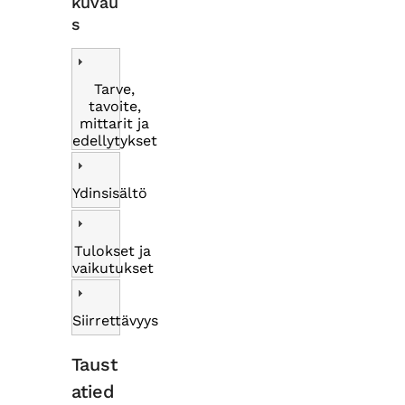
kuvau
s
Tarve,
tavoite,
mittarit ja
edellytykset
Ydinsisältö
Tulokset ja
vaikutukset
Siirrettävyys
Taust
atied