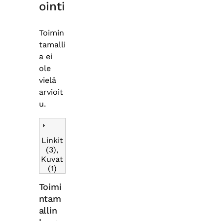
ointi
Toimin
tamalli
a ei
ole
vielä
arvioit
u.
Linkit
(3),
Kuvat
(1)
Toimi
ntam
allin