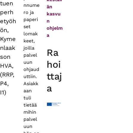
tuen
nnume
än
perh
ro ja
kasvu
paperi
etyöh
n
set
ohjelm
ön,
lomak
a
Kyme
keet,
nlaak
joilla
Ra
palvel
son
hoi
uun
HVA,
ohjaud
ttaj
(RRP,
uttiin.
P4,
Asiakk
a
aan
I1)
tuli
tietää
mihin
palvel
uun