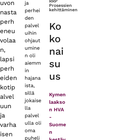
RRP
uvon
ja
Prosessien
kehittäminen
perhei
nasta
den
perh
Ko
palvel
eneu
uihin
ko
volaa
ohjaut
umine
nai
n,
n oli
lapsi
su
aiemm
perh
in
us
eiden
hajana
ista,
kotip
sillä
Kymen
alvel
jokaise
laakso
uun
lla
n HVA
ja
palvel
-
ulla oli
varha
Suome
oma
n
isen
puheli
kestäv