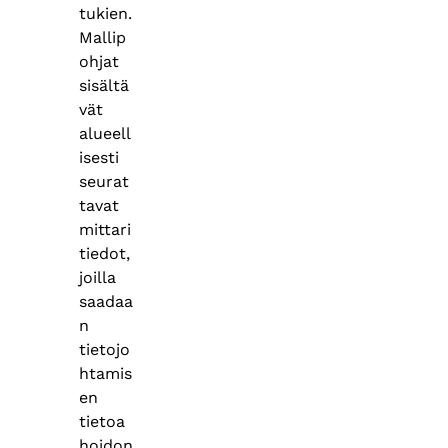
tukien.
Mallip
ohjat
sisältä
vät
alueell
isesti
seurat
tavat
mittari
tiedot,
joilla
saadaa
n
tietojo
htamis
en
tietoa
hoidon