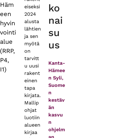
Häm
ko
eiseksi
een
2024
nai
alusta
hyvin
lähtien
su
vointi
ja sen
alue
us
myötä
(RRP,
on
tarvitt
P4,
Kanta-
u uusi
I1)
Hämee
rakent
n Syli,
einen
Suome
tapa
n
kirjata.
kestäv
Mallip
än
ohjat
kasvu
luotiin
n
alueen
ohjelm
kirjaa
an