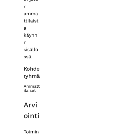
n
amma
ttilaist
a
käynni
n
sisällö
ssä.
Kohde
ryhmä
Ammatt
ilaiset
Arvi
ointi
Toimin