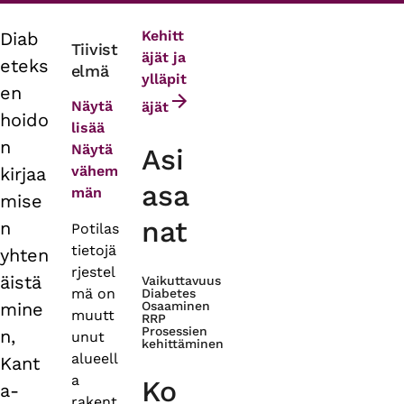
Kehitt
Diab
Primary
Tiivist
äjät ja
eteks
elmä
tabs
ylläpit
en
Näytä
äjät
hoido
lisää
n
Näytä
Asi
vähem
kirjaa
asa
män
mise
nat
n
Potilas
tietojä
yhten
rjestel
äistä
Vaikuttavuus
mä on
Diabetes
mine
Osaaminen
muutt
RRP
Prosessien
n,
unut
kehittäminen
alueell
Kant
a
Ko
a-
rakent