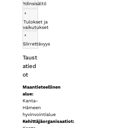
Ydinsisältö
Tulokset ja
vaikutukset
Siirrettävyys
Taust
atied
ot
Maantieteellinen
alue
Kanta-
Hämeen
hyvinvointialue
Kehittäjäorganisaatiot