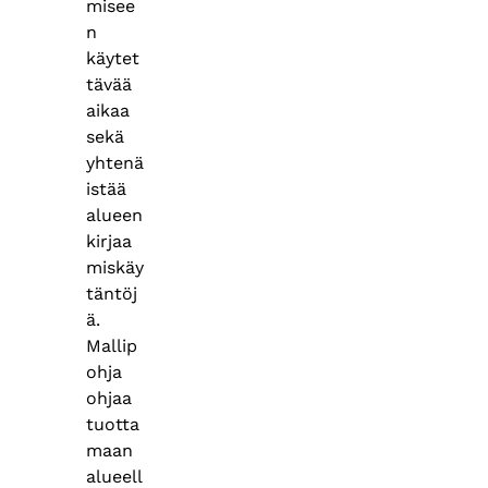
misee
n
käytet
tävää
aikaa
sekä
yhtenä
istää
alueen
kirjaa
miskäy
täntöj
ä.
Mallip
ohja
ohjaa
tuotta
maan
alueell