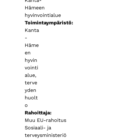
Kanta-
Hämeen
hyvinvointialue
Toimintaympäristö
Kanta
-
Häme
en
hyvin
vointi
alue,
terve
yden
huolt
o
Rahoittaja
Muu EU-rahoitus
Sosiaali- ja
terveysministeriö