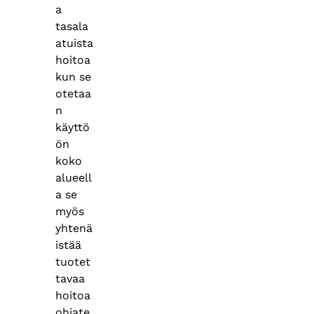
a
tasala
atuista
hoitoa
kun se
otetaa
n
käyttö
ön
koko
alueell
a se
myös
yhtenä
istää
tuotet
tavaa
hoitoa
ohjate