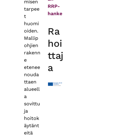
misen
RRP-
tarpee
hanke
t
huomi
Ra
oiden.
Mallip
hoi
ohjien
rakenn
ttaj
e
a
etenee
nouda
ttaen
alueell
a
sovittu
ja
hoitok
äytänt
eitä