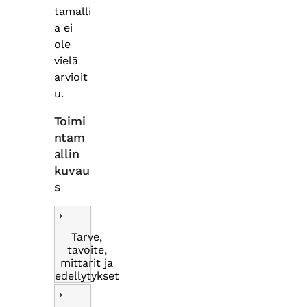
tamalli
a ei
ole
vielä
arvioit
u.
Toimi
ntam
allin
kuvau
s
Tarve,
tavoite,
mittarit ja
edellytykset