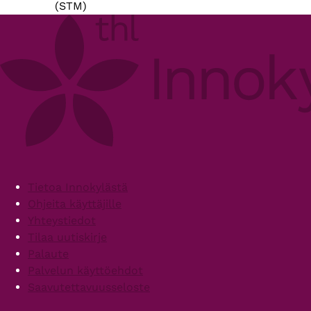
(STM)
Footer
Tietoa Innokylästä
Ohjeita käyttäjille
Yhteystiedot
Tilaa uutiskirje
Palaute
Palvelun käyttöehdot
Saavutettavuusseloste