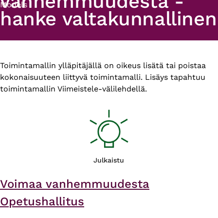
vanhemmuudesta -
Models
hanke valtakunnallinen
Primary
Toimintamallin ylläpitäjällä on oikeus lisätä tai poistaa
kokonaisuuteen liittyvä toimintamalli. Lisäys tapahtuu
tabs
toimintamallin Viimeistele-välilehdellä.
Julkaistu
Voimaa vanhemmuudesta
Opetushallitus