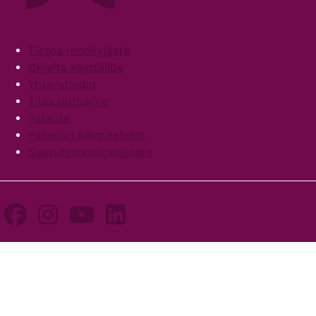
Footer
Tietoa Innokylästä
Ohjeita käyttäjille
Yhteystiedot
Tilaa uutiskirje
Palaute
Palvelun käyttöehdot
Saavutettavuusseloste