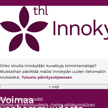
Hyppää pääsisältöön
Onko sinulla Innokylään kuvattuja toimintamalleja?
Muistathan päivittää mallisi Innokylän uuden tietomallin
mukaisiksi.
Tutustu päivitysohjeeseen
× sulje
Voimaa
Etusivu
Kokonaisuudet
Murupolku
Voimaa vanhemmuudesta -hanke valtakunnallinen