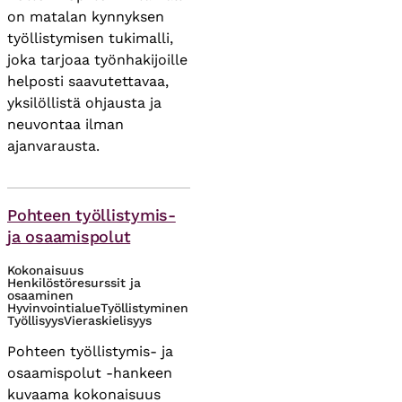
on matalan kynnyksen
työllistymisen tukimalli,
joka tarjoaa työnhakijoille
helposti saavutettavaa,
yksilöllistä ohjausta ja
neuvontaa ilman
ajanvarausta.
Asiasanat
Pohteen työllistymis-
ja osaamispolut
Kokonaisuus
Henkilöstöresurssit ja
osaaminen
Hyvinvointialue
Työllistyminen
Työllisyys
Vieraskielisyys
Pohteen työllistymis- ja
osaamispolut -hankeen
kuvaama kokonaisuus