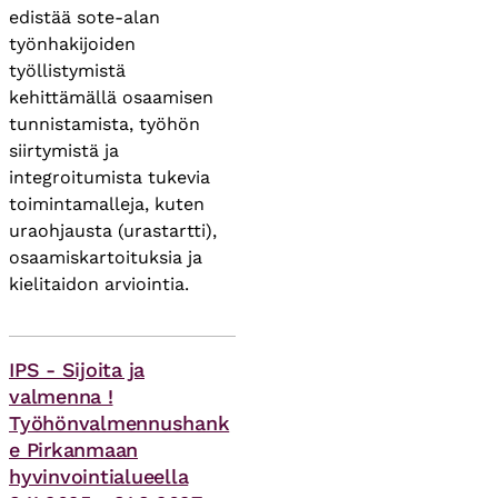
edistää sote-alan
työnhakijoiden
työllistymistä
kehittämällä osaamisen
tunnistamista, työhön
siirtymistä ja
integroitumista tukevia
toimintamalleja, kuten
uraohjausta (urastartti),
osaamiskartoituksia ja
kielitaidon arviointia.
Asiasanat
IPS - Sijoita ja
valmenna !
Työhönvalmennushank
e Pirkanmaan
hyvinvointialueella