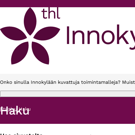
Hyppää pääsisältöön
Onko sinulla Innokylään kuvattuja toimintamalleja? Muist
Haku
Etusivu
Haku
Murupolku