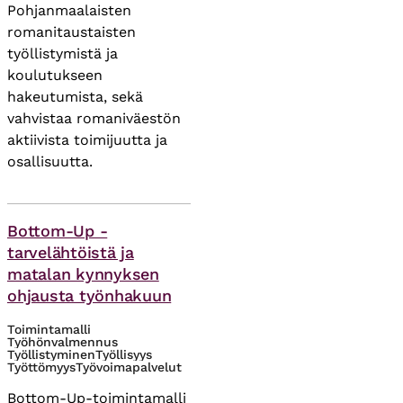
Pohjanmaalaisten
romanitaustaisten
työllistymistä ja
koulutukseen
hakeutumista, sekä
vahvistaa romaniväestön
aktiivista toimijuutta ja
osallisuutta.
Asiasanat
Bottom-Up -
tarvelähtöistä ja
matalan kynnyksen
ohjausta työnhakuun
Toimintamalli
Työhönvalmennus
Työllistyminen
Työllisyys
Työttömyys
Työvoimapalvelut
Bottom-Up-toimintamalli