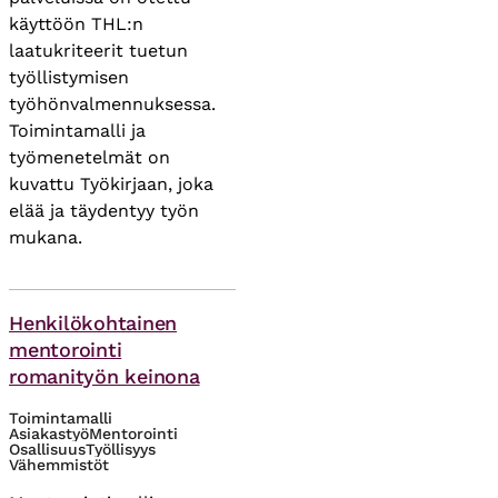
käyttöön THL:n
laatukriteerit tuetun
työllistymisen
työhönvalmennuksessa.
Toimintamalli ja
työmenetelmät on
kuvattu Työkirjaan, joka
elää ja täydentyy työn
mukana.
Asiasanat
Henkilökohtainen
mentorointi
romanityön keinona
Toimintamalli
Asiakastyö
Mentorointi
Osallisuus
Työllisyys
Vähemmistöt