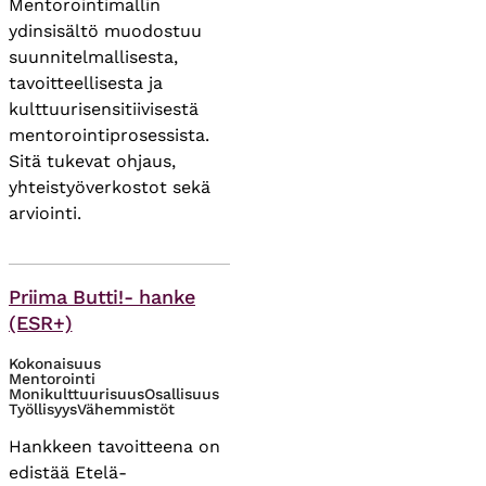
Mentorointimallin
ydinsisältö muodostuu
suunnitelmallisesta,
tavoitteellisesta ja
kulttuurisensitiivisestä
mentorointiprosessista.
Sitä tukevat ohjaus,
yhteistyöverkostot sekä
arviointi.
Asiasanat
Priima Butti!- hanke
(ESR+)
Kokonaisuus
Mentorointi
Monikulttuurisuus
Osallisuus
Työllisyys
Vähemmistöt
Hankkeen tavoitteena on
edistää Etelä-