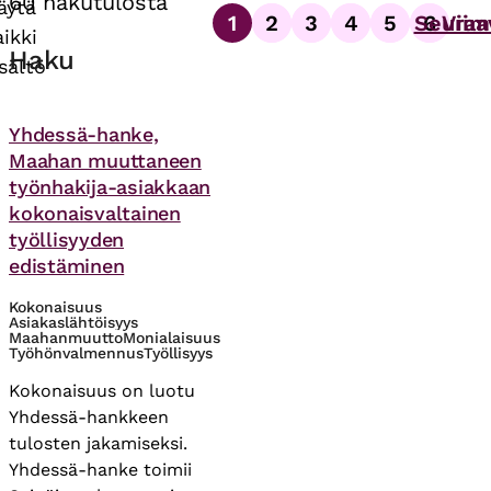
60 hakutulosta
äytä
1
2
3
4
5
Seuraa
6
Viim
Sivutus
aikki
Sivu
Sivu
Sivu
Sivu
Sivu
Sivu
Haku
isältö
Asiasanat
Yhdessä-hanke,
Maahan muuttaneen
työnhakija-asiakkaan
kokonaisvaltainen
työllisyyden
edistäminen
Kokonaisuus
Asiakaslähtöisyys
Maahanmuutto
Monialaisuus
Työhönvalmennus
Työllisyys
Kokonaisuus on luotu
Yhdessä-hankkeen
tulosten jakamiseksi.
Yhdessä-hanke toimii