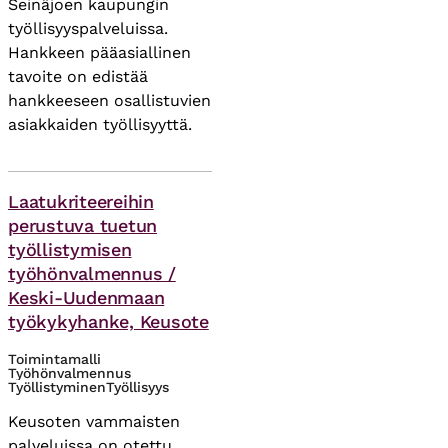
Seinäjoen kaupungin
työllisyyspalveluissa.
Hankkeen pääasiallinen
tavoite on edistää
hankkeeseen osallistuvien
asiakkaiden työllisyyttä.
Asiasanat
Laatukriteereihin
perustuva tuetun
työllistymisen
työhönvalmennus /
Keski-Uudenmaan
työkykyhanke, Keusote
Toimintamalli
Työhönvalmennus
Työllistyminen
Työllisyys
Keusoten vammaisten
palveluissa on otettu