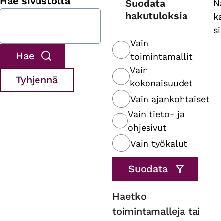
Hae sivustolta
Suodata
N
hakutuloksia
k
s
Vain
toimintamallit
Vain
kokonaisuudet
Vain ajankohtaiset
Vain tieto- ja
ohjesivut
Vain työkalut
Haetko
toimintamalleja tai