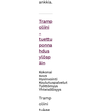
ankkia.
Asiasanat
Tramp
oliini
-
tuettu
ponna
hdus
ylösp
äin
Kokonai
suus
Hyvinvointi
Koulutuspalvelut
Työttömyys
Yhteisöllisyys
Tramp
oliini
tukee