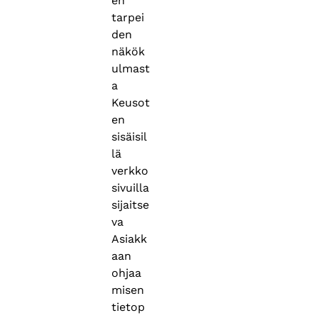
en
tarpei
den
näkök
ulmast
a
Keusot
en
sisäisil
lä
verkko
sivuilla
sijaitse
va
Asiakk
aan
ohjaa
misen
tietop