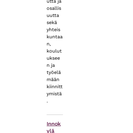
utta ja
osallis
uutta
sekä
yhteis
kuntaa
n,
koulut
uksee
n ja
työelä
mään
kiinnitt
ymistä
.
Themes
Innok
ylä