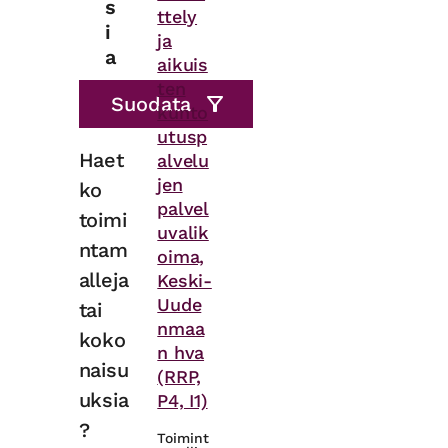
s
ttely
i
ja
a
aikuis
ten
kunto
utusp
Haet
alvelu
jen
ko
palvel
toimi
uvalik
ntam
oima,
alleja
Keski-
Uude
tai
nmaa
koko
n hva
naisu
(RRP,
uksia
P4, I1)
?
Toimint