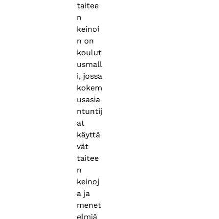
taitee
n
keinoi
n on
koulut
usmall
i, jossa
kokem
usasia
ntuntij
at
käyttä
vät
taitee
n
keinoj
a ja
menet
elmiä