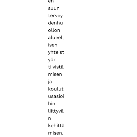
en
suun
tervey
denhu
ollon
alueell
isen
yhteist
yön
tiivistä
misen
ja
koulut
usasioi
hin
liittyvä
n
kehittä
misen.