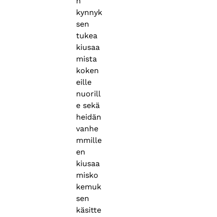
n
kynnyk
sen
tukea
kiusaa
mista
koken
eille
nuorill
e sekä
heidän
vanhe
mmille
en
kiusaa
misko
kemuk
sen
käsitte