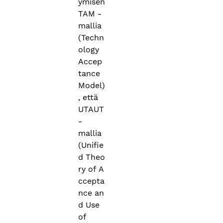
ymisen
TAM -
mallia
(Techn
ology
Accep
tance
Model)
, että
UTAUT
-
mallia
(Unifie
d Theo
ry of A
ccepta
nce an
d Use
of