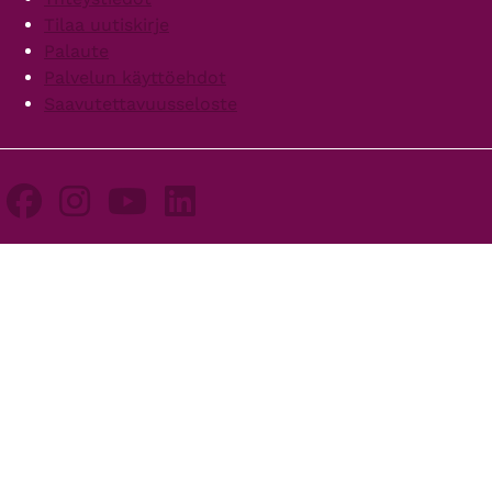
Tilaa uutiskirje
Palaute
Palvelun käyttöehdot
Saavutettavuusseloste