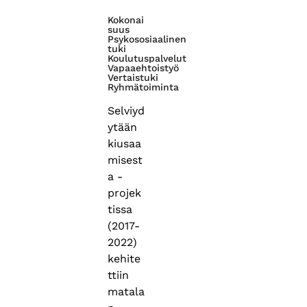
Kokonai
suus
Psykososiaalinen
tuki
Koulutuspalvelut
Vapaaehtoistyö
Vertaistuki
Ryhmätoiminta
Selviyd
ytään
kiusaa
misest
a -
projek
tissa
(2017-
2022)
kehite
ttiin
matala