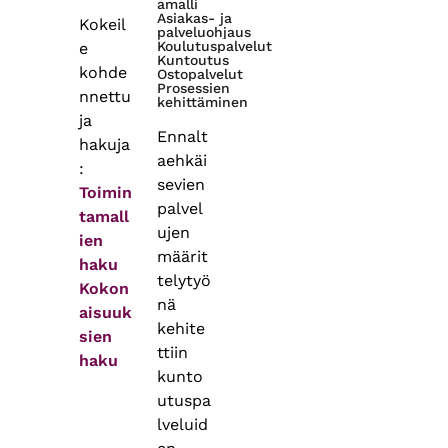
amalli
Asiakas- ja
Kokeil
palveluohjaus
Koulutuspalvelut
e
Kuntoutus
kohde
Ostopalvelut
Prosessien
nnettu
kehittäminen
ja
Ennalt
hakuja
aehkäi
:
sevien
Toimin
palvel
tamall
ujen
ien
määrit
haku
telytyö
Kokon
nä
aisuuk
kehite
sien
ttiin
haku
kunto
utuspa
lveluid