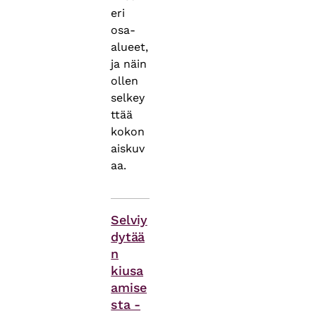
eri
osa-
alueet,
ja näin
ollen
selkey
ttää
kokon
aiskuv
aa.
Asiasanat
Selviy
dytää
n
kiusa
amise
sta -