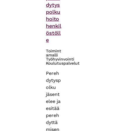
dytys
polku
hoito
henkil
östöll
e
Toimint
amalli
Työhyvinvointi
Koulutuspalvelut
Pereh
dytysp
olku
jäsent
elee ja
esitää
pereh
dyttä
misen