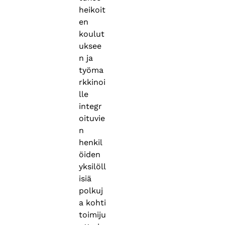
heikoit
en
koulut
uksee
n ja
työma
rkkinoi
lle
integr
oituvie
n
henkil
öiden
yksilöll
isiä
polkuj
a kohti
toimiju