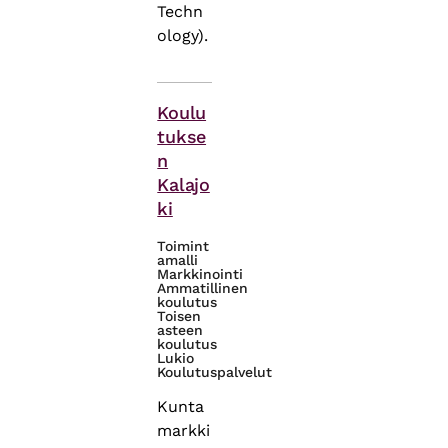
Techn
ology).
Asiasanat
Koulu
tukse
n
Kalajo
ki
Toimint
amalli
Markkinointi
Ammatillinen
koulutus
Toisen
asteen
koulutus
Lukio
Koulutuspalvelut
Kunta
markki