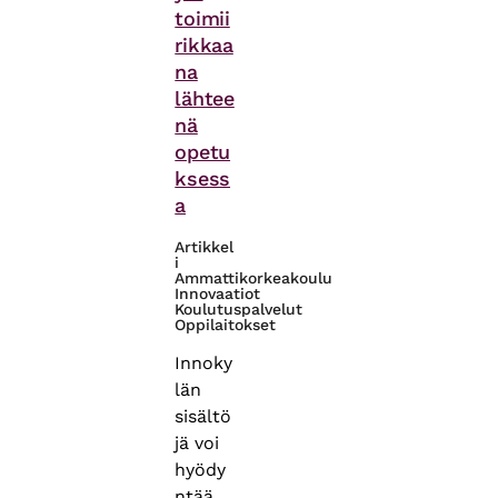
toimii
rikkaa
na
lähtee
nä
opetu
ksess
a
Artikkel
i
Ammattikorkeakoulu
Innovaatiot
Koulutuspalvelut
Oppilaitokset
Innoky
län
sisältö
jä voi
hyödy
ntää