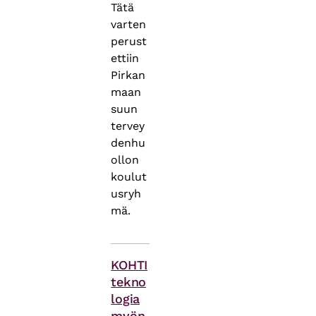
Tätä
varten
perust
ettiin
Pirkan
maan
suun
tervey
denhu
ollon
koulut
usryh
mä.
Asiasanat
KOHTI
tekno
logia
myön