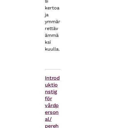
si
kertoa
ja
ymmär
rettäv
ämmä
ksi
kuulla.
Asiasanat
Introd
uktio
nstig
för
vårdp
erson
al/
pereh