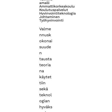
amalli
Ammattikorkeakoulu
Koulutuspalvelut
Hyvinvointiteknologia
Johtaminen
Työhyvinvointi
Valme
nnusk
okonai
suude
n
tausta
teoria
na
käytet
tiin
sekä
teknol
ogian
hyväks