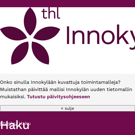
Hyppää pääsisältöön
Onko sinulla Innokylään kuvattuja toimintamalleja?
Muistathan päivittää mallisi Innokylän uuden tietomallin
mukaisiksi.
Tutustu päivitysohjeeseen
× sulje
Haku
Etusivu
Haku
Murupolku