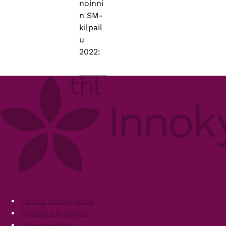
noinni
n SM-
kilpail
u
2022:
Footer
Tietoa Innokylästä
Ohjeita käyttäjille
Yhteystiedot