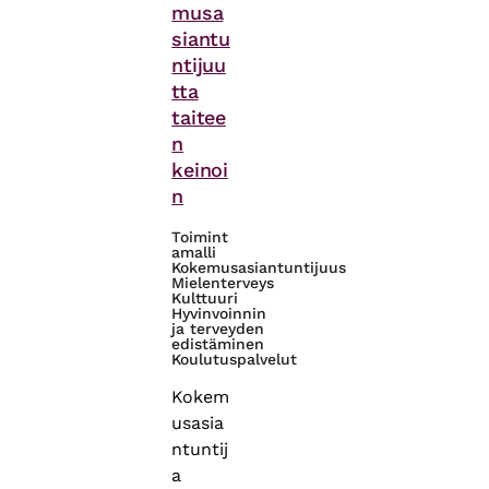
musa
siantu
ntijuu
tta
taitee
n
keinoi
n
Toimint
amalli
Kokemusasiantuntijuus
Mielenterveys
Kulttuuri
Hyvinvoinnin
ja terveyden
edistäminen
Koulutuspalvelut
Kokem
usasia
ntuntij
a