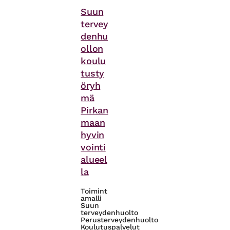
Asiasanat
Suun
tervey
denhu
ollon
koulu
tusty
öryh
mä
Pirkan
maan
hyvin
vointi
alueel
la
Toimint
amalli
Suun
terveydenhuolto
Perusterveydenhuolto
Koulutuspalvelut