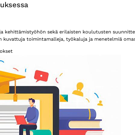
tuksessa
ja kehittämistyöhön sekä erilaisten koulutusten suunnitt
n kuvattuja toimintamalleja, työkaluja ja menetelmiä oma
tokset