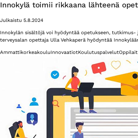
Innokylä toimii rikkaana lähteenä ope
Julkaistu 5.8.2024
Innokylän sisältöjä voi hyödyntää opetukseen, tutkimus- 
terveysalan opettaja Ulla Vehkaperä hyödyntää Innokylää
Themes
Ammattikorkeakoulu
Innovaatiot
Koulutuspalvelut
Oppilai