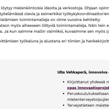
a löytyy mielenkiintoisia ideoita ja verkostoja. Ohjaan opin
ös työelämässä olevia ja esimerkiksi työkykykoordinaattori
edistämisen toimintamalleja on viime vuosina kehitetty.
tson myös aiheeseen liittyviä toimintamalleja. Näin tein e
na. Ja kun saimme mallin valmiiksi, kuvasimme sen myös
I
ttämisen työkaluna ja alustana eri tiimien ja hankekirjoit
Ulla Vehkaperä, innovoiva
Kirjoittanut
yhdessä m
opas innovaatioproje
Peruskoulutukseltaan t
mielenterveystoipujien
Terveystieteen maister