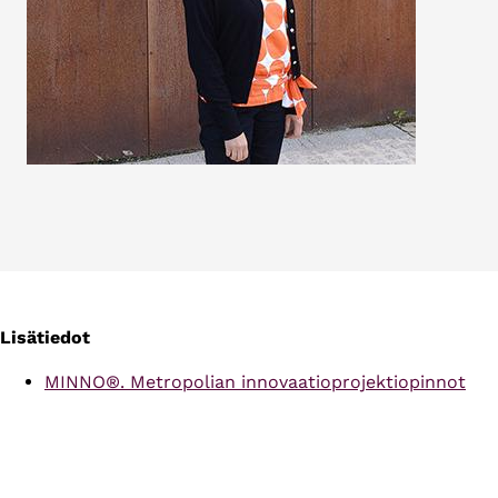
Lisätiedot
MINNO®. Metropolian innovaatioprojektiopinnot