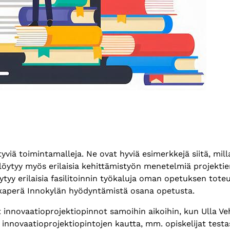
tyviä toimintamalleja. Ne ovat hyviä esimerkkejä siitä, mill
 löytyy myös erilaisia kehittämistyön menetelmiä projektien
 löytyy erilaisia fasilitoinnin työkaluja oman opetuksen tot
ehkaperä Innokylän hyödyntämistä osana opetusta.
t innovaatioprojektiopinnot samoihin aikoihin, kun Ulla Veh
innovaatioprojektiopintojen kautta, mm. opiskelijat testa