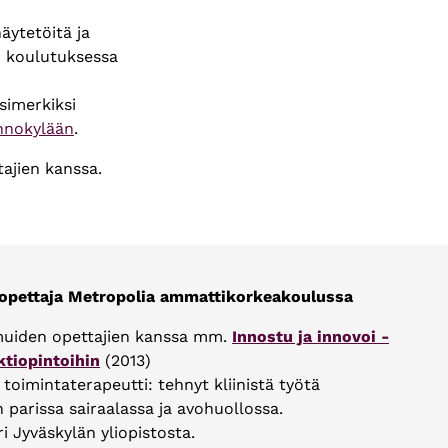
näytetöitä ja
en koulutuksessa
simerkiksi
nnokylään
.
tajien kanssa.
 opettaja Metropolia ammattikorkeakoulussa
uiden opettajien kanssa mm.
Innostu ja innovoi -
ktiopintoihin
(2013)
oimintaterapeutti: tehnyt kliinistä työtä
 parissa sairaalassa ja avohuollossa.
i Jyväskylän yliopistosta.