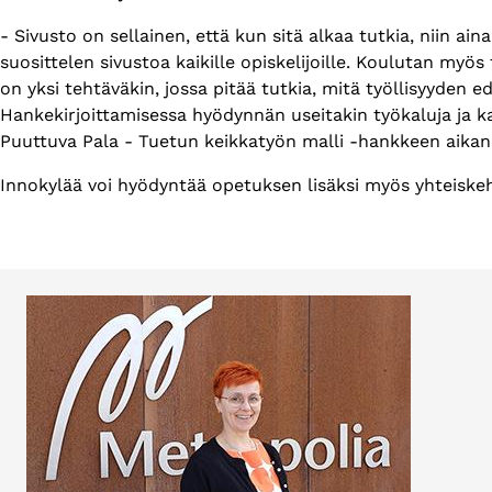
- Sivusto on sellainen, että kun sitä alkaa tutkia, niin ain
suosittelen sivustoa kaikille opiskelijoille. Koulutan my
on yksi tehtäväkin, jossa pitää tutkia, mitä työllisyyden 
Hankekirjoittamisessa hyödynnän useitakin työkaluja ja ka
Puuttuva Pala - Tuetun keikkatyön malli -hankkeen aika
Innokylää voi hyödyntää opetuksen lisäksi myös yhteiskehi