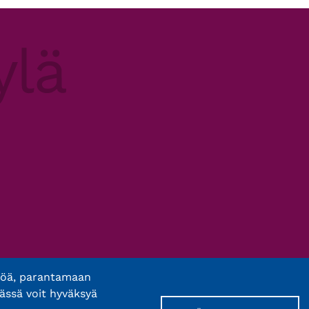
töä, parantamaan
ässä voit hyväksyä