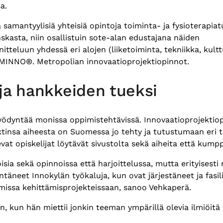
sa.
samantyylisiä yhteisiä opintoja toiminta- ja fysioterapiat
kasta, niin osallistuin sote-alan edustajana näiden
eluun yhdessä eri alojen (liiketoiminta, tekniikka, kulttu
n MINNO®. Metropolian innovaatioprojektiopinnot.
n ja hankkeiden tueksi
i hyödyntää monissa oppimistehtävissä. Innovaatioprojektio
ektinsa aiheesta on Suomessa jo tehty ja tutustumaan eri t
vat opiskelijat löytävät sivustolta sekä aiheita että kum
oisia sekä opinnoissa että harjoittelussa, mutta erityisesti 
täneet Innokylän työkaluja, kun ovat järjestäneet ja fasil
missa kehittämisprojekteissaan, sanoo Vehkaperä.
in, kun hän miettii jonkin teeman ympärillä olevia ilmiöitä 