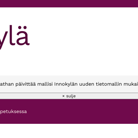
athan päivittää mallisi Innokylän uuden tietomallin mukai
× sulje
opetuksessa