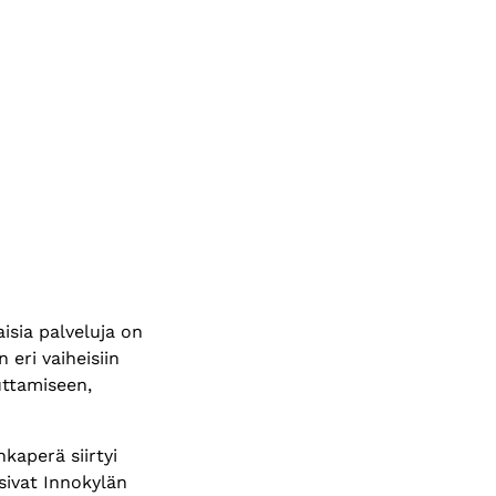
aisia palveluja on
 eri vaiheisiin
euttamiseen,
kaperä siirtyi
sivat Innokylän