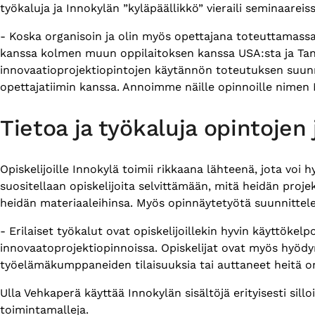
työkaluja ja Innokylän ”kyläpäällikkö” vieraili seminaareis
- Koska organisoin ja olin myös opettajana toteuttamassa 
kanssa kolmen muun oppilaitoksen kanssa USA:sta ja Tans
innovaatioprojektiopintojen käytännön toteutuksen suunnitt
opettajatiimin kanssa. Annoimme näille opinnoille nime
Tietoa ja työkaluja opintoje
Opiskelijoille Innokylä toimii rikkaana lähteenä, jota vo
suositellaan opiskelijoita selvittämään, mitä heidän proj
heidän materiaaleihinsa. Myös opinnäytetyötä suunnittele
- Erilaiset työkalut ovat opiskelijoillekin hyvin käyttökelp
innovaatoprojektiopinnoissa. Opiskelijat ovat myös hyödyn
työelämäkumppaneiden tilaisuuksia tai auttaneet heitä o
Ulla Vehkaperä käyttää Innokylän sisältöjä erityisesti sillo
toimintamalleja.