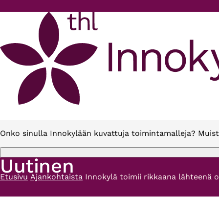
Hyppää pääsisältöön
Onko sinulla Innokylään kuvattuja toimintamalleja? Muist
Uutinen
Etusivu
Ajankohtaista
Innokylä toimii rikkaana lähteenä 
Murupolku