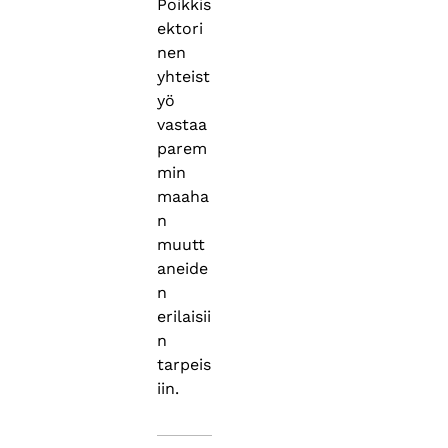
Poikkis
ektori
nen
yhteist
yö
vastaa
parem
min
maaha
n
muutt
aneide
n
erilaisii
n
tarpeis
iin.
Asiasanat