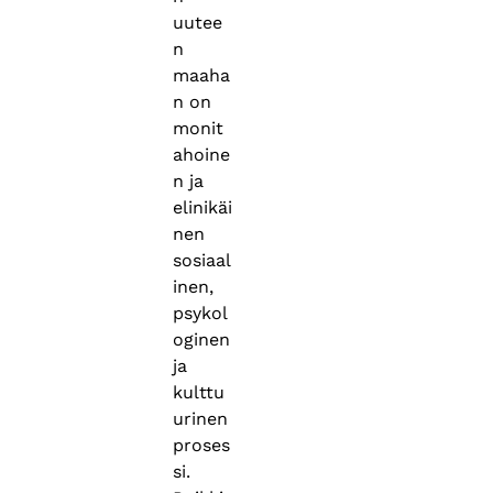
uutee
n
maaha
n on
monit
ahoine
n ja
elinikäi
nen
sosiaal
inen,
psykol
oginen
ja
kulttu
urinen
proses
si.