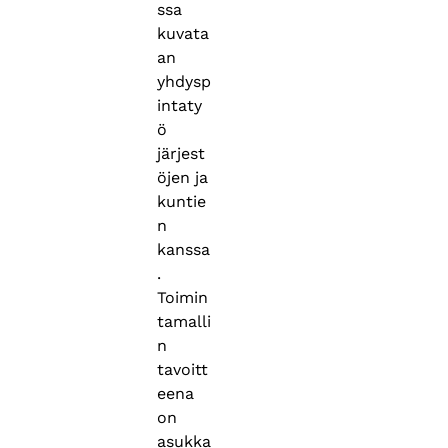
ssa
kuvata
an
yhdysp
intaty
ö
järjest
öjen ja
kuntie
n
kanssa
.
Toimin
tamalli
n
tavoitt
eena
on
asukka