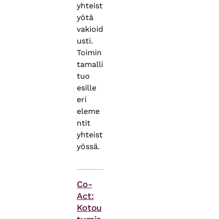
yhteist
yötä
vakioid
usti.
Toimin
tamalli
tuo
esille
eri
eleme
ntit
yhteist
yössä.
Asiasanat
Co-
Act:
Kotou