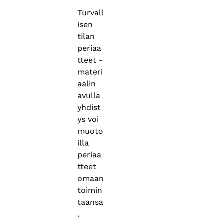
Turvall
isen
tilan
periaa
tteet -
materi
aalin
avulla
yhdist
ys voi
muoto
illa
periaa
tteet
omaan
toimin
taansa
.