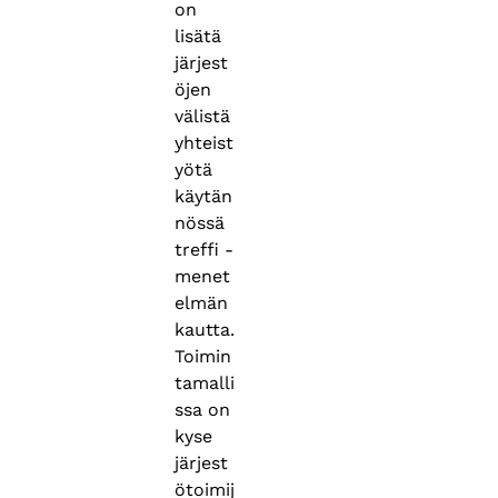
on
lisätä
järjest
öjen
välistä
yhteist
yötä
käytän
nössä
treffi -
menet
elmän
kautta.
Toimin
tamalli
ssa on
kyse
järjest
ötoimij