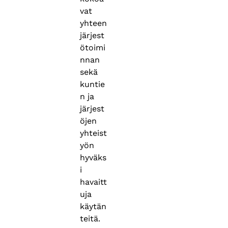
vat
yhteen
järjest
ötoimi
nnan
sekä
kuntie
n ja
järjest
öjen
yhteist
yön
hyväks
i
havaitt
uja
käytän
teitä.