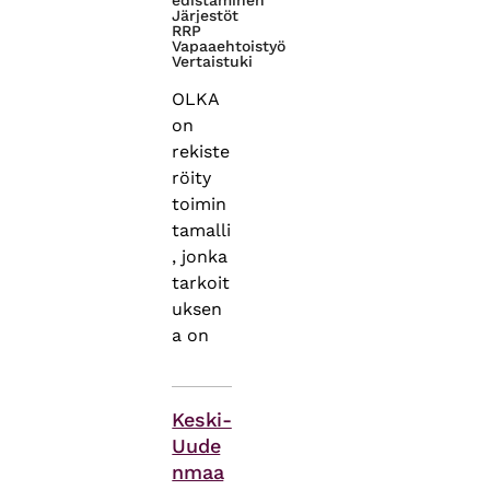
edistäminen
Järjestöt
RRP
Vapaaehtoistyö
Vertaistuki
OLKA
on
rekiste
röity
toimin
tamalli
, jonka
tarkoit
uksen
a on
Asiasanat
Keski-
Uude
nmaa