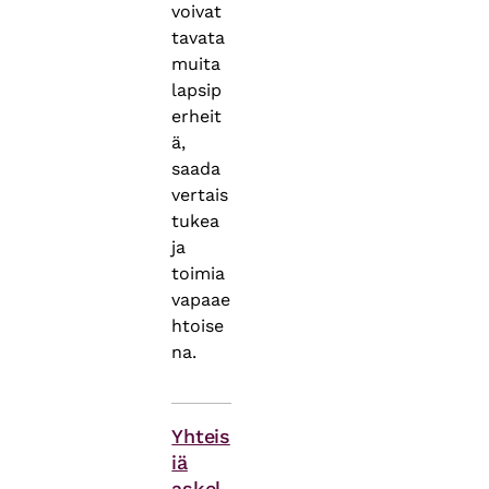
voivat
tavata
muita
lapsip
erheit
ä,
saada
vertais
tukea
ja
toimia
vapaae
htoise
na.
Asiasanat
Yhteis
iä
askel