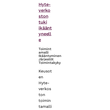
Hyte-
verko
ston
tuki
ikäänt
yneell
e
Toimint
amalli
Ikääntyminen
Järjestöt
Toimintakyky
Keusot
en
Hyte-
verkos
ton
toimin
tamalli