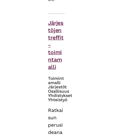
Asiasanat
Järjes
töjen
treffit
-
toimi
ntam
alli
Toimint
amalli
Järjestöt
Osallisuus
Yhdistykset
Yhteistyö
Ratkai
sun
perusi
deana