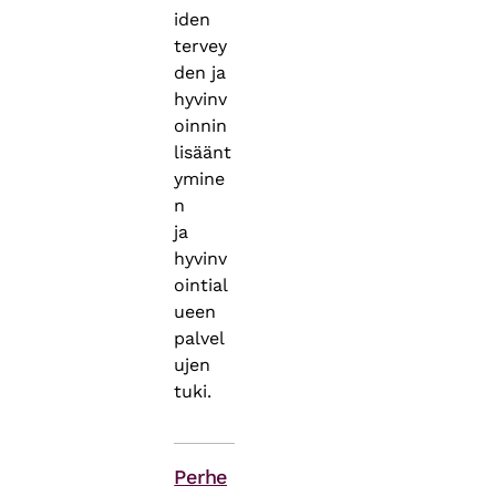
iden
tervey
den ja
hyvinv
oinnin
lisäänt
ymine
n
ja
hyvinv
ointial
ueen
palvel
ujen
tuki.
Asiasanat
Perhe