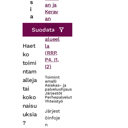
s
an ja
i
Kerav
a
an
hyvin
vointi
alueel
Haet
la
(RRP,
ko
P4, I1,
toimi
I2)
ntam
Toimint
alleja
amalli
Asiakas- ja
tai
palveluohjaus
Järjestöt
koko
Perhepalvelut
Yhteistyö
naisu
Järjest
uksia
öinfoje
?
n