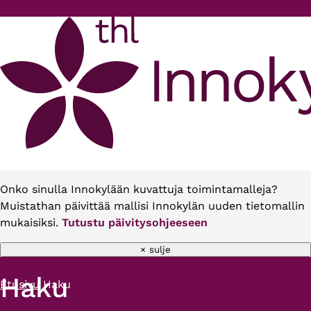
Hyppää pääsisältöön
Onko sinulla Innokylään kuvattuja toimintamalleja?
Muistathan päivittää mallisi Innokylän uuden tietomallin
mukaisiksi.
Tutustu päivitysohjeeseen
× sulje
Haku
Etusivu
Haku
Murupolku