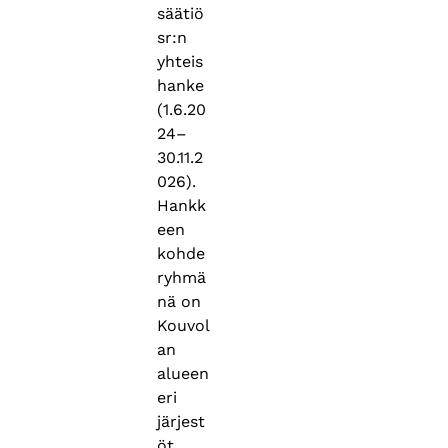
säätiö
sr:n
yhteis
hanke
(1.6.20
24–
30.11.2
026).
Hankk
een
kohde
ryhmä
nä on
Kouvol
an
alueen
eri
järjest
öt.