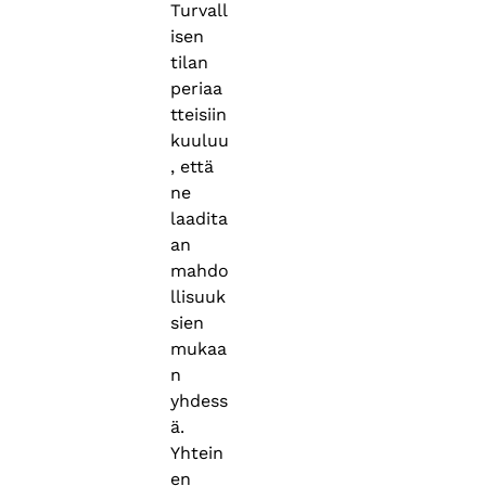
Turvall
isen
tilan
periaa
tteisiin
kuuluu
, että
ne
laadita
an
mahdo
llisuuk
sien
mukaa
n
yhdess
ä.
Yhtein
en