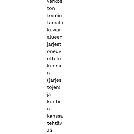
verkos
ton
toimin
tamalli
kuvaa
alueen
järjest
öneuv
ottelu
kunna
n
(järjes
töjen)
ja
kuntie
n
kanssa
tehtäv
ää