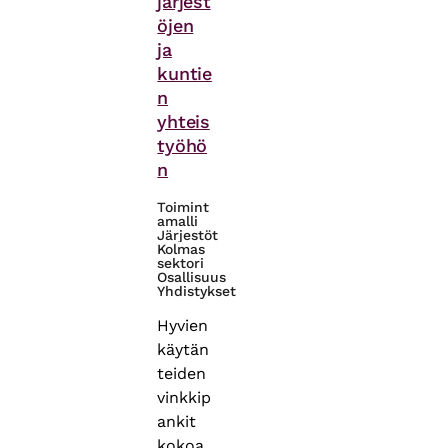
järjest
öjen
ja
kuntie
n
yhteis
työhö
n
Toimint
amalli
Järjestöt
Kolmas
sektori
Osallisuus
Yhdistykset
Hyvien
käytän
teiden
vinkkip
ankit
kokoa