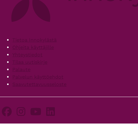
Footer
Tietoa Innokylästä
Ohjeita käyttäjille
Yhteystiedot
Tilaa uutiskirje
Palaute
Palvelun käyttöehdot
Saavutettavuusseloste