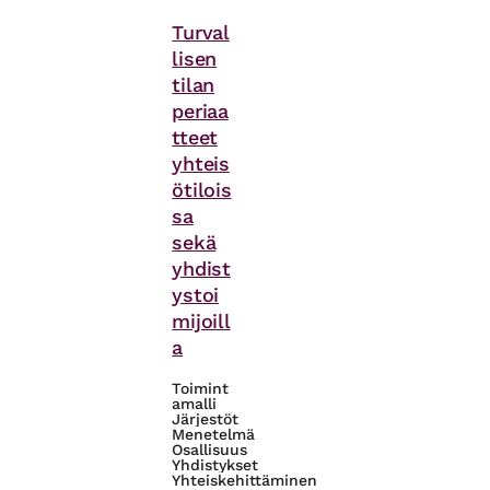
Asiasanat
Turval
lisen
tilan
periaa
tteet
yhteis
ötilois
sa
sekä
yhdist
ystoi
mijoill
a
Toimint
amalli
Järjestöt
Menetelmä
Osallisuus
Yhdistykset
Yhteiskehittäminen