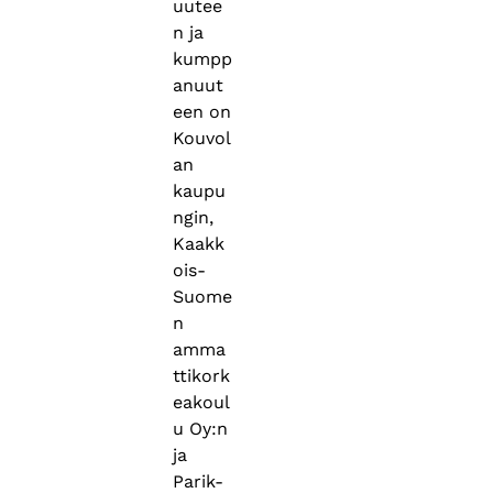
uutee
n ja
kumpp
anuut
een on
Kouvol
an
kaupu
ngin,
Kaakk
ois-
Suome
n
amma
ttikork
eakoul
u Oy:n
ja
Parik-