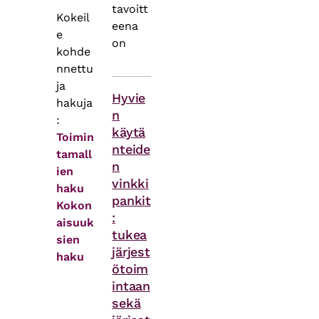
tavoitt
Kokeil
eena
e
on
kohde
nnettu
Asiasanat
ja
Hyvie
hakuja
n
:
käytä
Toimin
nteide
tamall
n
ien
vinkki
haku
pankit
Kokon
:
aisuuk
tukea
sien
järjest
haku
ötoim
intaan
sekä