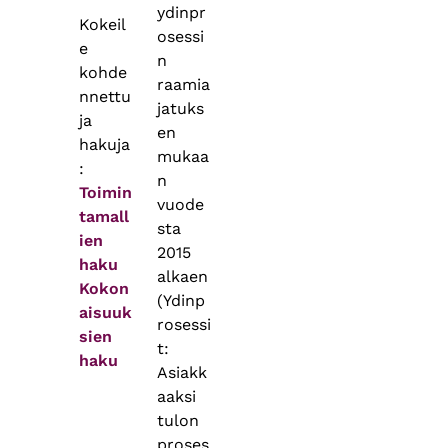
ydinpr
Kokeil
osessi
e
n
kohde
raamia
nnettu
jatuks
ja
en
hakuja
mukaa
:
n
Toimin
vuode
tamall
sta
ien
2015
haku
alkaen
Kokon
(Ydinp
aisuuk
rosessi
sien
t:
haku
Asiakk
aaksi
tulon
proses