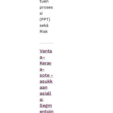
tuen
proses
si
(PPT)
sekä
Risk
Asiasanat
Vanta
a–
Kerav
a-
sote -
asukk
aan
asiall
a:
Segm
entoin