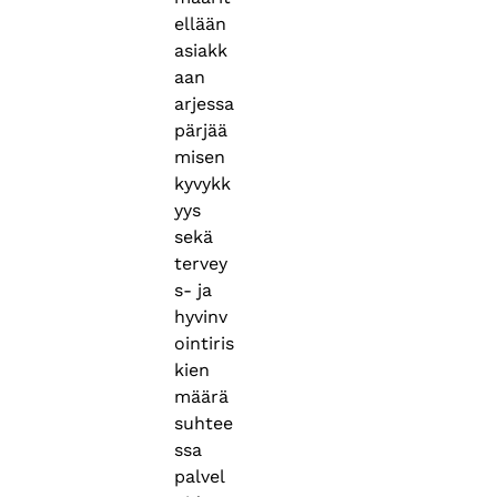
ellään
asiakk
aan
arjessa
pärjää
misen
kyvykk
yys
sekä
tervey
s- ja
hyvinv
ointiris
kien
määrä
suhtee
ssa
palvel