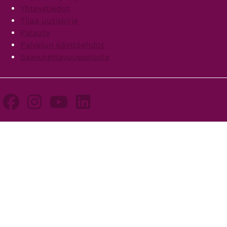
Yhteystiedot
Tilaa uutiskirje
Palaute
Palvelun käyttöehdot
Saavutettavuusseloste