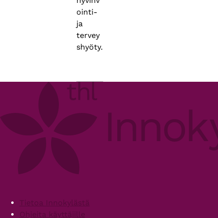
hyvinv
ointi-
ja
tervey
shyöty.
Footer
Tietoa Innokylästä
Ohjeita käyttäjille