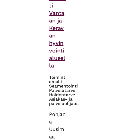
ti
Vanta
an ja
Kerav
an
hyvin
vointi
alueel
la
Toimint
amalli
Segmentointi
Palvelutarve
Hoidontarve
Asiakas- ja
palveluohjaus
Pohjan
a
Uusim
aa