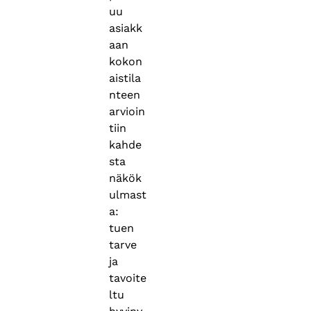
uu
asiakk
aan
kokon
aistila
nteen
arvioin
tiin
kahde
sta
näkök
ulmast
a:
tuen
tarve
ja
tavoite
ltu