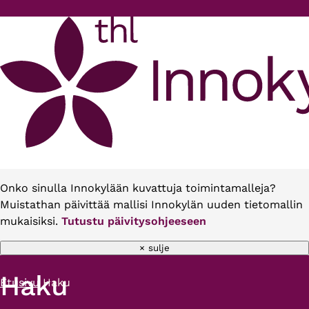
Hyppää pääsisältöön
Onko sinulla Innokylään kuvattuja toimintamalleja?
Muistathan päivittää mallisi Innokylän uuden tietomallin
mukaisiksi.
Tutustu päivitysohjeeseen
× sulje
Haku
Etusivu
Haku
Murupolku