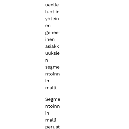
ueelle
luotiin
yhtein
en
geneer
inen
asiakk
uuksie
n
segme
ntoinn
in
malli.
Segme
ntoinn
in
malli
perust