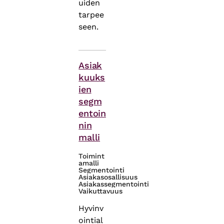
uiden
tarpee
seen.
Asiasanat
Asiak
kuuks
ien
segm
entoin
nin
malli
Toimint
amalli
Segmentointi
Asiakasosallisuus
Asiakassegmentointi
Vaikuttavuus
Hyvinv
ointial