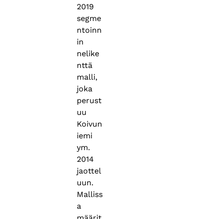
2019
segme
ntoinn
in
nelike
nttä
malli,
joka
perust
uu
Koivun
iemi
ym.
2014
jaottel
uun.
Malliss
a
määrit