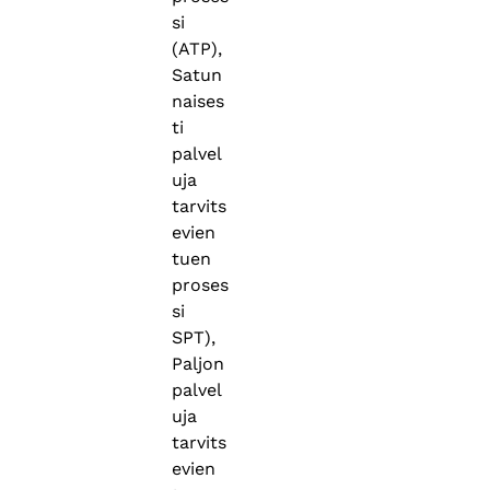
si
(ATP),
Satun
naises
ti
palvel
uja
tarvits
evien
tuen
proses
si
SPT),
Paljon
palvel
uja
tarvits
evien