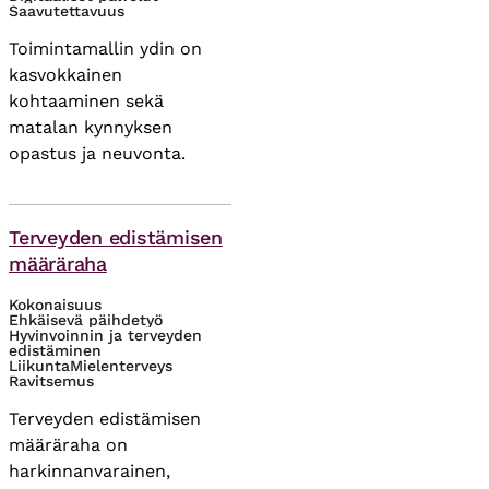
Saavutettavuus
Toimintamallin ydin on
kasvokkainen
kohtaaminen sekä
matalan kynnyksen
opastus ja neuvonta.
Asiasanat
Terveyden edistämisen
määräraha
Kokonaisuus
Ehkäisevä päihdetyö
Hyvinvoinnin ja terveyden
edistäminen
Liikunta
Mielenterveys
Ravitsemus
Terveyden edistämisen
määräraha on
harkinnanvarainen,