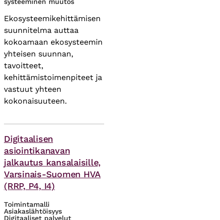
systeeminen muutos
Ekosysteemikehittämisen
suunnitelma auttaa
kokoamaan ekosysteemin
yhteisen suunnan,
tavoitteet,
kehittämistoimenpiteet ja
vastuut yhteen
kokonaisuuteen.
Asiasanat
Digitaalisen
asiointikanavan
jalkautus kansalaisille,
Varsinais-Suomen HVA
(RRP, P4, I4)
Toimintamalli
Asiakaslähtöisyys
Digitaaliset palvelut