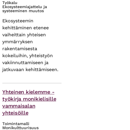
Työkalu
Ekosysteemiajattelu ja
systeeminen muutos
Ekosysteemin
kehittäminen etenee
vaiheittain yhteisen
ymmärryksen
rakentamisesta
kokeiluihin, yhteistyön
vakiinnuttamiseen ja
jatkuvaan kehittämiseen.
Asiasanat
Yhteinen kielemme -
työkirja monikielisille
vammaisalan
yhteisöille
Toimintamalli
Monikulttuurisuus