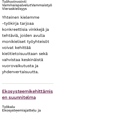
Työhyvinvointi
Vammaispalvelut
Vammaistyö
Vieraskielisyys
Yhteinen kielemme
‑työkirja tarjoaa
konkreettisia vinkkejä ja
tehtäviä, joiden avulla
monikieliset työyhteisöt
voivat kehittää
kielitietoisuuttaan sekä
vahvistaa keskinäistä
vuorovaikutusta ja
yhdenvertaisuutta.
Themes
Ekosysteemikehittämis
en suunnitelma
Työkalu
Ekosysteemiajattelu ja