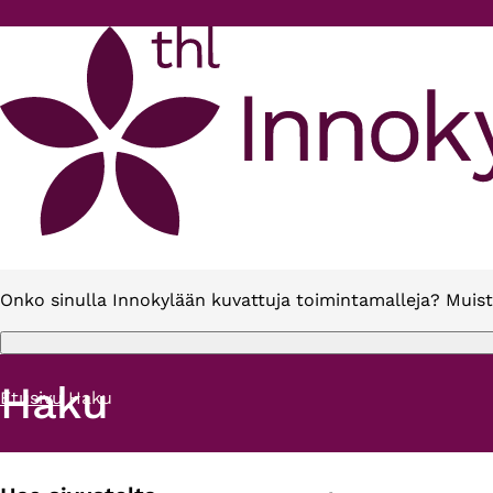
Hyppää pääsisältöön
Onko sinulla Innokylään kuvattuja toimintamalleja? Muist
Haku
Etusivu
Haku
Murupolku