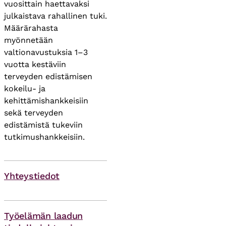
vuosittain haettavaksi
julkaistava rahallinen tuki.
Määrärahasta
myönnetään
valtionavustuksia 1–3
vuotta kestäviin
terveyden edistämisen
kokeilu- ja
kehittämishankkeisiin
sekä terveyden
edistämistä tukeviin
tutkimushankkeisiin.
Yhteystiedot
Asiasanat
Työelämän laadun