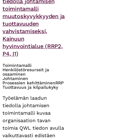
tiedolla johtamisen
toimintamalli
muutoskyvykkyyden ja
tuottavuuden
vahvistamiseksi,
Kainuun
hyvinvointialue (RRP2,
P4, I1)
Toimintamalli
Henkilöstöresurssit ja
osaaminen
Johtaminen
Prosessien kehittäminen
RRP
Tuottavuus ja kilpailukyky
Työelämän laadun
tiedolla johtamisen
toimintamalli kuvaa
organisaation tavan
toimia QWL tiedon avulla
vaikuttavasti edistäen