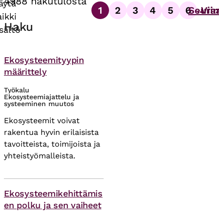
4988 hakutulosta
äytä
1
2
3
4
5
6
Seura
Vii
…
Sivutus
aikki
Sivu
Sivu
Sivu
Sivu
Sivu
Sivu
Haku
isältö
Themes
Ekosysteemityypin
määrittely
Työkalu
Ekosysteemiajattelu ja
systeeminen muutos
Ekosysteemit voivat
rakentua hyvin erilaisista
tavoitteista, toimijoista ja
yhteistyömalleista.
Themes
Ekosysteemikehittämis
en polku ja sen vaiheet