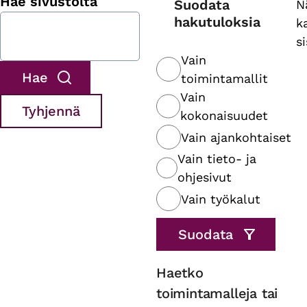
Hae sivustolta
Suodata
N
hakutuloksia
k
s
Vain
toimintamallit
Vain
kokonaisuudet
Vain ajankohtaiset
Vain tieto- ja
ohjesivut
Vain työkalut
Haetko
toimintamalleja tai