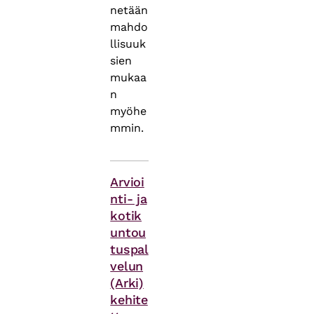
netään
mahdo
llisuuk
sien
mukaa
n
myöhe
mmin.
Asiasanat
Arvioi
nti- ja
kotik
untou
tuspal
velun
(Arki)
kehite