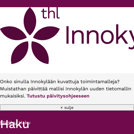
Hyppää pääsisältöön
Onko sinulla Innokylään kuvattuja toimintamalleja?
Muistathan päivittää mallisi Innokylän uuden tietomallin
mukaisiksi.
Tutustu päivitysohjeeseen
× sulje
Haku
Etusivu
Haku
Murupolku