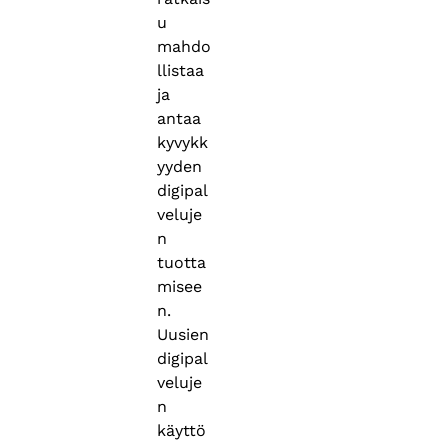
u
mahdo
llistaa
ja
antaa
kyvykk
yyden
digipal
veluje
n
tuotta
misee
n.
Uusien
digipal
veluje
n
käyttö