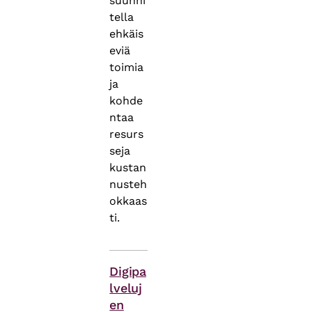
suunni
tella
ehkäis
eviä
toimia
ja
kohde
ntaa
resurs
seja
kustan
nusteh
okkaas
ti.
Asiasanat
Digipa
lveluj
en