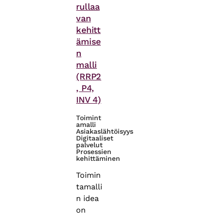
rullaa
van
kehitt
ämise
n
malli
(RRP2
, P4,
INV 4)
Toimint
amalli
Asiakaslähtöisyys
Digitaaliset
palvelut
Prosessien
kehittäminen
Toimin
tamalli
n idea
on