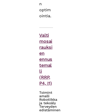
n
optim
ointia.
Asiasanat
Valti
mosai
rauksi
en
ennus
temal
li
(RRP,
P4, I1)
Toimint
amalli
Robotiikka
ja tekoäly
Terveyden
edistäminen