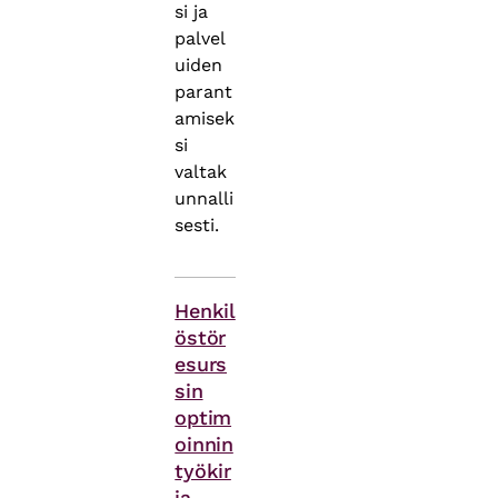
si ja
palvel
uiden
parant
amisek
si
valtak
unnalli
sesti.
Asiasanat
Henkil
östör
esurs
sin
optim
oinnin
työkir
ja