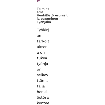
Toimint
amalli
Henkilöstöresurssit
ja osaaminen
Työnjako
Työkirj
an
tarkoit
uksen
a on
tukea
työnja
on
selkey
ttämis
tä ja
henkil
östöra
kentee