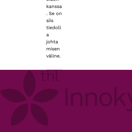
kanssa
. Se on
siis
tiedoll
a
johta
misen
väline.