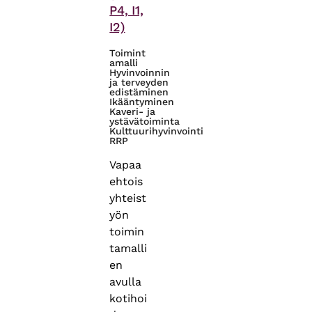
P4, I1,
I2)
Toimint
amalli
Hyvinvoinnin
ja terveyden
edistäminen
Ikääntyminen
Kaveri- ja
ystävätoiminta
Kulttuurihyvinvointi
RRP
Vapaa
ehtois
yhteist
yön
toimin
tamalli
en
avulla
kotihoi