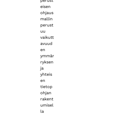
perust
eisen
ohjaus
mallin
perust
uu
vaikutt
avuud
en
ymmär
ryksen
ja
yhteis
en
tietop
ohjan
rakent
umisel
la