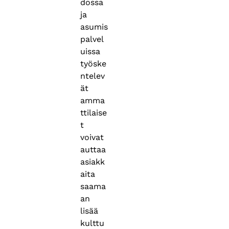
dossa
ja
asumis
palvel
uissa
työske
ntelev
ät
amma
ttilaise
t
voivat
auttaa
asiakk
aita
saama
an
lisää
kulttu