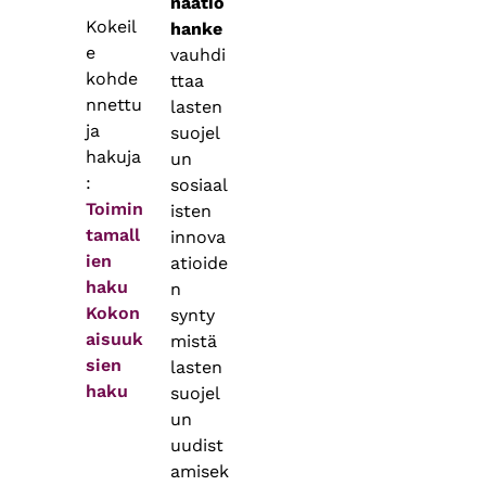
naatio
Kokeil
hanke
e
vauhdi
kohde
ttaa
nnettu
lasten
ja
suojel
hakuja
un
:
sosiaal
Toimin
isten
tamall
innova
ien
atioide
haku
n
Kokon
synty
aisuuk
mistä
sien
lasten
haku
suojel
un
uudist
amisek