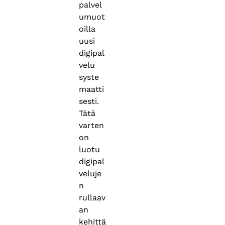
palvel
umuot
oilla
uusi
digipal
velu
syste
maatti
sesti.
Tätä
varten
on
luotu
digipal
veluje
n
rullaav
an
kehittä