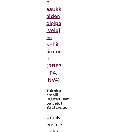
n
asukk
aiden
digipa
lveluj
en
kehitt
ämine
n
(RRP2
, P4,
INV4)
Toimint
amalli
Digitaaliset
palvelut
Saatavuus
OmaK
eusote
ratkais