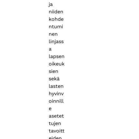
ja
niiden
kohde
ntumi
nen
linjass
a
lapsen
oikeuk
sien
sekä
lasten
hyvinv
oinnill
e
asetet
tujen
tavoitt
eiden