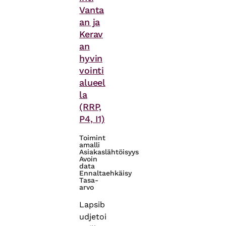
Vanta
an ja
Kerav
an
hyvin
vointi
alueel
la
(RRP,
P4, I1)
Toimint
amalli
Asiakaslähtöisyys
Avoin
data
Ennaltaehkäisy
Tasa-
arvo
Lapsib
udjetoi