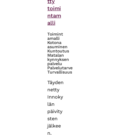
tty
toimi
ntam
alli
Toimint
amalli
Kotona
asuminen
Kuntoutus
Matalan
kynnyksen
palvelu
Palvelutarve
Turvallisuus
Täyden
netty
Innoky
län
päivity
sten
jälkee
n.