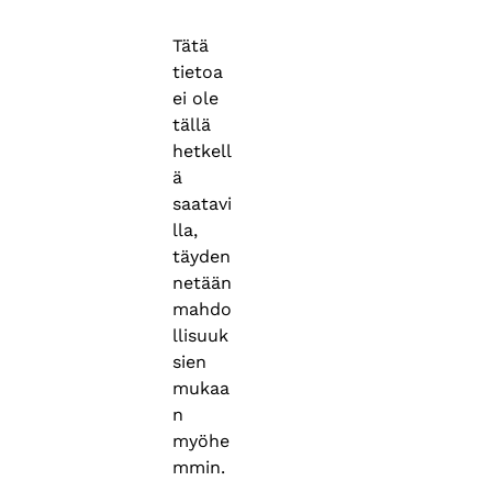
Tätä
tietoa
ei ole
tällä
hetkell
ä
saatavi
lla,
täyden
netään
mahdo
llisuuk
sien
mukaa
n
myöhe
mmin.