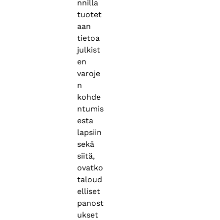
nnilla
tuotet
aan
tietoa
julkist
en
varoje
n
kohde
ntumis
esta
lapsiin
sekä
siitä,
ovatko
taloud
elliset
panost
ukset