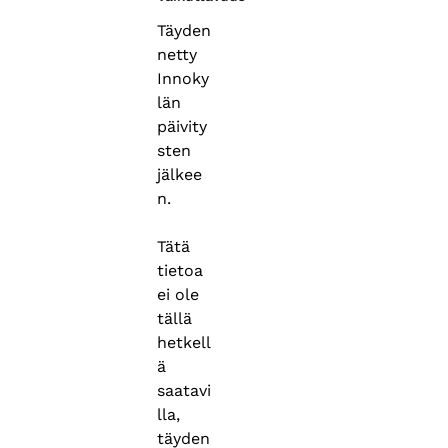
Täyden
netty
Innoky
län
päivity
sten
jälkee
n.
Tätä
tietoa
ei ole
tällä
hetkell
ä
saatavi
lla,
täyden