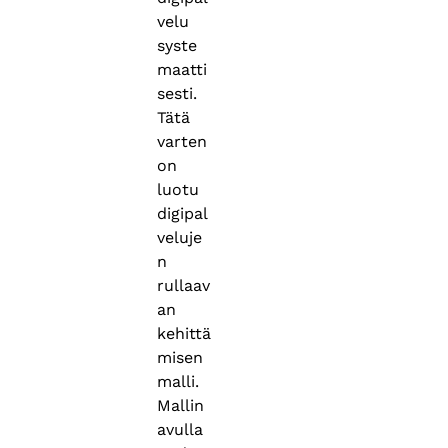
velu
syste
maatti
sesti.
Tätä
varten
on
luotu
digipal
veluje
n
rullaav
an
kehittä
misen
malli.
Mallin
avulla