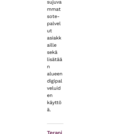
sujuva
mmat
sote-
palvel
ut
asiakk
aille
sekä
lisätää
n
alueen
digipal
veluid
en
käyttö
ä.
Asiasanat
Terapi