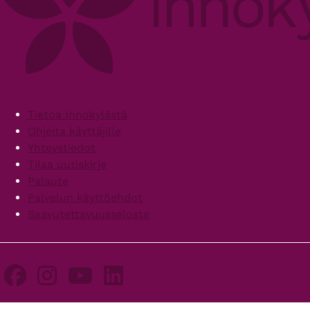
Footer
Tietoa Innokylästä
Ohjeita käyttäjille
Yhteystiedot
Tilaa uutiskirje
Palaute
Palvelun käyttöehdot
Saavutettavuusseloste