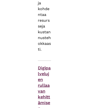
ja
kohde
ntaa
resurs
seja
kustan
nusteh
okkaas
ti.
Asiasanat
Digipa
lveluj
en
rullaa
van
kehitt
ämise