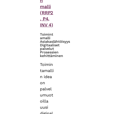
n
malli
(RRP2
, P4,
INV 4)
Toimint
amalli
Asiakaslähtöisyys
Digitaaliset
palvelut
Prosessien
kehittäminen
Toimin
tamalli
n idea
on
palvel
umuot
oilla
uusi
digipal