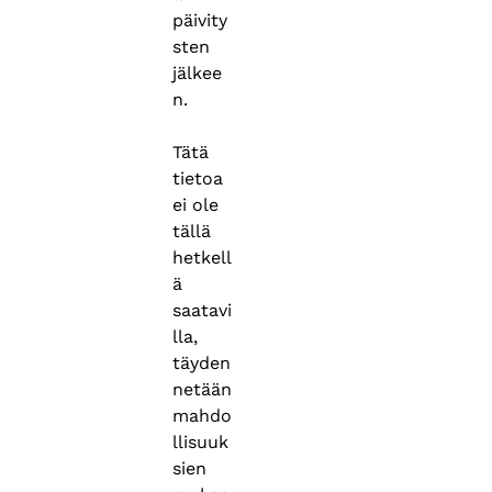
päivity
sten
jälkee
n.
Tätä
tietoa
ei ole
tällä
hetkell
ä
saatavi
lla,
täyden
netään
mahdo
llisuuk
sien