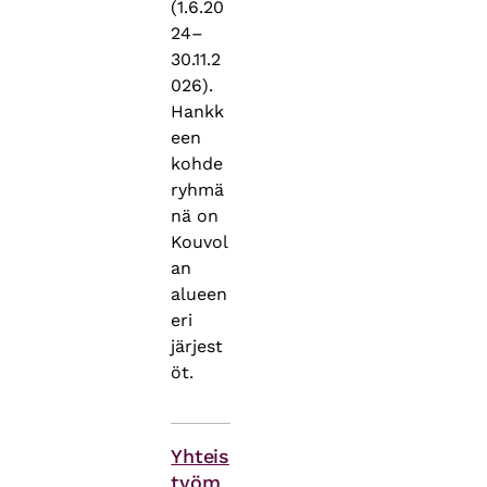
(1.6.20
24–
30.11.2
026).
Hankk
een
kohde
ryhmä
nä on
Kouvol
an
alueen
eri
järjest
öt.
Asiasanat
Yhteis
työm