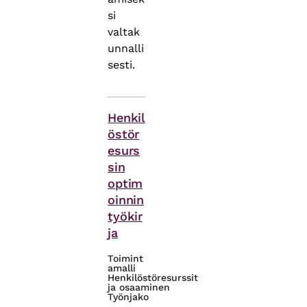
si
valtak
unnalli
sesti.
Asiasanat
Henkil
östör
esurs
sin
optim
oinnin
työkir
ja
Toimint
amalli
Henkilöstöresurssit
ja osaaminen
Työnjako