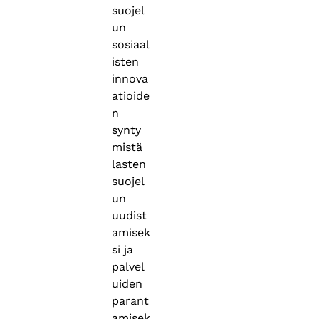
suojel
un
sosiaal
isten
innova
atioide
n
synty
mistä
lasten
suojel
un
uudist
amisek
si ja
palvel
uiden
parant
amisek