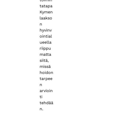
tatapa
Kymen
laakso
n
hyvinv
ointial
ueella
riippu
matta
siitä,
missä
hoidon
tarpee
n
arvioin
ti
tehdää
n.