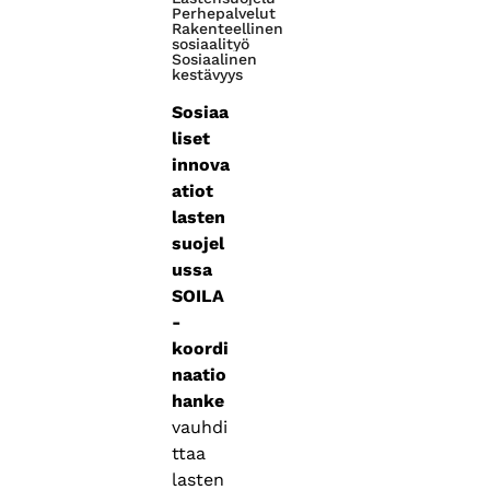
Perhepalvelut
Rakenteellinen
sosiaalityö
Sosiaalinen
kestävyys
Sosiaa
liset
innova
atiot
lasten
suojel
ussa
SOILA
-
koordi
naatio
hanke
vauhdi
ttaa
lasten