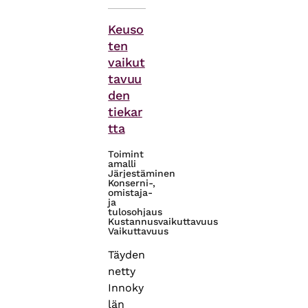
Asiasanat
Keuso
ten
vaikut
tavuu
den
tiekar
tta
Toimint
amalli
Järjestäminen
Konserni-,
omistaja-
ja
tulosohjaus
Kustannusvaikuttavuus
Vaikuttavuus
Täyden
netty
Innoky
län