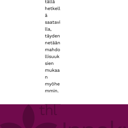
tällä
hetkell
ä
saatavi
lla,
täyden
netään
mahdo
llisuuk
sien
mukaa
n
myöhe
mmin.