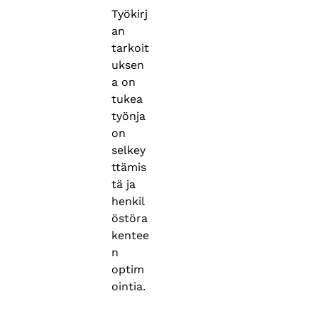
Työkirj
an
tarkoit
uksen
a on
tukea
työnja
on
selkey
ttämis
tä ja
henkil
östöra
kentee
n
optim
ointia.