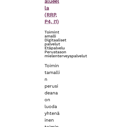
alueel
la
(RRP,
P4, I1)
Toimint
amalli
Digitaaliset
palvelut
Etäpalvelu
Perustason
mielenterveyspalvelut
Toimin
tamalli
n
perusi
deana
on
luoda
yhtenä
inen
toimin