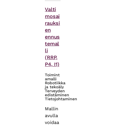
Asiasanat
Valti
mosai
rauksi
en
ennus
temal
li
(RRP,
P4, I1)
Toimint
amalli
Robotiikka
ja tekoäly
Terveyden
edistäminen
Tietojohtaminen
Mallin
avulla
voidaa