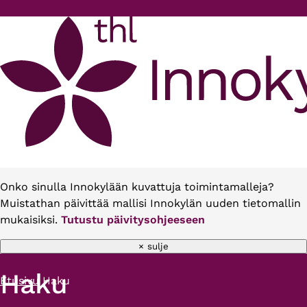
Hyppää pääsisältöön
Onko sinulla Innokylään kuvattuja toimintamalleja?
Muistathan päivittää mallisi Innokylän uuden tietomallin
mukaisiksi.
Tutustu päivitysohjeeseen
× sulje
Haku
Etusivu
Haku
Murupolku