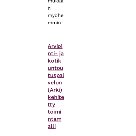
mukaa
n
myöhe
mmin.
Asiasanat
Arvioi
nti- ja
kotik
untou
tuspal
velun
(Arki)
kehite
tty
toimi
ntam
alli