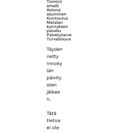
Toimint
amalli
Kotona
asuminen
Kuntoutus
Matalan
kynnyksen
palvelu
Palvelutarve
Turvallisuus
Täyden
netty
Innoky
län
päivity
sten
jälkee
n.
Tätä
tietoa
ei ole