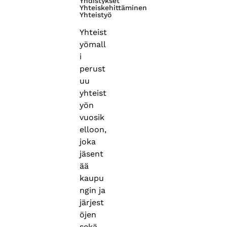
Yhdistykset
Yhteiskehittäminen
Yhteistyö
Yhteist
yömall
i
perust
uu
yhteist
yön
vuosik
elloon,
joka
jäsent
ää
kaupu
ngin ja
järjest
öjen
sekä