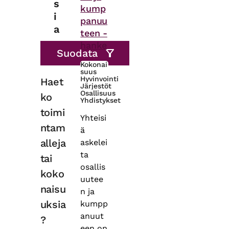
s
kump
i
panuu
a
teen -
hanke
Kokonai
suus
Hyvinvointi
Haet
Järjestöt
Osallisuus
ko
Yhdistykset
toimi
Yhteisi
ntam
ä
alleja
askelei
ta
tai
osallis
koko
uutee
naisu
n ja
uksia
kumpp
anuut
?
een on