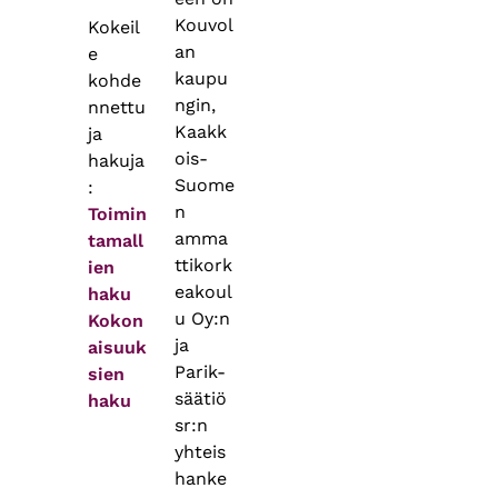
Kouvol
Kokeil
an
e
kaupu
kohde
ngin,
nnettu
Kaakk
ja
ois-
hakuja
Suome
:
n
Toimin
amma
tamall
ttikork
ien
eakoul
haku
u Oy:n
Kokon
ja
aisuuk
Parik-
sien
säätiö
haku
sr:n
yhteis
hanke