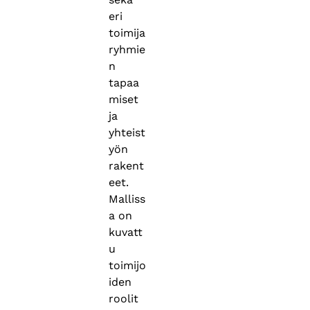
eri
toimija
ryhmie
n
tapaa
miset
ja
yhteist
yön
rakent
eet.
Malliss
a on
kuvatt
u
toimijo
iden
roolit