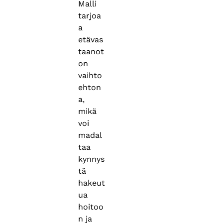
Malli
tarjoa
a
etävas
taanot
on
vaihto
ehton
a,
mikä
voi
madal
taa
kynnys
tä
hakeut
ua
hoitoo
n ja