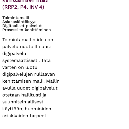
(RRP2, P4, INV 4)
Toimintamalli
Asiakaslähtöisyys
Digitaaliset palvelut
Prosessien kehittäminen
Toimintamallin idea on
palvelumuotoilla uusi
digipalvelu
systemaattisesti. Tätä
varten on luotu
digipalvelujen rullaavan
kehittämisen malli. Mallin
avulla uudet digipalvelut
otetaan hallitusti ja
suunnitelmallisesti
käyttöön, huomioiden
asiakkaiden tarpeet.