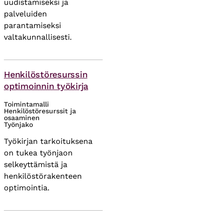
uudistamiseksi ja
palveluiden
parantamiseksi
valtakunnallisesti.
Asiasanat
Henkilöstöresurssin
optimoinnin työkirja
Toimintamalli
Henkilöstöresurssit ja
osaaminen
Työnjako
Työkirjan tarkoituksena
on tukea työnjaon
selkeyttämistä ja
henkilöstörakenteen
optimointia.
Asiasanat