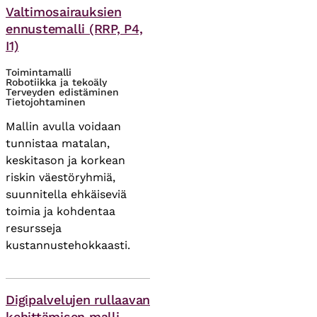
Valtimosairauksien
ennustemalli (RRP, P4,
I1)
Toimintamalli
Robotiikka ja tekoäly
Terveyden edistäminen
Tietojohtaminen
Mallin avulla voidaan
tunnistaa matalan,
keskitason ja korkean
riskin väestöryhmiä,
suunnitella ehkäiseviä
toimia ja kohdentaa
resursseja
kustannustehokkaasti.
Asiasanat
Digipalvelujen rullaavan
kehittämisen malli