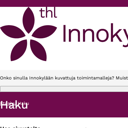
Hyppää pääsisältöön
Onko sinulla Innokylään kuvattuja toimintamalleja? Muist
Haku
Etusivu
Haku
Murupolku