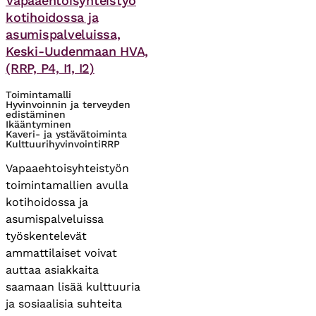
Vapaaehtoisyhteistyö
kotihoidossa ja
asumispalveluissa,
Keski-Uudenmaan HVA,
(RRP, P4, I1, I2)
Toimintamalli
Hyvinvoinnin ja terveyden
edistäminen
Ikääntyminen
Kaveri- ja ystävätoiminta
Kulttuurihyvinvointi
RRP
Vapaaehtoisyhteistyön
toimintamallien avulla
kotihoidossa ja
asumispalveluissa
työskentelevät
ammattilaiset voivat
auttaa asiakkaita
saamaan lisää kulttuuria
ja sosiaalisia suhteita