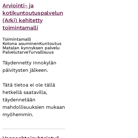
Arviointi- ja
kotikuntoutuspalvelun
(Arki) kehitetty
toimintamalli
Toimintamalli
Kotona asuminen
Kuntoutus
Matalan kynnyksen palvelu
Palvelutarve
Turvallisuus
Täydennetty Innokylän
päivitysten jälkeen.
Tätä tietoa ei ole tällä
hetkellä saatavilla,
täydennetään
mahdollisuuksien mukaan
myöhemmin.
Asiasanat