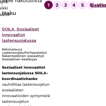
4998 hakutulosta
äytä
1
2
3
4
5
6
Seura
Vii
…
Sivutus
aikki
Sivu
Sivu
Sivu
Sivu
Sivu
Sivu
Haku
isältö
Asiasanat
SOILA, Sosiaaliset
innovaatiot
lastensuojelussa
Kokonaisuus
Lastensuojelu
Perhepalvelut
Rakenteellinen sosiaalityö
Sosiaalinen kestävyys
Sosiaaliset innovaatiot
lastensuojelussa SOILA-
koordinaatiohanke
vauhdittaa lastensuojelun
sosiaalisten
innovaatioiden syntymistä
lastensuojelun