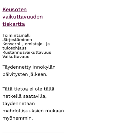
Asiasanat
Keusoten
vaikuttavuuden
tiekartta
Toimintamalli
Järjestäminen
Konserni-, omistaja- ja
tulosohjaus
Kustannusvaikuttavuus
Vaikuttavuus
Täydennetty Innokylän
päivitysten jälkeen.
Tätä tietoa ei ole tällä
hetkellä saatavilla,
täydennetään
mahdollisuuksien mukaan
myöhemmin.
Asiasanat