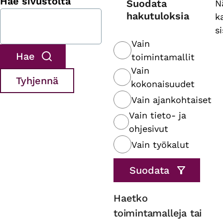
Hae sivustolta
Suodata
N
hakutuloksia
k
s
Vain
toimintamallit
Vain
kokonaisuudet
Vain ajankohtaiset
Vain tieto- ja
ohjesivut
Vain työkalut
Haetko
toimintamalleja tai