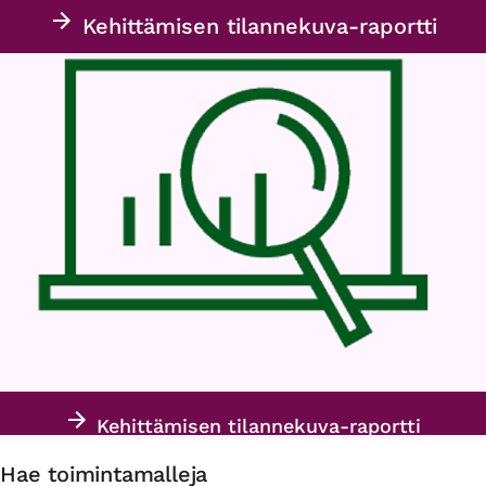
Kehittämisen tilannekuva-raportti
Kehittämisen tilannekuva-raportti
Hae toimintamalleja