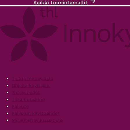
Kaikki toimintamallit
Footer
Tietoa Innokylästä
Ohjeita käyttäjille
Yhteystiedot
Tilaa uutiskirje
Palaute
Palvelun käyttöehdot
Saavutettavuusseloste