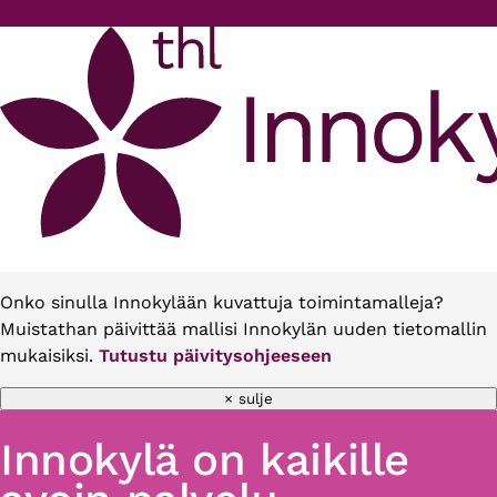
Hyppää pääsisältöön
Onko sinulla Innokylään kuvattuja toimintamalleja?
Muistathan päivittää mallisi Innokylän uuden tietomallin
mukaisiksi.
Tutustu päivitysohjeeseen
× sulje
Innokylä on kaikille