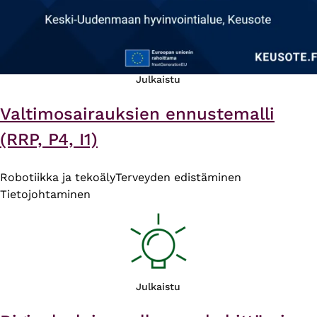
Julkaistu
Valtimosairauksien ennustemalli
(RRP, P4, I1)
Robotiikka ja tekoäly
Terveyden edistäminen
Tietojohtaminen
Julkaistu