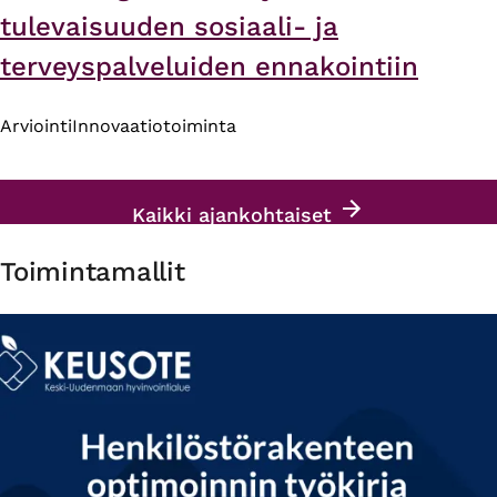
tulevaisuuden sosiaali- ja
terveyspalveluiden ennakointiin
Arviointi
Innovaatiotoiminta
Kaikki ajankohtaiset
Toimintamallit