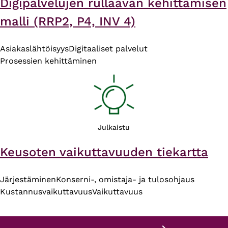
Digipalvelujen rullaavan kehittämisen
malli (RRP2, P4, INV 4)
Asiakaslähtöisyys
Digitaaliset palvelut
Prosessien kehittäminen
Julkaistu
Keusoten vaikuttavuuden tiekartta
Järjestäminen
Konserni-, omistaja- ja tulosohjaus
Kustannusvaikuttavuus
Vaikuttavuus