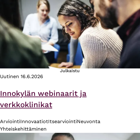
Julkaistu
Uutinen
16.6.2026
Innokylän webinaarit ja
verkkoklinikat
Arviointi
Innovaatiot
Itsearviointi
Neuvonta
Yhteiskehittäminen