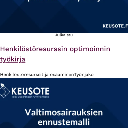
Julkaistu
Henkilöstöresurssin optimoinnin
työkirja
Henkilöstöresurssit ja osaaminen
Työnjako