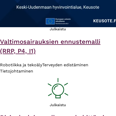
Julkaistu
Valtimosairauksien ennustemalli
(RRP, P4, I1)
Robotiikka ja tekoäly
Terveyden edistäminen
Tietojohtaminen
Julkaistu