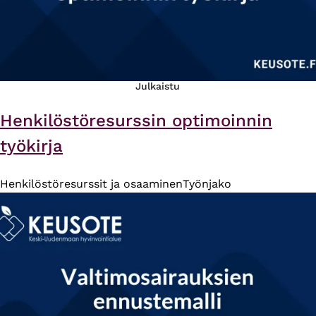
Julkaistu
Henkilöstöresurssin optimoinnin
työkirja
Henkilöstöresurssit ja osaaminen
Työnjako