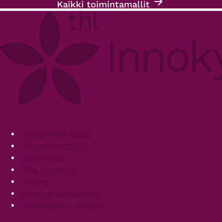
Kaikki toimintamallit
Footer
Tietoa Innokylästä
Ohjeita käyttäjille
Yhteystiedot
Tilaa uutiskirje
Palaute
Palvelun käyttöehdot
Saavutettavuusseloste