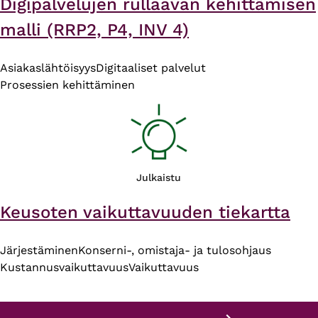
Digipalvelujen rullaavan kehittämisen
malli (RRP2, P4, INV 4)
Asiakaslähtöisyys
Digitaaliset palvelut
Prosessien kehittäminen
Julkaistu
Keusoten vaikuttavuuden tiekartta
Järjestäminen
Konserni-, omistaja- ja tulosohjaus
Kustannusvaikuttavuus
Vaikuttavuus