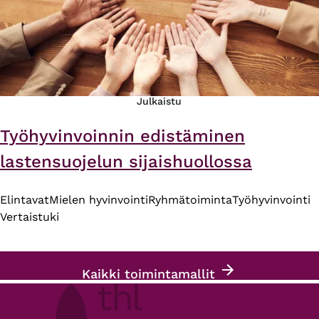
Julkaistu
Työhyvinvoinnin edistäminen
lastensuojelun sijaishuollossa
Elintavat
Mielen hyvinvointi
Ryhmätoiminta
Työhyvinvointi
Vertaistuki
Kaikki toimintamallit