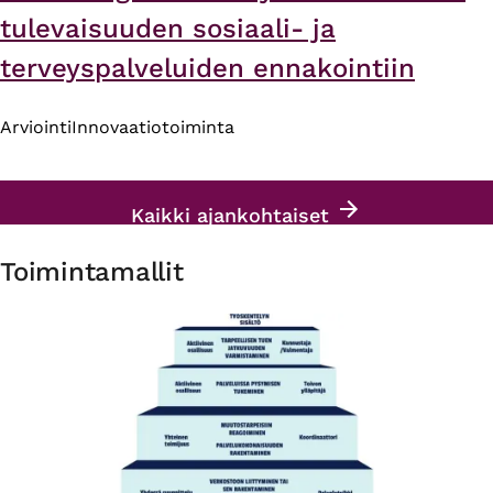
tulevaisuuden sosiaali- ja
terveyspalveluiden ennakointiin
Arviointi
Innovaatiotoiminta
Kaikki ajankohtaiset
Toimintamallit