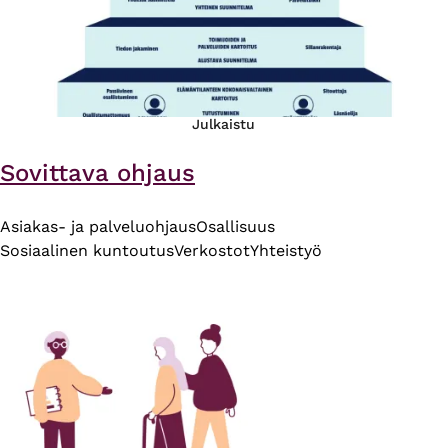
Julkaistu
Sovittava ohjaus
Asiakas- ja palveluohjaus
Osallisuus
Sosiaalinen kuntoutus
Verkostot
Yhteistyö