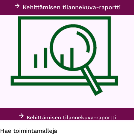
Kehittämisen tilannekuva-raportti
Kehittämisen tilannekuva-raportti
Hae toimintamalleja