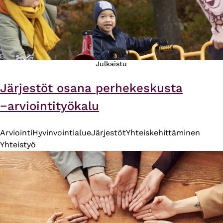
Julkaistu
Järjestöt osana perhekeskusta
−arviointityökalu
Arviointi
Hyvinvointialue
Järjestöt
Yhteiskehittäminen
Yhteistyö