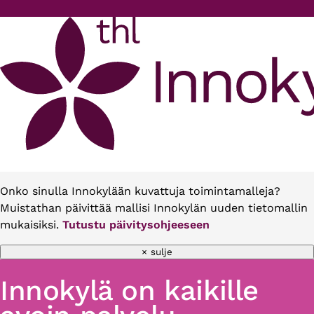
Hyppää pääsisältöön
Onko sinulla Innokylään kuvattuja toimintamalleja?
Muistathan päivittää mallisi Innokylän uuden tietomallin
mukaisiksi.
Tutustu päivitysohjeeseen
× sulje
Innokylä on kaikille