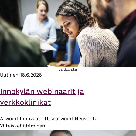
Julkaistu
Uutinen
16.6.2026
Innokylän webinaarit ja
verkkoklinikat
Arviointi
Innovaatiot
Itsearviointi
Neuvonta
Yhteiskehittäminen