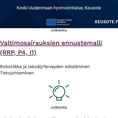
Julkaistu
Valtimosairauksien ennustemalli
(RRP, P4, I1)
Robotiikka ja tekoäly
Terveyden edistäminen
Tietojohtaminen
Julkaistu