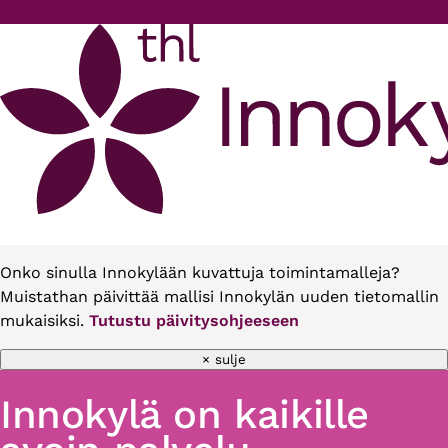
Hyppää pääsisältöön
Onko sinulla Innokylään kuvattuja toimintamalleja?
Muistathan päivittää mallisi Innokylän uuden tietomallin
mukaisiksi.
Tutustu päivitysohjeeseen
× sulje
Innokylä on kaikille