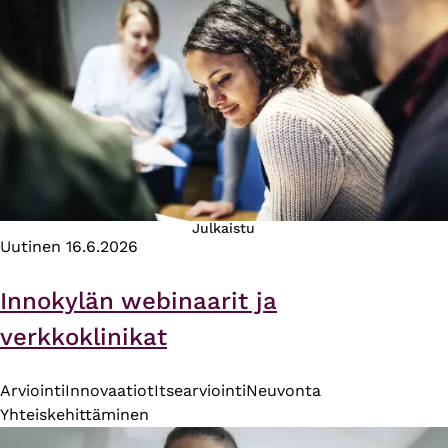
Julkaistu
Uutinen
16.6.2026
Innokylän webinaarit ja
verkkoklinikat
Arviointi
Innovaatiot
Itsearviointi
Neuvonta
Yhteiskehittäminen