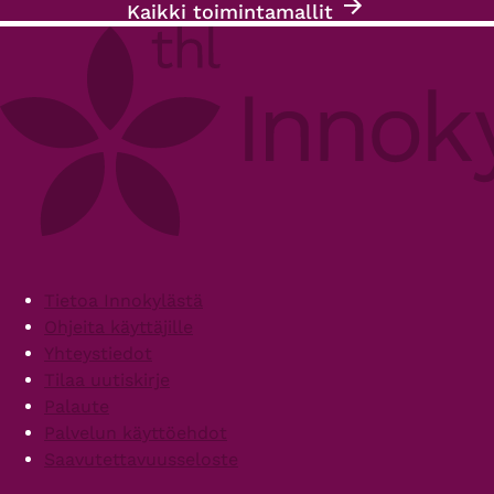
Kaikki toimintamallit
Footer
Tietoa Innokylästä
Ohjeita käyttäjille
Yhteystiedot
Tilaa uutiskirje
Palaute
Palvelun käyttöehdot
Saavutettavuusseloste