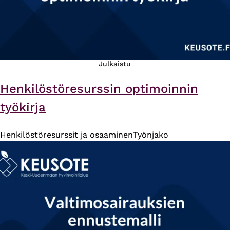
Julkaistu
Henkilöstöresurssin optimoinnin
työkirja
Henkilöstöresurssit ja osaaminen
Työnjako