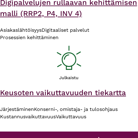
Digipalvelujen rullaavan kehittämisen
malli (RRP2, P4, INV 4)
Asiakaslähtöisyys
Digitaaliset palvelut
Prosessien kehittäminen
Julkaistu
Keusoten vaikuttavuuden tiekartta
Järjestäminen
Konserni-, omistaja- ja tulosohjaus
Kustannusvaikuttavuus
Vaikuttavuus