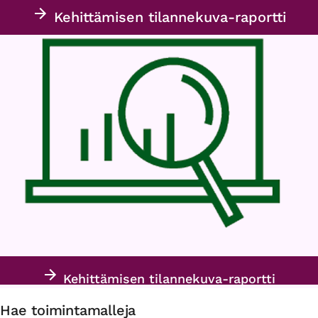
Kehittämisen tilannekuva-raportti
Kehittämisen tilannekuva-raportti
Hae toimintamalleja