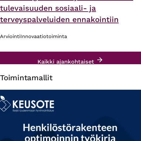
tulevaisuuden sosiaali- ja
terveyspalveluiden ennakointiin
Arviointi
Innovaatiotoiminta
Kaikki ajankohtaiset
Toimintamallit