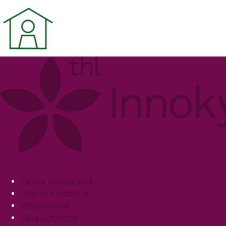
Footer
Tietoa Innokylästä
Ohjeita käyttäjille
Yhteystiedot
Tilaa uutiskirje