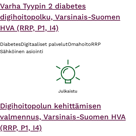
Varha Tyypin 2 diabetes
digihoitopolku, Varsinais-Suomen
HVA (RRP, P1, I4)
Diabetes
Digitaaliset palvelut
Omahoito
RRP
Sähköinen asiointi
Julkaistu
Digihoitopolun kehittämisen
valmennus, Varsinais-Suomen HVA
(RRP, P1, I4)