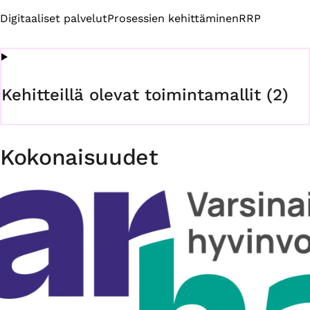
Digitaaliset palvelut
Prosessien kehittäminen
RRP
Kehitteillä olevat toimintamallit (2)
Kokonaisuudet