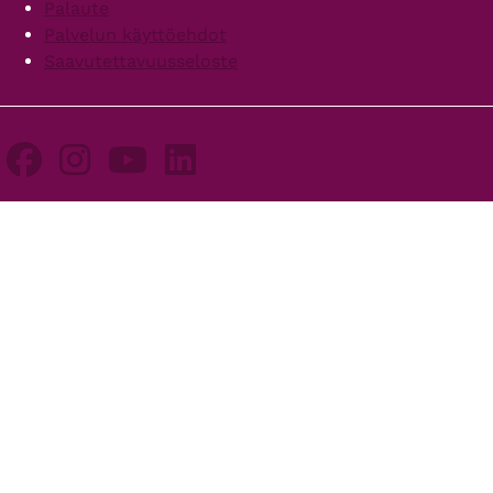
Palaute
Palvelun käyttöehdot
Saavutettavuusseloste