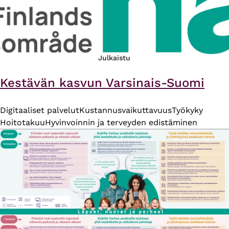
Julkaistu
Kestävän kasvun Varsinais-Suomi
Digitaaliset palvelut
Kustannusvaikuttavuus
Työkyky
Hoitotakuu
Hyvinvoinnin ja terveyden edistäminen