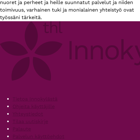
nuoret ja perheet ja heille suunnatut palvelut ja niiden
toimivuus, varhainen tuki ja monialainen yhteistyö ovat
työssäni tärkeitä.
Footer
Tietoa Innokylästä
Ohjeita käyttäjille
Yhteystiedot
Tilaa uutiskirje
Palaute
Palvelun käyttöehdot