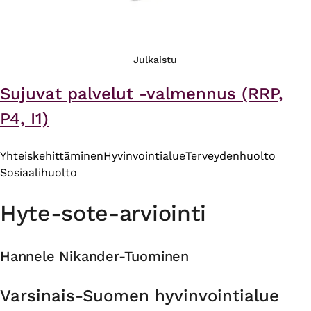
Julkaistu
Sujuvat palvelut -valmennus (RRP,
P4, I1)
Yhteiskehittäminen
Hyvinvointialue
Terveydenhuolto
Sosiaalihuolto
Hyte-sote-arviointi
Hannele Nikander-Tuominen
Organisaatio
Varsinais-Suomen hyvinvointialue