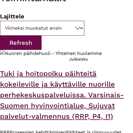
Lajittele
Julkaistu
Tuki ja hoitopolku päihteitä
kokeileville ja käyttäville nuorille
perhekeskuspalveluissa. Varsinais-
Suomen hyvinvointialue, Sujuvat
palvelut-valmennus (RRP, P4, I1)
RRP
Prosessien kehittäminen
Päihteet ja riippuvuudet