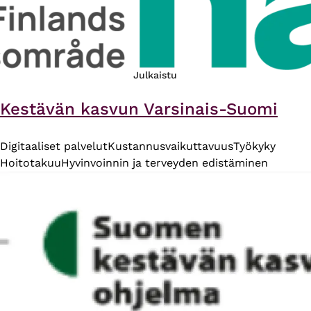
Julkaistu
Kestävän kasvun Varsinais-Suomi
Digitaaliset palvelut
Kustannusvaikuttavuus
Työkyky
Hoitotakuu
Hyvinvoinnin ja terveyden edistäminen