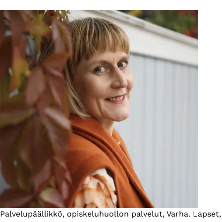
Esittelyteksti
Palvelupäällikkö, opiskeluhuollon palvelut, Varha. Lapset,