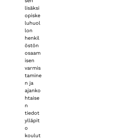
sen
lisäksi
opiske
luhuol
lon
henkil
östön
osaam
isen
varmis
tamine
n ja
ajanko
htaise
n
tiedot
ylläpit
o
koulut