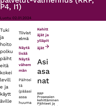
palvelut-valmennus (RRP,
P4, I1)
Luotu 02.01.2024
Kehitt
Tuki
Primary
Tiivist
äjät ja
ja
elmä
tabs
ylläpit
hoito
Näytä
äjät
polku
lisää
päiht
Näytä
Asi
vähem
eitä
asa
män
kokei
nat
levill
Päihtei
tä
e ja
(pääasi
käytt
RRP
assa
Prosessien
äville
kehittäminen
huuma
Päihteet ja