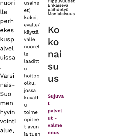
riippuvuudet
nuori
usaine
Ehkäisevä
päihdetyö
et)
lle
Monialaisuus
kokeil
perh
evalle/
Ko
ekes
käyttä
kusp
ko
välle
nuorel
alvel
nai
le
uissa
laaditt
su
.
u
Varsi
us
hoitop
olku,
nais-
jossa
Suo
Sujuva
kuvatt
men
t
u
palvel
hyvin
toime
ut -
npitee
vointi
valme
t avun
alue,
nnus
ja tuen