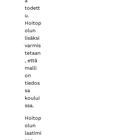
ä
todett
u.
Hoitop
olun
lisäksi
varmis
tetaan
, että
malli
on
tiedos
sa
koului
ssa.
Hoitop
olun
laatimi