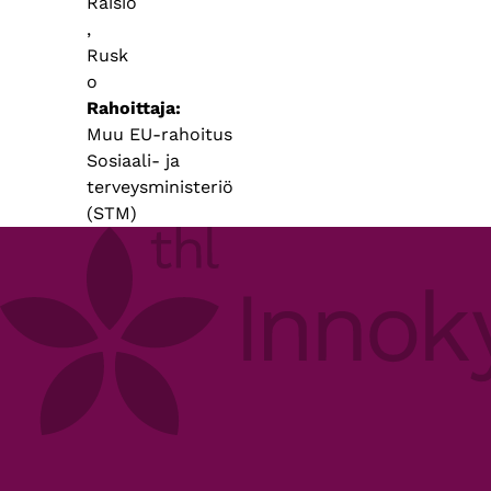
Raisio
,
Rusk
o
Rahoittaja
Muu EU-rahoitus
Sosiaali- ja
terveysministeriö
(STM)