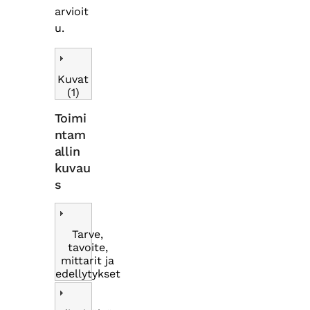
arvioit
u.
Kuvat
(1)
Toimi
ntam
allin
kuvau
s
Tarve,
tavoite,
mittarit ja
edellytykset