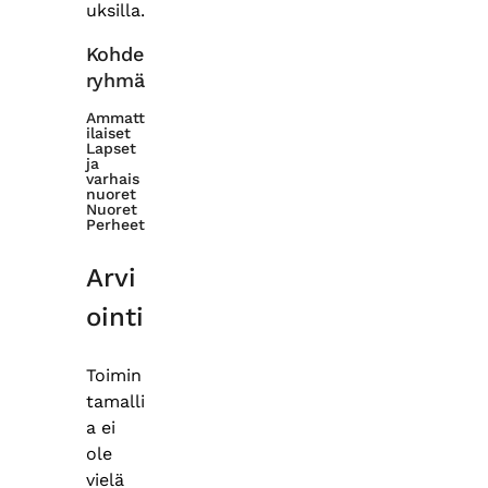
uksilla.
Kohde
ryhmä
Ammatt
ilaiset
Lapset
ja
varhais
nuoret
Nuoret
Perheet
Arvi
ointi
Toimin
tamalli
a ei
ole
vielä