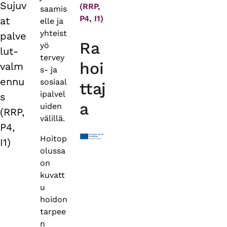
Sujuv
(RRP,
saamis
P4, I1)
at
elle ja
yhteist
palve
Ra
yö
lut-
tervey
hoi
valm
s- ja
ennu
sosiaal
ttaj
ipalvel
s
a
uiden
(RRP,
välillä.
P4,
Hoitop
I1)
olussa
on
kuvatt
u
hoidon
tarpee
n