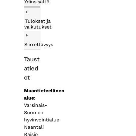
Ydinsisältö
Tulokset ja
vaikutukset
Siirrettävyys
Taust
atied
ot
Maantieteellinen
alue
Varsinais-
Suomen
hyvinvointialue
Naantali
Raisio