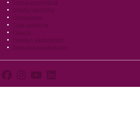
Footer
Tietoa Innokylästä
Ohjeita käyttäjille
Yhteystiedot
Tilaa uutiskirje
Palaute
Palvelun käyttöehdot
Saavutettavuusseloste