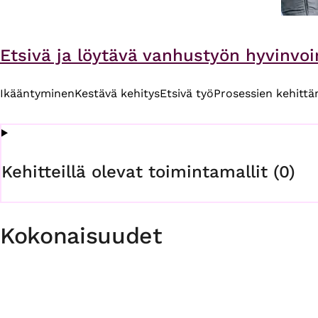
Etsivä ja löytävä vanhustyön hyvinvoin
Ikääntyminen
Kestävä kehitys
Etsivä työ
Prosessien kehitt
Kehitteillä olevat toimintamallit (0)
Kokonaisuudet