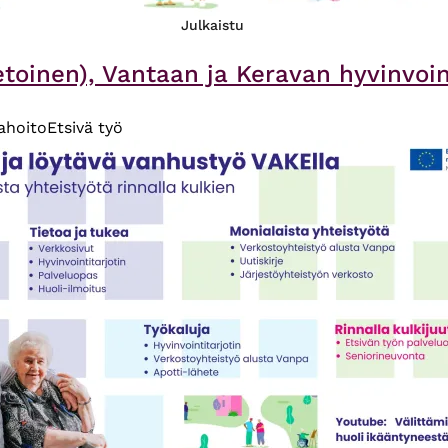
Julkaistu
oinen), Vantaan ja Keravan hyvinvointi
hoito
Etsivä työ