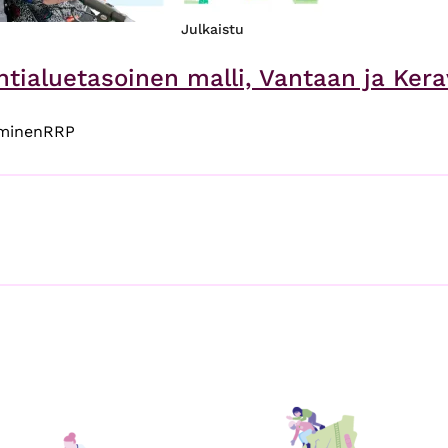
Julkaistu
tialuetasoinen malli, Vantaan ja Kerav
äminen
RRP