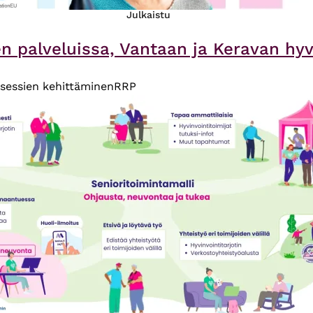
Julkaistu
palveluissa, Vantaan ja Keravan hyvin
sessien kehittäminen
RRP