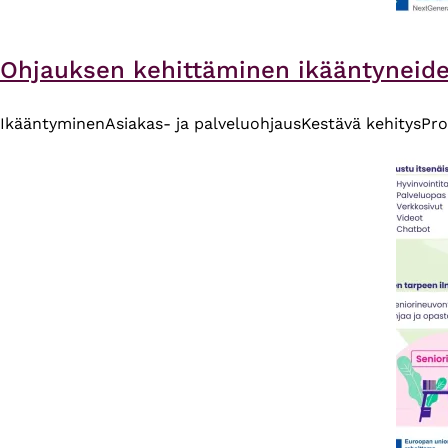
Ohjauksen kehittäminen ikääntyneiden 
Ikääntyminen
Asiakas- ja palveluohjaus
Kestävä kehitys
Pro