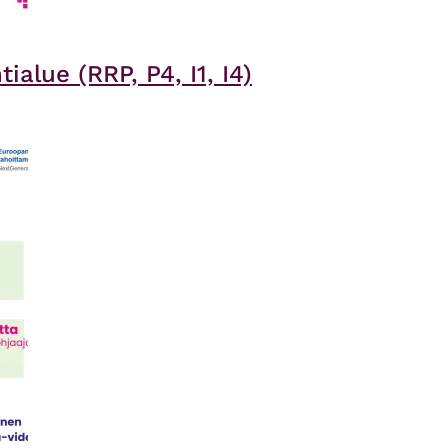
alue (RRP, P4, I1, I4)