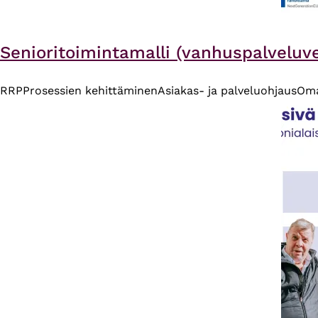
Senioritoimintamalli (vanhuspalveluvet
RRP
Prosessien kehittäminen
Asiakas- ja palveluohjaus
Oma