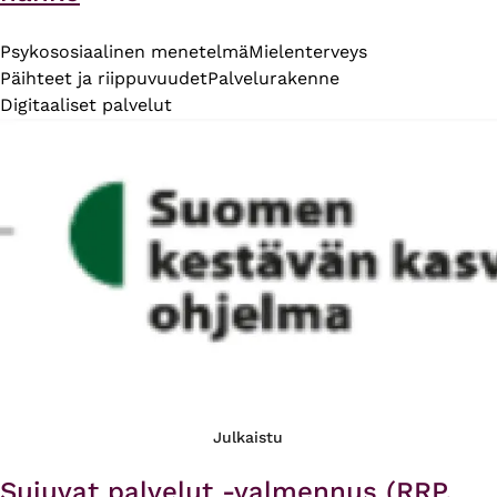
Psykososiaalinen menetelmä
Mielenterveys
Päihteet ja riippuvuudet
Palvelurakenne
Digitaaliset palvelut
Julkaistu
Sujuvat palvelut -valmennus (RRP,