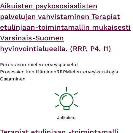
Aikuisten psykososiaalisten
palvelujen vahvistaminen Terapiat
etulinjaan-toimintamallin mukaisesti
Varsinais-Suomen
hyvinvointialueella. (RRP, P4, I1)
Perustason mielenterveyspalvelut
Prosessien kehittäminen
RRP
Mielenterveysstrategia
Osaaminen
Julkaistu
Terapiat etulinjaan -toimintamalli