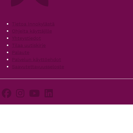
Footer
Tietoa Innokylästä
Ohjeita käyttäjille
Yhteystiedot
Tilaa uutiskirje
Palaute
Palvelun käyttöehdot
Saavutettavuusseloste