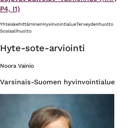
P4, I1)
Yhteiskehittäminen
Hyvinvointialue
Terveydenhuolto
Sosiaalihuolto
Hyte-sote-arviointi
Noora Vainio
Organisaatio
Varsinais-Suomen hyvinvointialue