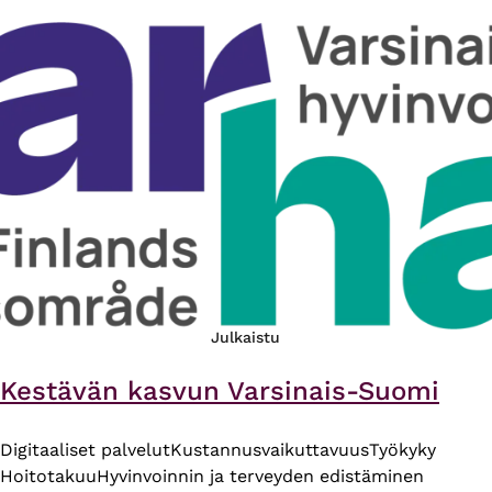
Julkaistu
Kestävän kasvun Varsinais-Suomi
Digitaaliset palvelut
Kustannusvaikuttavuus
Työkyky
Hoitotakuu
Hyvinvoinnin ja terveyden edistäminen