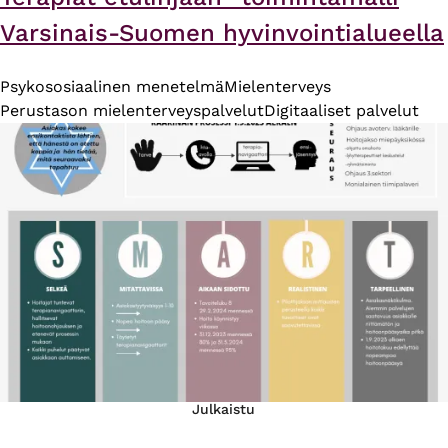
Varsinais-Suomen hyvinvointialueella
Psykososiaalinen menetelmä
Mielenterveys
Perustason mielenterveyspalvelut
Digitaaliset palvelut
Julkaistu